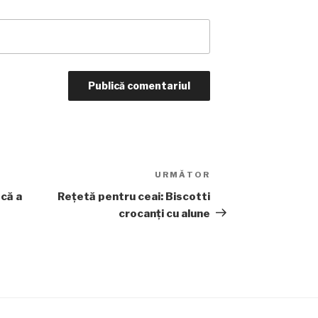
URMĂTOR
Articolul
următor
că a
Rețetă pentru ceai: Biscotti
crocanți cu alune