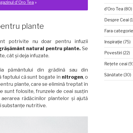
gazinul d'Oro Tea
»
d'Oro Tea
(80)
Despre Ceai
(1
pentru plante
Fara categori
t potrivite nu doar pentru infuzii
Inspirație
(75)
grășământ natural pentru plante.
Se
Povestiri
(22)
e, cât și deja infuzate.
Rețete ceai
(9
ia pământului din grădină sau din
Sănătate
(30)
ă faptului că sunt bogate în
nitrogen
, o
entru plante, care se elimină treptat în
re sunt folosite, frunzele de ceai susțin
a aerarea rădăcinilor plantelor și ajută
i substanțe nutritive.