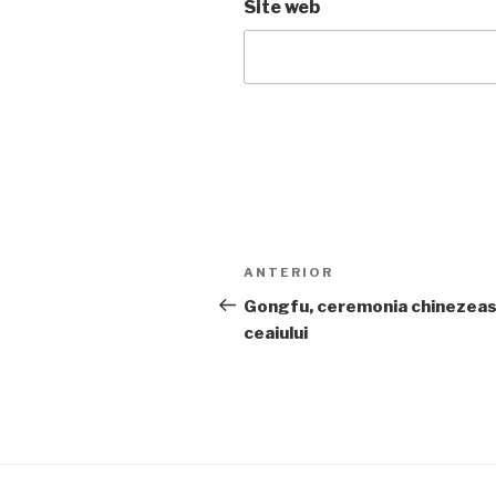
Site web
Navigare
Articolul
ANTERIOR
în
anterior
Gongfu, ceremonia chinezeas
ceaiului
articole