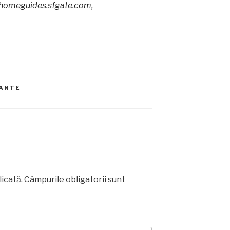
homeguides.sfgate.com
,
ANTE
licată.
Câmpurile obligatorii sunt