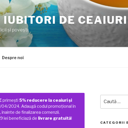
 IUBITORI DE CEAIURI
cii şi poveşti
Despre noi
Caută
E
primești
5% reducere la ceaiuri și
după:
01/04/2024. Adaugă codul promoțional în
 înainte de finalizarea comenzii.
 lei beneficiază de
livrare gratuită
!
CATEGORII 