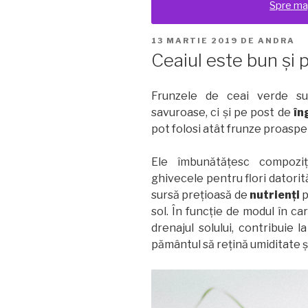
Spre ma
PUBLICAT
13 MARTIE 2019
DE
ANDRA
PE
Ceaiul este bun și 
Frunzele de ceai verde sun
savuroase, ci și pe post de
în
pot folosi atât frunze proaspet
Ele îmbunătățesc compoziț
ghivecele pentru flori datorit
sursă prețioasă de
nutrienți
p
sol. În funcție de modul în ca
drenajul solului, contribuie l
pământul să rețină umiditate ș