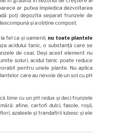
eai în grădină în sezonul de creștere al
eoarece ar putea împiedica dezvoltarea
oadă poți depozita separat frunzele de
e descompună și a obține compost.
la fel ca și oamenii,
nu toate plantele
auza acidului tanic, o substanță care se
unzele de ceai. Deși acest element nu
ite soluri, acidul tanic poate reduce
orabil pentru unele plante. Nu aplica
plantelor care au nevoie de un sol cu pH
că bine cu un pH redus și deci frunzele
ără: afine, cartofi dulci, fasole, roșii,
lori, azaleele și trandafirii iubesc și ele