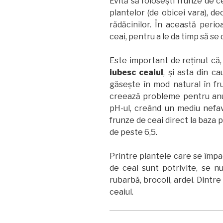
Evită să folosești frunze de c
plantelor (de obicei vara), d
rădăcinilor. În această peri
ceai, pentru a le da timp să s
Este important de reținut că, 
iubesc ceaiul
, și asta din c
găsește în mod natural în fr
creează probleme pentru anum
pH-ul, creând un mediu nefav
frunze de ceai direct la baza 
de peste 6,5.
Printre plantele care se împa
de ceai sunt potrivite, se num
rubarbă, brocoli, ardei. Dintre f
ceaiul.