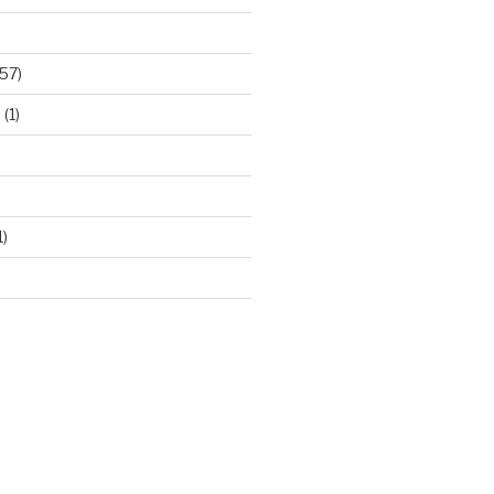
57)
e
(1)
1)