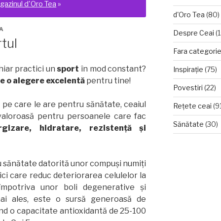
gazinul d'Oro Tea
»
d'Oro Tea
(80)
A
Despre Ceai
(1
rtul
Fara categori
hiar practici un
sport
în mod constant?
Inspirație
(75)
te o alegere excelentă
pentru tine!
Povestiri
(22)
 pe care le are pentru sănătate, ceaiul
Rețete ceai
(9
valoroasă pentru persoanele care fac
Sănătate
(30)
rgizare, hidratare, rezistență și
u sănătate datorită unor compuși numiți
ici care reduc deteriorarea celulelor la
 împotriva unor boli degenerative și
mai ales, este o sursă generoasă de
ând o capacitate antioxidantă de 25-100