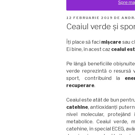
Spre ma
PUBLICAT
12 FEBRUARIE 2019
DE
ANDR
PE
Ceaiul verde și spo
Îți place să faci
mișcare
sau c
Ei bine, în acest caz
ceaiul es
Pe lângă beneficiile obișnuite
verde reprezintă o resursă 
sport, contribuind la
ene
recuperare
.
Ceaiul este atât de bun pentr
catehine
, antioxidanți putern
nivel molecular, protejând
metabolice. Ceaiul verde, 
catehine, în special ECEG, av