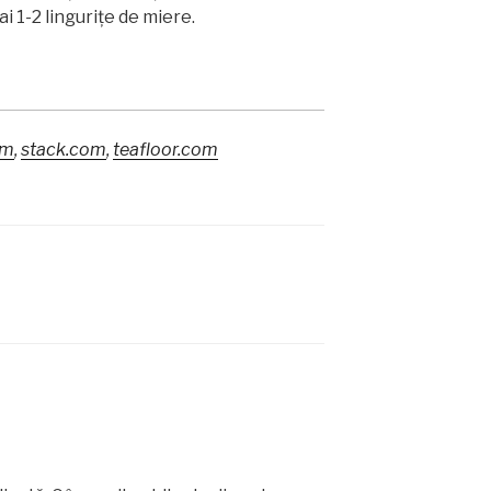
i 1-2 lingurițe de miere.
om
,
stack.com
,
teafloor.com