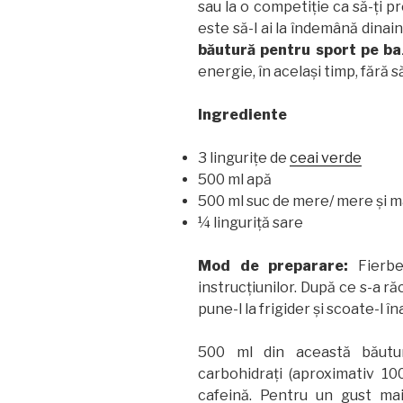
sau la o competiție ca să-ți p
este să-l ai la îndemână dinai
băutură pentru sport pe ba
energie, în același timp, fără s
Ingrediente
3 lingurițe de
ceai verde
500 ml apă
500 ml suc de mere/ mere și 
¼ linguriță sare
Mod de preparare:
Fierb
instrucțiunilor. După ce s-a ră
pune-l la frigider și scoate-l 
500 ml din această băutu
carbohidrați (aproximativ 1
cafeină. Pentru un gust mai