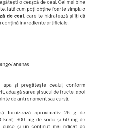
regătești o ceașcă de ceai. Cel mai bine
nte. Iată cum poți obține foarte simplu o
ză de ceai
, care te hidratează și îți dă
ă conțină ingrediente artificiale.
mango/ ananas
e apa și pregătește ceaiul, conform
cit, adaugă sarea și sucul de fructe, apoi
înainte de antrenament sau cursă.
ră furnizează aproximativ 26 g de
00 kcal), 300 mg de sodiu și 60 mg de
 dulce și un conținut mai ridicat de