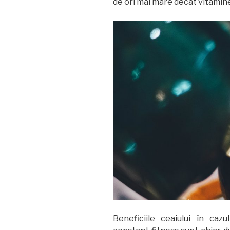
de ori mai mare decât vitaminel
Beneficiile ceaiului în ca