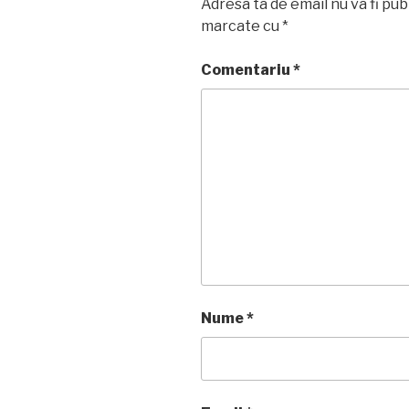
Adresa ta de email nu va fi pub
marcate cu
*
Comentariu
*
Nume
*