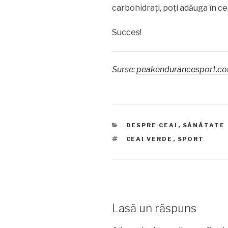
carbohidrați, poți adăuga în cea
Succes!
Surse:
peakendurancesport.c
CATEGORII
DESPRE CEAI
,
SĂNĂTATE
ETICHETE
CEAI VERDE
,
SPORT
Lasă un răspuns