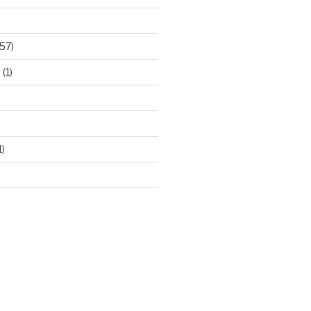
57)
e
(1)
1)