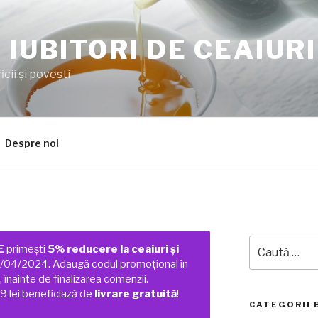
 IUBITORI DE CEAIURI
cii şi poveşti
Despre noi
Caută
E
primești
5% reducere la ceaiuri și
după:
01/04/2024. Adaugă codul promoțional în
 înainte de finalizarea comenzii.
 lei beneficiază de
livrare gratuită
!
CATEGORII 