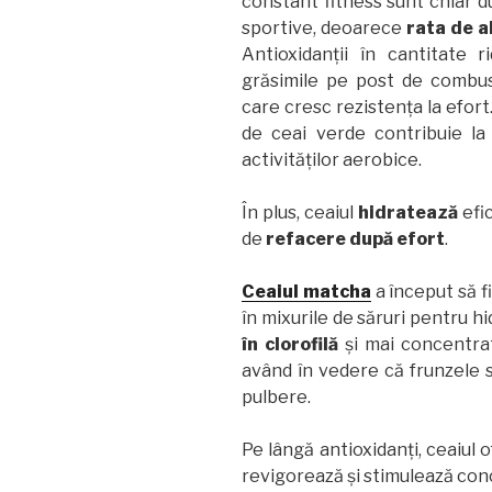
constant fitness sunt chiar 
sportive, deoarece
rata de a
Antioxidanții în cantitate 
grăsimile pe post de combust
care cresc rezistența la efort
de ceai verde contribuie l
activităților aerobice.
În plus, ceaiul
hidratează
efic
de
refacere după efort
.
Ceaiul matcha
a început să fi
în mixurile de săruri pentru h
în clorofilă
și mai concentrat 
având în vedere că frunzele 
pulbere.
Pe lângă antioxidanți, ceaiul
revigorează și stimulează co