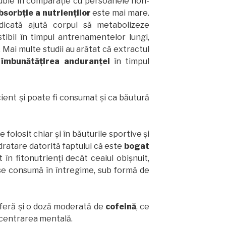
duble în comparație cu persoanele non-
bsorbție a nutrienților
este mai mare.
ridicată ajută corpul să metabolizeze
ibil în timpul antrenamentelor lungi,
. Mai multe studii au arătat că extractul
a
îmbunătățirea anduranței
în timpul
ient și poate fi consumat și ca băutură
e folosit chiar și în băuturile sportive și
idratare datorită faptului că este
bogat
în fitonutrienți decât ceaiul obișnuit,
se consumă în întregime, sub formă de
 oferă și o doză moderată de
cofeină
, ce
ncentrarea mentală.