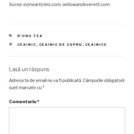
Surse: ezinearticles.com, willowandeverett.com
CATEGORII
D'ORO TEA
ETICHETE
CEAINIC
,
CEAINIC DE CUPRU
,
CEAINICE
Lasă un răspuns
Adresa ta de email nu va fi publicată.
Câmpurile obligatorii
sunt marcate cu
*
Comentariu
*