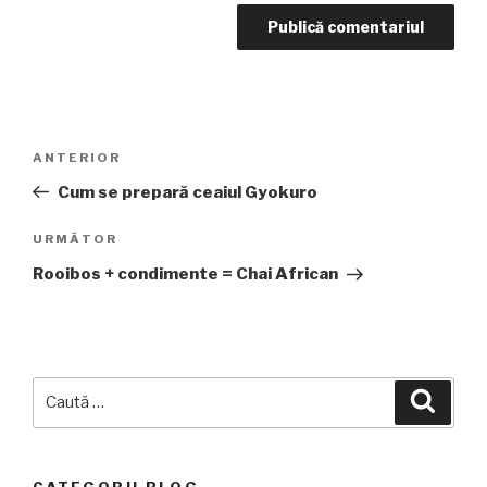
Navigare
Articolul
ANTERIOR
în
anterior
Cum se prepară ceaiul Gyokuro
articole
Articolul
URMĂTOR
următor
Rooibos + condimente = Chai African
Caută
Căuta
după:
CATEGORII BLOG