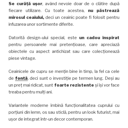
Se curăță ușor
, având nevoie doar de o clătire după
fiecare utilizare. Cu toate acestea,
nu păstrează
mirosul ceaiului,
deci un ceainic poate fi folosit pentru
infuzarea unor sortimente diferite.
Datorită design-ului special, este
un cadou inspirat
pentru persoanele mai pretențioase, care apreciază
obiectele cu aspect antichizat sau care colecționează
piese vintage.
Ceainicele de cupru se mențin bine în timp, la fel ca cele
de
fontă
, deci sunt o investiție pe termen lung. Deși au
un preț mai ridicat, sunt
foarte rezistente
și își vor face
treaba pentru mulți ani.
Variantele moderne îmbină funcționalitatea cuprului cu
porțiuni din lemn, os sau sticlă, pentru un look futurist, mai
ușor de integrat într-un decor contemporan.