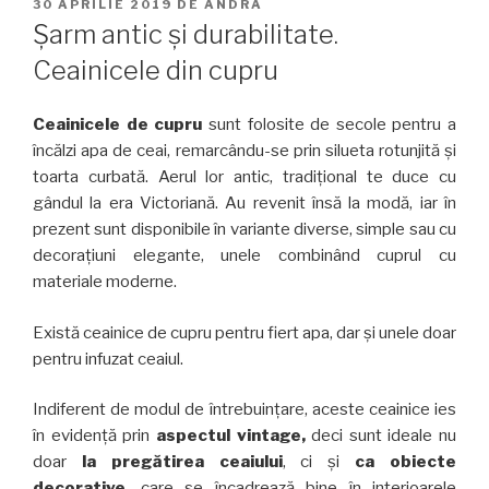
PUBLICAT
30 APRILIE 2019
DE
ANDRA
PE
Șarm antic și durabilitate.
Ceainicele din cupru
Ceainicele de cupru
sunt folosite de secole pentru a
încălzi apa de ceai, remarcându-se prin silueta rotunjită și
toarta curbată. Aerul lor antic, tradițional te duce cu
gândul la era Victoriană. Au revenit însă la modă, iar în
prezent sunt disponibile în variante diverse, simple sau cu
decorațiuni elegante, unele combinând cuprul cu
materiale moderne.
Există ceainice de cupru pentru fiert apa, dar și unele doar
pentru infuzat ceaiul.
Indiferent de modul de întrebuințare, aceste ceainice ies
în evidență prin
aspectul vintage,
deci sunt ideale nu
doar
la pregătirea ceaiului
, ci și
ca obiecte
decorative
, care se încadrează bine în interioarele