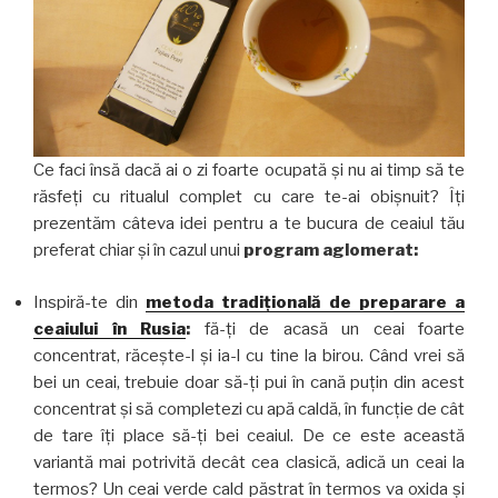
Ce faci însă dacă ai o zi foarte ocupată şi nu ai timp să te
răsfeţi cu ritualul complet cu care te-ai obişnuit? Îţi
prezentăm câteva idei pentru a te bucura de ceaiul tău
preferat chiar şi în cazul unui
program aglomerat:
Inspiră-te din
metoda tradiţională de preparare a
ceaiului în Rusia
:
fă-ţi de acasă un ceai foarte
concentrat, răceşte-l şi ia-l cu tine la birou. Când vrei să
bei un ceai, trebuie doar să-ţi pui în cană puţin din acest
concentrat şi să completezi cu apă caldă, în funcţie de cât
de tare îţi place să-ţi bei ceaiul. De ce este această
variantă mai potrivită decât cea clasică, adică un ceai la
termos? Un ceai verde cald păstrat în termos va oxida şi