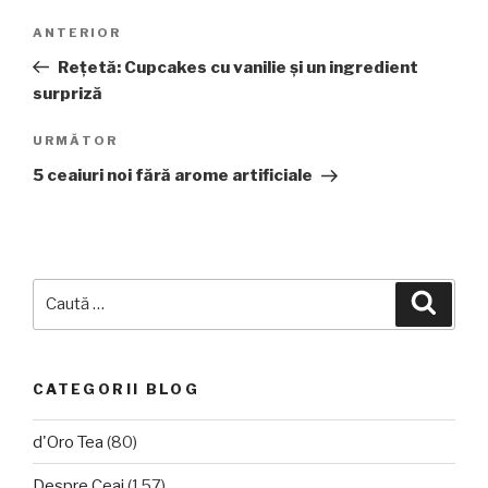
Navigare
Articolul
ANTERIOR
în
anterior
Reţetă: Cupcakes cu vanilie şi un ingredient
articole
surpriză
Articolul
URMĂTOR
următor
5 ceaiuri noi fără arome artificiale
Caută
Căuta
după:
CATEGORII BLOG
d'Oro Tea
(80)
Despre Ceai
(157)