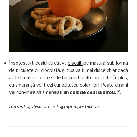
Însoţeşte-ţi ceaiul cu câţiva
biscuiţi
pe măsură, sub formă
de pliculeţe cu ciocolată, şi ziua va fi mai dulce chiar dacă
ai de făcut rapoarte şi de terminat multe proiecte. În plus,
cu siguranţă vei trezi curiozitatea colegilor.! Poate chiar îl
vei convinge să amenajaţi
un colţ de ceai la birou.
🙂
Surse: hojotea.com, infographicportal.com