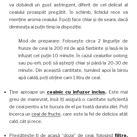
va dobândi un gust astringent, diferit de cel delicat al
ceaiului proaspăt pregătit. În schimb, lichidul rece va
menţine aroma ceaiului. Îl poţi face chiar şi de seara, dacă
dimineaţa ai puţin timp la dispoziţie.
Mod de preparare: Foloseşte circa 2 linguriţe de
frunze de ceai la 200 ml de apă fierbinte şi lasă-le la
infuzat cel puţin 10 minute. În cazul ceaiurilor oolong
sau pu-erh, poţi să aştepţi chiar şi până la 20-30 de
minute. Din această cantitate, turnând apoi la birou
apă caldă, poţi obţine cam 1 litru de ceai.
Ţine aproape un
ceainic cu infuzor inclus
.
Este mai
greu de manevrat, însă îţi asigură o cantitate suficientă
de ceai pentru a te bucura de el pe toată durata zilei. Poţi
încerca un
ceai de fructe
, care este la fel de delicios atât
cald, cât şi rece.
Pregăteşte-ţi de acasă “doza” de ceai, folosind
filtre
.