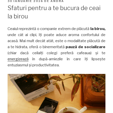
PUBLICAT
30 IANUARIE 2016
DE
ANDRA
PE
Sfaturi pentru a te bucura de ceai
la birou
Ceaiul reprezintă o companie extrem de plăcută
la birou,
unde cât ai clipi, îţi poate aduce aroma confortului de
acasă. Mai mult decât atât, este o modalitate plăcută de
a te hidrata, oferă o binemeritată
pauză de socializare
(chiar dacă ceilalţi colegi preferă cafeaua) şi te
energizează
în după-amiezile în care îţi lipseşte
entuziasmul şi productivitatea.