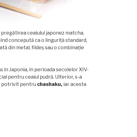
a pregătirea ceaiului japonez matcha,
iind concepută ca o linguriță standard,
izată din metal, fildeș sau o combinație
ns în Japonia, în perioada secolelor XIV-
ial pentru ceaiul pudră. Ulterior, s-a
i potrivit pentru
chashaku,
iar acesta