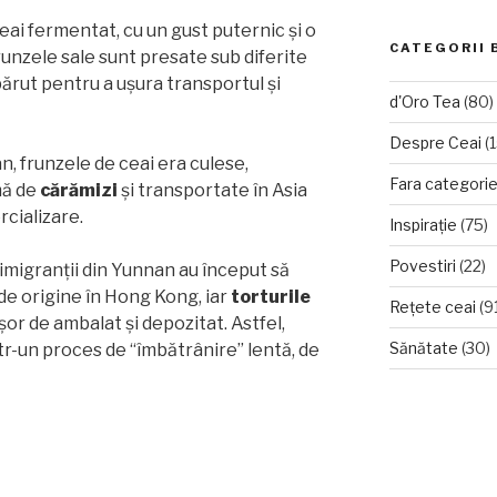
ai fermentat, cu un gust puternic și o
CATEGORII 
unzele sale sunt presate sub diferite
părut pentru a ușura transportul și
d'Oro Tea
(80)
Despre Ceai
(1
n, frunzele de ceai era culese,
Fara categori
mă de
cărămizi
și transportate în Asia
cializare.
Inspirație
(75)
Povestiri
(22)
, imigranții din Yunnan au început să
 de origine în Hong Kong, iar
torturile
Rețete ceai
(9
or de ambalat și depozitat. Astfel,
Sănătate
(30)
tr-un proces de “îmbătrânire” lentă, de