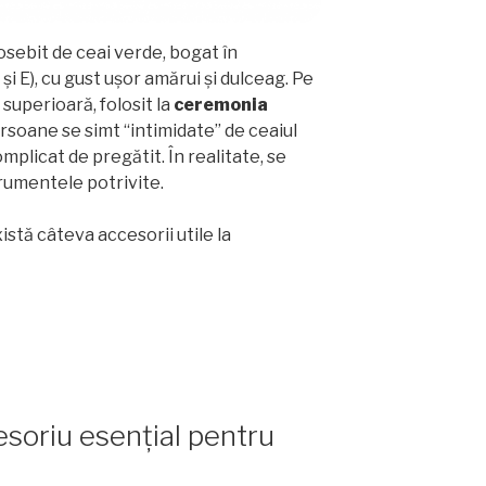
sebit de ceai verde, bogat în
 și E), cu gust ușor amărui și dulceag. Pe
e superioară, folosit la
ceremonia
ersoane se simt “intimidate” de ceaiul
plicat de pregătit. În realitate, se
trumentele potrivite.
xistă câteva accesorii utile la
soriu esențial pentru