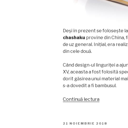
Deși în prezent se folosește l
chashaku
provine din China, f
de uz general. Inițial, era real
din cele două.
Când design-ul linguriței a aju
XV, aceasta a fost folosită spec
dorit găsirea unui material ma
s-a dovedit a fi bambusul.
„Chashaku
Continuă lectura
–
un
accesoriu
PUBLICAT
21 NOIEMBRIE 2018
esențial
PE