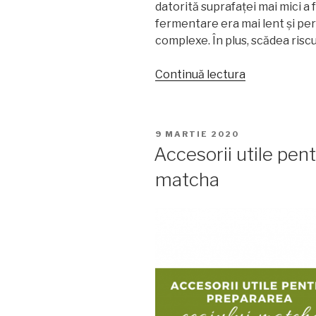
datorită suprafaței mai mici a 
fermentare era mai lent și p
complexe. În plus, scădea riscu
„Cum
Continuă lectura
se
folosesc
torturile
PUBLICAT
9 MARTIE 2020
de
PE
Accesorii utile pen
ceai
matcha
Pu
Erh”