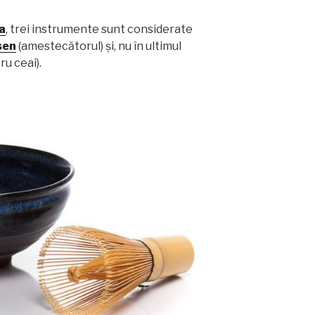
a
, trei instrumente sunt considerate
sen
(amestecătorul) și, nu în ultimul
ru ceai).