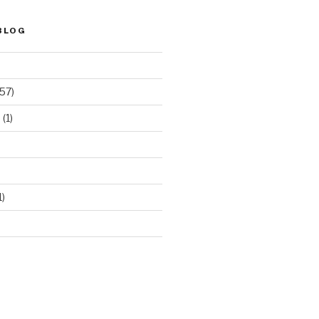
BLOG
57)
e
(1)
1)