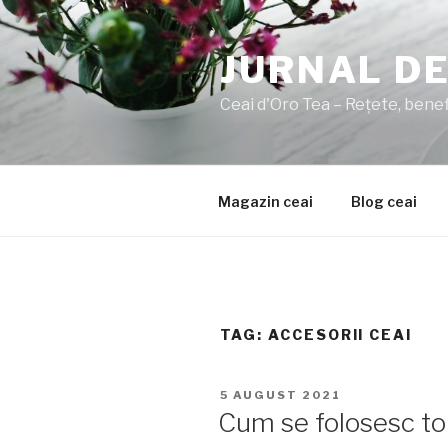
Sari
la
JURNAL DE
conținut
Ceai d'Oro Tea – Rețete, benefi
Magazin ceai
Blog ceai
TAG:
ACCESORII CEAI
PUBLICAT
5 AUGUST 2021
PE
Cum se folosesc tor