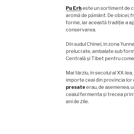
Pu Erh
este un sortiment de ce
aromă de pământ. De obicei, fr
forme, iar această tradiție a a
conservarea.
Din sudul Chinei, în zona Yunna
prelucrate, ambalate sub for
Centrală și Tibet pentru comer
Mai târziu, în secolul al XX-lea
importe ceai din provincia lor
presate
erau, de asemenea, uș
ceaiul fermenta și trecea prin
ani de zile.