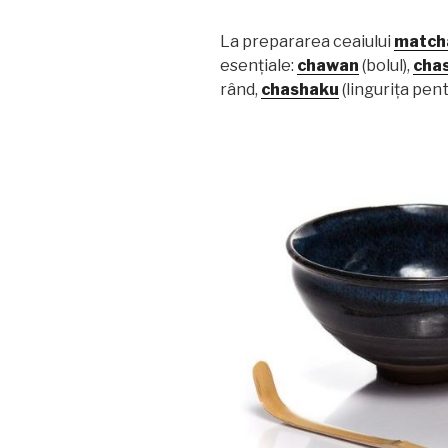
La prepararea ceaiului
match
esențiale:
chawan
(bolul),
cha
rând,
chashaku
(lingurița pent