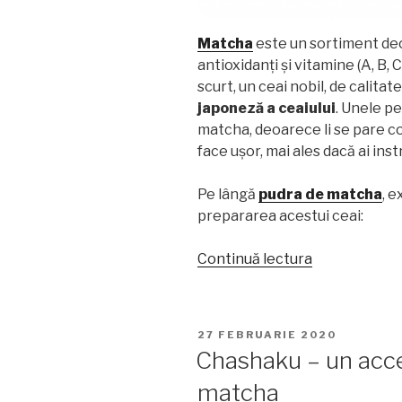
Matcha
este un sortiment deo
antioxidanți și vitamine (A, B, C
scurt, un ceai nobil, de calitat
japoneză a ceaiului
. Unele p
matcha, deoarece li se pare com
face ușor, mai ales dacă ai ins
Pe lângă
pudra de matcha
, e
prepararea acestui ceai:
„Accesorii
Continuă lectura
utile
pentru
prepararea
PUBLICAT
27 FEBRUARIE 2020
ceaiului
PE
Chashaku – un acce
matcha”
matcha