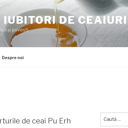
 IUBITORI DE CEAIURI
cii şi poveşti
Despre noi
Caută
turile de ceai Pu Erh
după: