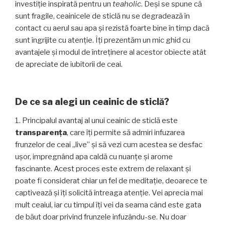
Gongfu”
investiţie inspirată pentru un
teaholic
. Deşi se spune că
sunt fragile, ceainicele de sticlă nu se degradează în
contact cu aerul sau apa şi rezistă foarte bine în timp dacă
sunt îngrijite cu atenţie. Îţi prezentăm un mic ghid cu
avantajele şi modul de întreţinere al acestor obiecte atât
de apreciate de iubitorii de ceai.
De ce sa alegi un ceainic de sticlă?
1. Principalul avantaj al unui ceainic de sticlă este
transparenţa
, care îţi permite să admiri infuzarea
frunzelor de ceai „live” şi să vezi cum acestea se desfac
uşor, impregnând apa caldă cu nuanţe şi arome
fascinante. Acest proces este extrem de relaxant şi
poate fi considerat chiar un fel de meditaţie, deoarece te
captivează şi îţi solicită întreaga atenţie. Vei aprecia mai
mult ceaiul, iar cu timpul îţi vei da seama când este gata
de băut doar privind frunzele infuzându-se. Nu doar