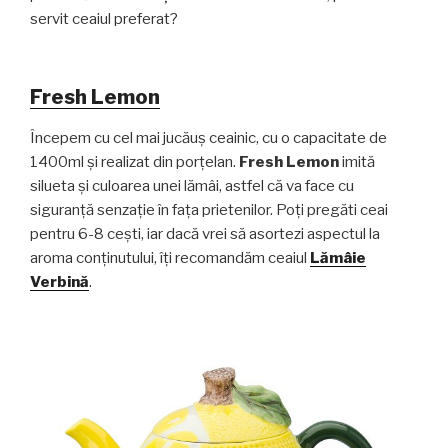
servit ceaiul preferat?
Fresh Lemon
Începem cu cel mai jucăuș ceainic, cu o capacitate de
1400ml și realizat din porțelan.
Fresh Lemon
imită
silueta și culoarea unei lămâi, astfel că va face cu
siguranță senzație în fața prietenilor. Poți pregăti ceai
pentru 6-8 cești, iar dacă vrei să asortezi aspectul la
aroma conținutului, îți recomandăm ceaiul
Lămâie
Verbină
.