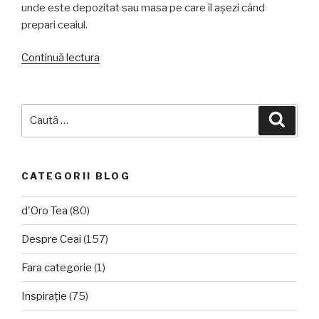
unde este depozitat sau masa pe care îl aşezi când
prepari ceaiul.
„Ghidul
Continuă lectura
ceainicelor
de
sticlă”
Caută
Căuta
după:
CATEGORII BLOG
d'Oro Tea
(80)
Despre Ceai
(157)
Fara categorie
(1)
Inspirație
(75)