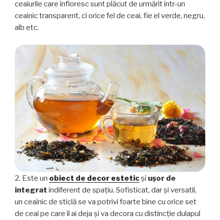
ceaiurile care înfloresc sunt plăcut de urmărit într-un
ceainic transparent, ci orice fel de ceai, fie el verde, negru,
alb etc.
2. Este un
obiect de decor estetic
şi
uşor de
integrat
indiferent de spaţiu. Sofisticat, dar şi versatil,
un ceainic de sticlă se va potrivi foarte bine cu orice set
de ceai pe care îl ai deja şi va decora cu distincţie dulapul