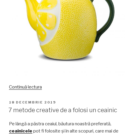
„Ceainicele
Continuă lectura
simpatice
din
PUBLICAT
18 DECEMBRIE 2019
PE
colecția
7 metode creative de a folosi un ceainic
de
vară
Pe lângă a păstra ceaiul, băutura noastră preferată,
2021”
ceainicele
pot fi folosite și în alte scopuri, care mai de