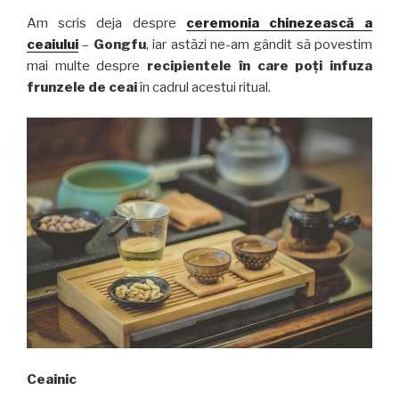
un
Am scris deja despre
ceremonia chinezească a
ceainic”
ceaiului
–
Gongfu
, iar astăzi ne-am gândit să povestim
mai multe despre
recipientele în care poți infuza
frunzele de ceai
în cadrul acestui ritual.
Ceainic