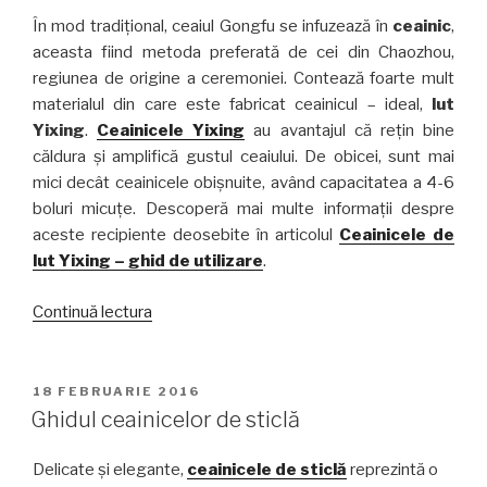
În mod tradițional, ceaiul Gongfu se infuzează în
ceainic
,
aceasta fiind metoda preferată de cei din Chaozhou,
regiunea de origine a ceremoniei. Contează foarte mult
materialul din care este fabricat ceainicul – ideal,
lut
Yixing
.
Ceainicele Yixing
au avantajul că rețin bine
căldura și amplifică gustul ceaiului. De obicei, sunt mai
mici decât ceainicele obișnuite, având capacitatea a 4-6
boluri micuțe. Descoperă mai multe informații despre
aceste recipiente deosebite în articolul
Ceainicele de
lut Yixing – ghid de utilizare
.
„În
Continuă lectura
ce
poți
infuza
PUBLICAT
18 FEBRUARIE 2016
PE
ceaiul
Ghidul ceainicelor de sticlă
la
ceremonia
Delicate şi elegante,
ceainicele de sticlă
reprezintă o