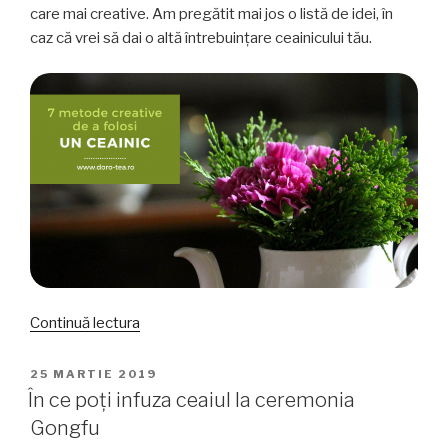
care mai creative. Am pregătit mai jos o listă de idei, în
caz că vrei să dai o altă întrebuințare ceainicului tău.
„7
Continuă lectura
metode
creative
PUBLICAT
25 MARTIE 2019
PE
de
În ce poți infuza ceaiul la ceremonia
a
Gongfu
folosi