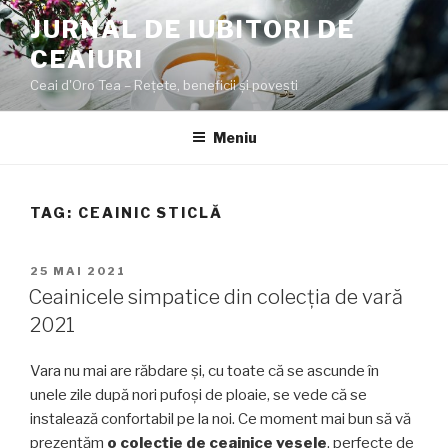
Sari
JURNAL DE IUBITORI DE
la
CEAIURI
conținut
Ceai d'Oro Tea – Rețete, beneficii şi poveşti
Meniu
TAG:
CEAINIC STICLĂ
PUBLICAT
25 MAI 2021
PE
Ceainicele simpatice din colecția de vară
2021
Vara nu mai are răbdare și, cu toate că se ascunde în
unele zile după nori pufoși de ploaie, se vede că se
instalează confortabil pe la noi. Ce moment mai bun să vă
prezentăm
o colecție de ceainice vesele
, perfecte de