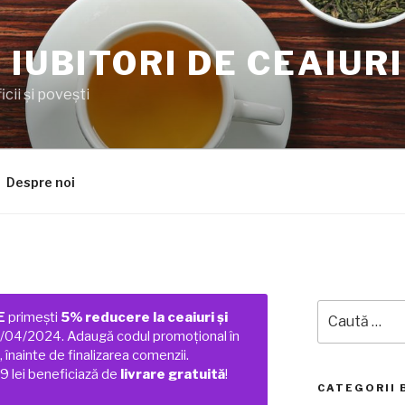
 IUBITORI DE CEAIURI
cii şi poveşti
Despre noi
Caută
E
primești
5% reducere la ceaiuri și
după:
01/04/2024. Adaugă codul promoțional în
 înainte de finalizarea comenzii.
 lei beneficiază de
livrare gratuită
!
CATEGORII 