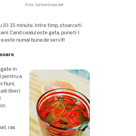
Foto: turmerictea.net
 10-15 minute. Intre timp, stoarceti
cani. Cand ceaiul este gata, puneti-l
ra este numai buna de servit!
isoare
ogate in
li pentru a
ctiuni,
ii liberi
i
or.
at, ras