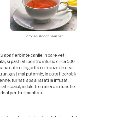
Foto: soulfoodqueen.net
 cu apa fierbinte canile in care veti
lzi, si pastrati pentru infuzie circa 500
cana cate o lingurita cu frunze de ceai
u un gust mai puternic, le puteti zdrobi)
enne, turnati apa si lasati la infuzat
ati ceaiul, indulciti cu miere in functie
 ideal pentru imunitate!