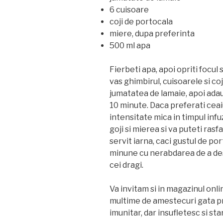
6 cuisoare
coji de portocala
miere, dupa preferinta
500 ml apa
Fierbeti apa, apoi opriti focul s
vas ghimbirul, cuisoarele si co
jumatatea de lamaie, apoi adaug
10 minute. Daca preferati ceaiul
intensitate mica in timpul infu
goji si mierea si va puteti ras
servit iarna, caci gustul de po
minune cu nerabdarea de a des
cei dragi.
Va invitam si in magazinul onl
multime de amestecuri gata pre
imunitar, dar insufletesc si sta