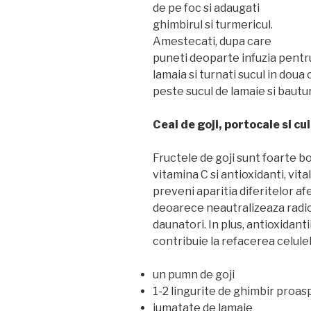
de pe foc si adaugati
ghimbirul si turmericul.
Amestecati, dupa care
puneti deoparte infuzia pentru
lamaia si turnati sucul in doua 
peste sucul de lamaie si bautu
Ceai de goji, portocale si cu
Fructele de goji sunt foarte b
vitamina C si antioxidanti, vita
preveni aparitia diferitelor afe
deoarece neautralizeaza radical
daunatori. In plus, antioxidanti
contribuie la refacerea celulel
un pumn de goji
1-2 lingurite de ghimbir proasp
jumatate de lamaie