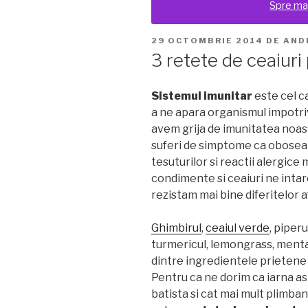
Spre ma
PUBLICAT
29 OCTOMBRIE 2014
DE
AND
PE
3 retete de ceaiuri
Sistemul imunitar
este cel c
a ne apara organismul impotriva
avem grija de imunitatea noas
suferi de simptome ca oboseala,
tesuturilor si reactii alergice
condimente si ceaiuri ne intare
rezistam mai bine diferitelor a
Ghimbirul
,
ceaiul verde
, piper
turmericul, lemongrass, menta
dintre ingredientele prietene 
Pentru ca ne dorim ca iarna as
batista si cat mai mult plimb