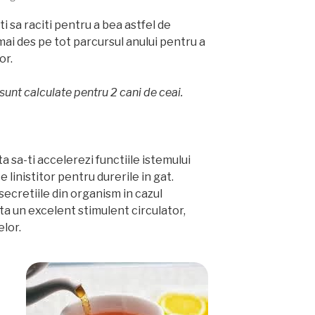
sa raciti pentru a bea astfel de
 mai des pe tot parcursul anului pentru a
or.
 sunt calculate pentru 2 cani de ceai.
a sa-ti accelerezi functiile istemului
 linistitor pentru durerile in gat.
ecretiile din organism in cazul
ta un excelent stimulent circulator,
lor.