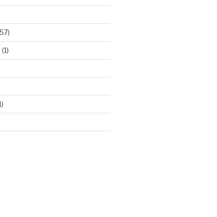
57)
e
(1)
1)