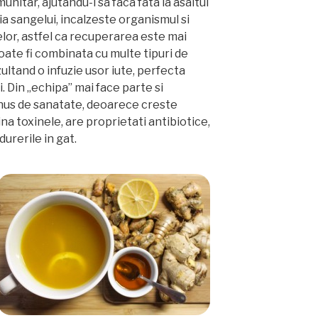
unitar, ajutandu-l sa faca fata la asaltul
tia sangelui, incalzeste organismul si
elor, astfel ca recuperarea este mai
ate fi combinata cu multe tipuri de
ultand o infuzie usor iute, perfecta
. Din „echipa” mai face parte si
onus de sanatate, deoarece creste
ina toxinele, are proprietati antibiotice,
durerile in gat.