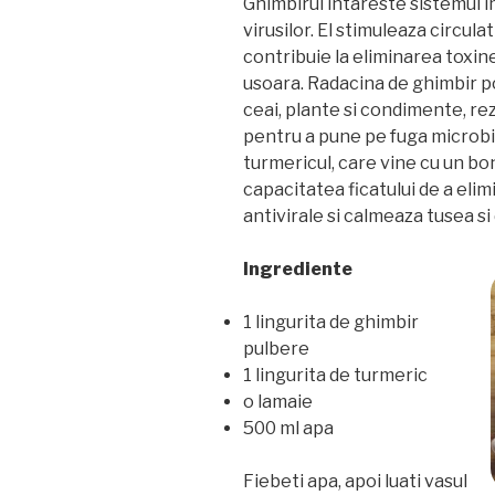
Ghimbirul intareste sistemul im
virusilor. El stimuleaza circula
contribuie la eliminarea toxin
usoara. Radacina de ghimbir po
ceai, plante si condimente, rez
pentru a pune pe fuga microbii
turmericul, care vine cu un b
capacitatea ficatului de a elim
antivirale si calmeaza tusea si 
Ingrediente
1 lingurita de ghimbir
pulbere
1 lingurita de turmeric
o lamaie
500 ml apa
Fiebeti apa, apoi luati vasul