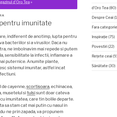
gazinul d'Oro Tea
»
d'Oro Tea
(80)
RA
Despre Ceai
(1
 pentru imunitate
Fara categori
are, indiferent de anotimp, lupta pentru
Inspirație
(75)
 bacteriilor si a virusilor. Daca nu
Povestiri
(22)
tra, ne imbolnavim mai repede si putem
 sensibilitate la infectii, inflamare a
Rețete ceai
(9
 mai puternice. Anumite plante,
Sănătate
(30)
sc sistemul imunitar, astfel incat
fectiuni.
ul de cayenne,
scortisoara
, echinacea,
, musetelul si
tulsi
sunt doar cateva
cu imunitatea, care tin bolile departe.
ta sa stam cat mai putin cu nasul in
andu-ne prin zapada, va propunem