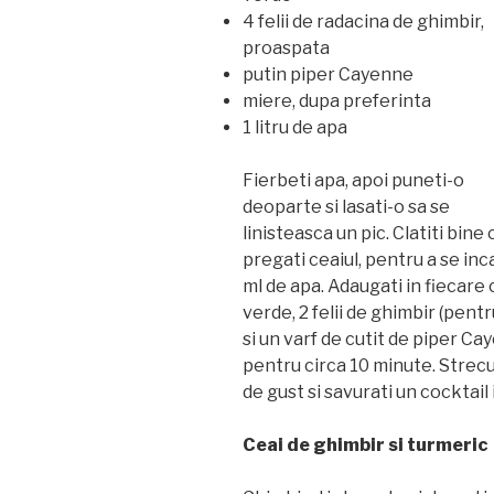
4 felii de radacina de ghimbir,
proaspata
putin piper Cayenne
miere, dupa preferinta
1 litru de apa
Fierbeti apa, apoi puneti-o
deoparte si lasati-o sa se
linisteasca un pic. Clatiti bine
pregati ceaiul, pentru a se inca
ml de apa. Adaugati in fiecare 
verde, 2 felii de ghimbir (pentr
si un varf de cutit de piper Cay
pentru circa 10 minute. Strecur
de gust si savurati un cocktail
Ceai de ghimbir si turmeric