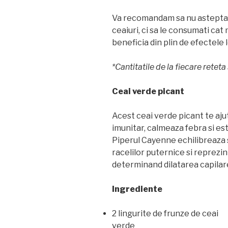
Va recomandam sa nu asteptati 
ceaiuri, ci sa le consumati cat
beneficia din plin de efectele l
*Cantitatile de la fiecare reteta
Ceai verde picant
Acest ceai verde picant te ajut
imunitar, calmeaza febra si este
Piperul Cayenne echilibreaza s
racelilor puternice si reprezin
determinand dilatarea capilare
Ingrediente
2 lingurite de frunze de ceai
verde