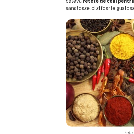
cateva
retete de ceai pentr
sanatoase, ci si foarte gustoa
Foto: