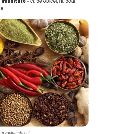
u imunitate
– ca de obicei, nu doar
se.
 organicfacts.net