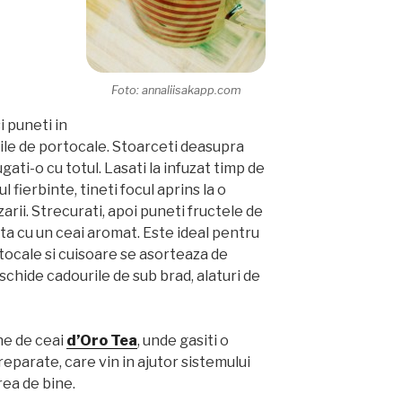
Foto: annaliisakapp.com
i puneti in
jile de portocale. Stoarceti deasupra
ati-o cu totul. Lasati la infuzat timp de
 fierbinte, tineti focul aprins la o
zarii. Strecurati, apoi puneti fructele de
fata cu un ceai aromat. Este ideal pentru
rtocale si cuisoare se asorteaza de
chide cadourile de sub brad, alaturi de
ine de ceai
d’Oro Tea
, unde gasiti o
parate, care vin in ajutor sistemului
rea de bine.