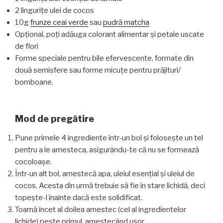
2 lingurițe ulei de cocos
10g
frunze ceai verde
sau
pudră matcha
Opțional, poți adăuga colorant alimentar și petale uscate
de flori
Forme speciale pentru bile efervescente, formate din
două semisfere sau forme micuțe pentru prăjituri/
bomboane.
Mod de pregătire
Pune primele 4 ingrediente într-un bol și folosește un tel
pentru a le amesteca, asigurându-te că nu se formează
cocoloașe.
Într-un alt bol, amestecă apa, uleiul esențial și uleiul de
cocos. Acesta din urmă trebuie să fie în stare lichidă, deci
topește-l înainte dacă este solidificat.
Toarnă încet al doilea amestec (cel al ingredientelor
lichide) peste primul, amestecând ușor.