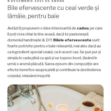
PUBLICAT
8 DECEMBRIE 2021
DE
ANDRA
PE
Bile efervescente cu ceai verde și
lămâie, pentru baie
Astăzi îți propunem o idee interesantă de
cadou
, pe care
îl poți crea chiar la tine acasă, dacă te pasionează
domeniul handmade & DIY.
Bilele efervescente
sunt
foarte potrivite pentru o baie relaxantă, mai ales dacă au
ca ingredient special ceaiul, ca în acest caz. Se pun pur și
simplu în cada plină cu apă și se topesc încet, lăsând în
urmă o aromă plăcută. Sarea epsom din compoziție are
efecte benefice asupra pielii și contribuie la destinderea
corpului, relaxând mușchii.