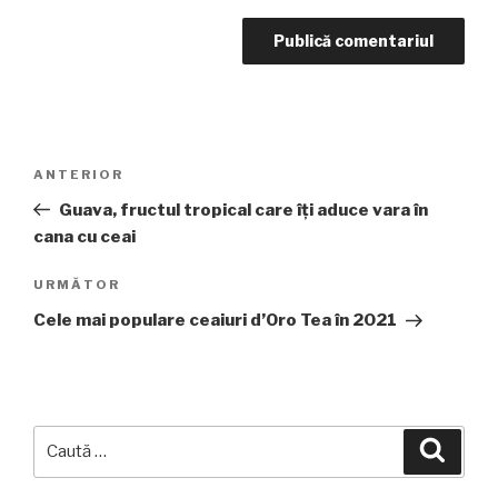
Navigare
Articolul
ANTERIOR
în
anterior
Guava, fructul tropical care îți aduce vara în
articole
cana cu ceai
Articolul
URMĂTOR
următor
Cele mai populare ceaiuri d’Oro Tea în 2021
Caută
Căuta
după: