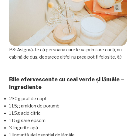
PS: Asigură-te că persoana care le va primi are cadă, nu
cabină de duș, deoarece altfel nu prea pot fi folosite. 🙂
Bile efervescente cu ceai verde și lămâie –
Ingrediente
230g praf de copt
115g amidon de porumb
115g acid citric
115g sare epsom
3 lingurițe apă
1 linguriță ulei esențial de lămâie