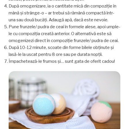
După omogenizare, ia o cantitate mică din compoziție în
mână și strânge-o – ar trebui să rămână compactă într-
una sau două bucăți. Adaugă apă, dacă este nevoie.
Pune frunzele/ pudra de ceai în formele alese, apoi umple-
le cu compoziția creată anterior. O alternativă este să
omogenizezi direct în compoziție frunzele/ pudra de ceai.
După 10-12 minute, scoate din forme bilele obținute și
lasă-le la uscat pentru 8 ore sau pe durata nopții.
Împachetează-le frumos și… sunt gata de oferit cadou!