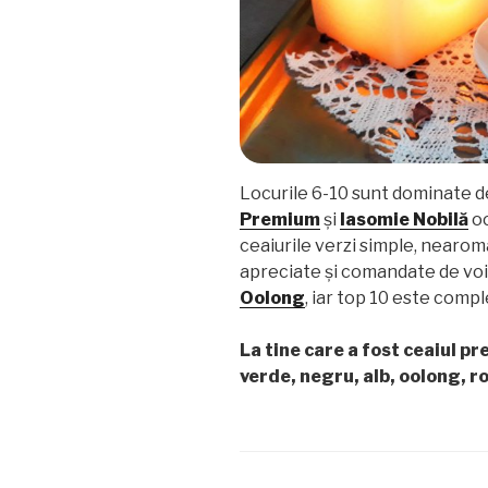
Locurile 6-10 sunt dominate 
Premium
și
Iasomie Nobilă
oc
ceaiurile verzi simple, nearom
apreciate și comandate de voi!)
Oolong
, iar top 10 este comp
La tine care a fost ceaiul p
verde, negru, alb, oolong, ro