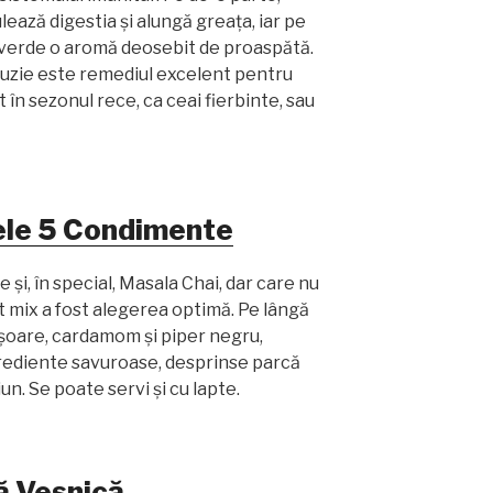
ulează digestia și alungă greața, iar pe
i verde o aromă deosebit de proaspătă.
uzie este remediul excelent pentru
t în sezonul rece, ca ceai fierbinte, sau
ele 5 Condimente
și, în special, Masala Chai, dar care nu
st mix a fost alegerea optimă. Pe lângă
ișoare, cardamom și piper negru,
grediente savuroase, desprinse parcă
un. Se poate servi și cu lapte.
ă Veșnică