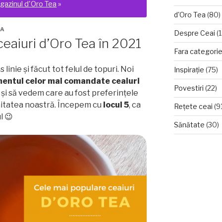
gazinul d'Oro Tea
»
d'Oro Tea
(80)
RA
Despre Ceai
(1
eaiuri d’Oro Tea în 2021
Fara categori
s linie și făcut tot felul de topuri. Noi
Inspirație
(75)
entul celor mai comandate ceaiuri
Povestiri
(22)
și să vedem care au fost preferințele
nitatea noastră. Începem cu
locul 5
, ca
Rețete ceai
(9
l 😉
Sănătate
(30)