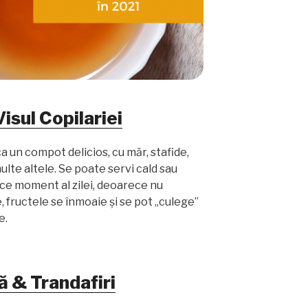
isul Copilariei
ca un compot delicios, cu măr, stafide,
lte altele. Se poate servi cald sau
ice moment al zilei, deoarece nu
, fructele se înmoaie și se pot „culege”
e.
 & Trandafiri