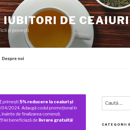
 IUBITORI DE CEAIURI
cii şi poveşti
Despre noi
Caută
E
primești
5% reducere la ceaiuri și
după:
01/04/2024. Adaugă codul promoțional în
 înainte de finalizarea comenzii.
 lei beneficiază de
livrare gratuită
!
CATEGORII 