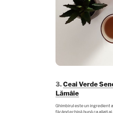
3.
Ceai Verde Sen
Lămâie
Ghimbirul este un ingredient ap
făcând echipă bună ca aliați ai