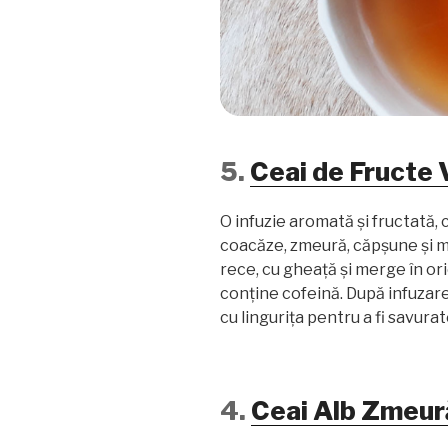
5.
Ceai de Fructe V
O infuzie aromată și fructată, 
coacăze, zmeură, căpșune și mu
rece, cu gheață și merge în or
conține cofeină. După infuzare
cu lingurița pentru a fi savurat
4.
Ceai Alb Zmeură