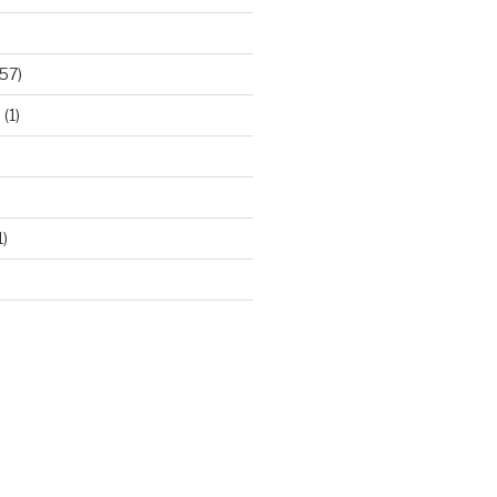
57)
e
(1)
1)