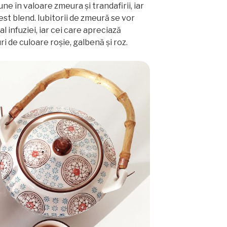
pune în valoare zmeura și trandafirii, iar
t blend. Iubitorii de zmeură se vor
l infuziei, iar cei care apreciază
i de culoare roşie, galbenă şi roz.