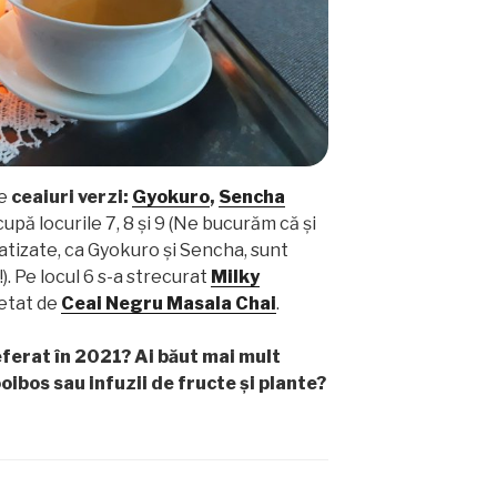
de
ceaiuri verzi:
Gyokuro
,
Sencha
upă locurile 7, 8 și 9 (Ne bucurăm că și
atizate, ca Gyokuro și Sencha, sunt
. Pe locul 6 s-a strecurat
Milky
letat de
Ceai Negru Masala Chai
.
referat în 2021? Ai băut mai mult
oibos sau infuzii de fructe și plante?