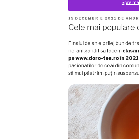
Spre ma
PUBLICAT
15 DECEMBRIE 2021
DE
AND
PE
Cele mai populare c
Finalul de an e prilej bun de tra
ne-am gândit să facem
clasam
pe
www.doro-tea.ro
în 2021
pasionaților de ceai din comu
să mai păstrăm puțin suspansu