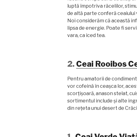
luptă împotriva răcelilor, stim
de altă parte conferă ceaiulu
Noi considerăm că această inf
lipsa de energie. Poate fi servi
vara, ca iced tea.
2.
Ceai Rooibos C
Pentru amatorii de condimente 
vor cofeină în ceașca lor, ace
scorțișoară, anason stelat, cu
sortimentul include și alte in
din rețeta unui desert de Crăci
1.
Ceai Verde Viaț