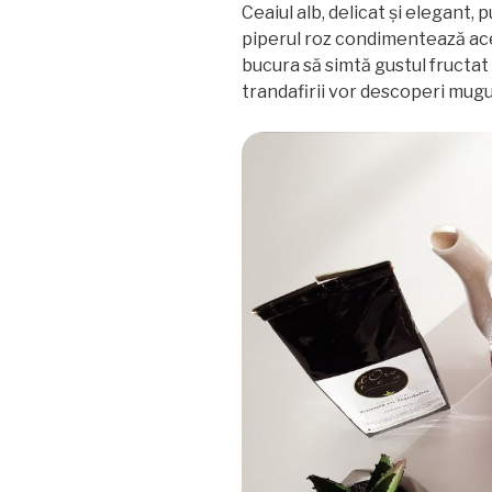
Ceaiul alb, delicat și elegant, 
piperul roz condimentează aces
bucura să simtă gustul fructat a
trandafirii vor descoperi mugur