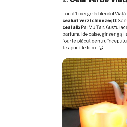
Locul 1 merge la blendul Viață
ceaiuri verzi chinezești
: Se
ceai alb
Pai Mu Tan. Gustul a
parfumul de caise, ginseng și 
foarte plăcut pentru începutul 
te apuci de lucru 🙂