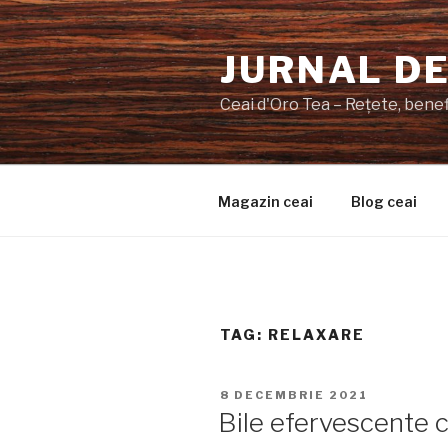
Sari
la
JURNAL DE
conținut
Ceai d'Oro Tea – Rețete, benefi
Magazin ceai
Blog ceai
TAG:
RELAXARE
PUBLICAT
8 DECEMBRIE 2021
PE
Bile efervescente c