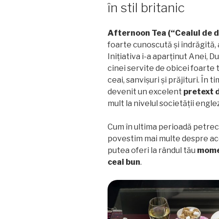
în stil britanic
Afternoon Tea (
“Ceaiul de 
foarte cunoscută și îndrăgită, 
Inițiativa i-a aparținut Anei, 
cinei servite de obicei foarte 
ceai, sanvișuri și prăjituri. În
devenit un excelent
pretext 
mult la nivelul societății engle
Cum în ultima perioadă petrec
povestim mai multe despre aces
putea oferi la rândul tău
momen
ceai bun
.