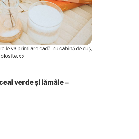
e le va primi are cadă, nu cabină de duș,
olosite. 🙂
ceai verde și lămâie –
e