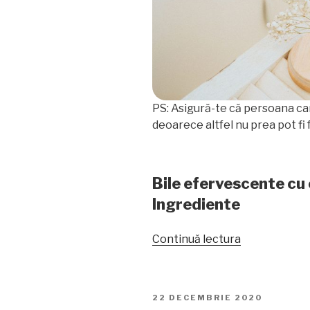
PS: Asigură-te că persoana car
deoarece altfel nu prea pot fi f
Bile efervescente cu 
Ingrediente
„Bile
Continuă lectura
efervescent
cu
ceai
PUBLICAT
22 DECEMBRIE 2020
verde
PE