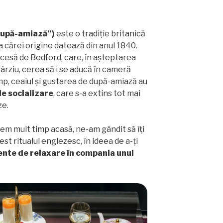
după-amiază”)
este o tradiție britanică
a cărei origine datează din anul 1840.
Ducesă de Bedford, care, în așteptarea
târziu, cerea să i se aducă în cameră
 timp, ceaiul și gustarea de după-amiază au
de socializare
, care s-a extins tot mai
ze.
em mult timp acasă, ne-am gândit să îți
t ritualul englezesc, în ideea de a-ți
te de relaxare în compania unui