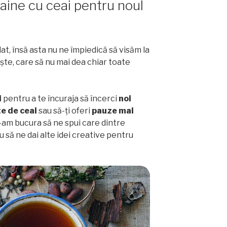
faine cu ceai pentru noul
dat, însă asta nu ne împiedică să visăm la
iște, care să nu mai dea chiar toate
i
pentru a te încuraja să încerci
noi
te de ceai
sau să-ți oferi
pauze mai
am bucura să ne spui care dintre
u să ne dai alte idei creative pentru