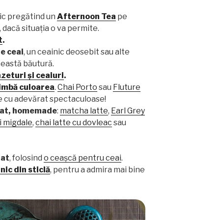
nic pregătind un
Afternoon Tea
pe
i, dacă situația o va permite.
t
.
e ceai
, un ceainic deosebit sau alte
ceastă băutură.
zeturi și ceaiuri
.
himbă culoarea
.
Chai Porto
sau
Fluture
 cu adevărat spectaculoase!
mat, homemade
:
matcha latte
,
Earl Grey
i migdale
,
chai latte cu dovleac
sau
zat
, folosind
o ceașcă pentru ceai
.
nic din sticlă
, pentru a admira mai bine