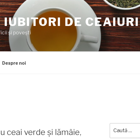
 IUBITORI DE CEAIURI
cii şi poveşti
Despre noi
Caută
u ceai verde și lămâie,
după: