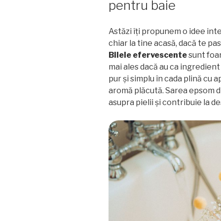
pentru baie
Astăzi îți propunem o idee in
chiar la tine acasă, dacă te 
Bilele efervescente
sunt foar
mai ales dacă au ca ingredient 
pur și simplu în cada plină cu a
aromă plăcută. Sarea epsom d
asupra pielii și contribuie la 