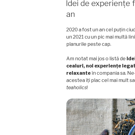
Idei de experiențe 
și
an
lămâie,
pentru
baie”
2020 a fost un an cel puțin ciu
un 2021 cu un pic mai multă lin
planurile peste cap.
Am notat mai jos o listă de
ide
ceaiuri, noi experiențe lega
relaxante
în compania sa. Ne-
acestea îți plac cel mai mult sa
teaholics
!