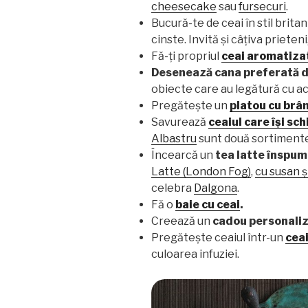
cheesecake
sau
fursecuri
.
Bucură-te de ceai în stil brita
cinste. Invită și câțiva prieten
Fă-ți propriul
ceai aromatiza
Desenează cana preferată d
obiecte care au legătură cu a
Pregătește un
platou cu brân
Savurează
ceaiul care își sc
Albastru
sunt două sortimente
Încearcă un
tea latte înspu
Latte (London Fog)
,
cu susan ș
celebra
Dalgona
.
Fă o
baie cu ceai
.
Creează un
cadou personali
Pregătește ceaiul într-un
ceai
culoarea infuziei.