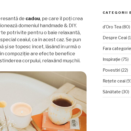
CATEGORII 
teresantă de
cadou
, pe care îl poți crea
pasionează domeniul handmade & DIY.
d'Oro Tea
(80)
te potrivite pentru o baie relaxantă,
Despre Ceai
(1
special ceaiul, ca în acest caz. Se pun
pă și se topesc încet, lăsând în urmă o
Fara categori
in compoziție are efecte benefice
Inspirație
(75)
destinderea corpului, relaxând mușchii.
Povestiri
(22)
Rețete ceai
(9
Sănătate
(30)