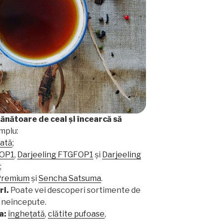
ănătoare de ceai și încearcă să
mplu:
ată
;
FOP1
,
Darjeeling FTGFOP1
și
Darjeeling
;
Premium
și
Sencha Satsuma
.
ri.
Poate vei descoperi sortimente de
e neîncepute.
a:
înghețată
,
clătite pufoase
,