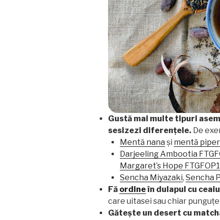
Gustă mai multe tipuri asem
sesizezi diferențele.
De exe
Mentă nana
și
mentă piper
Darjeeling Ambootia FTG
Margaret’s Hope FTGFOP1
Sencha Miyazaki
,
Sencha 
Fă
ordine
în dulapul cu ceaiu
care uitasei sau chiar punguț
Gătește un desert cu match