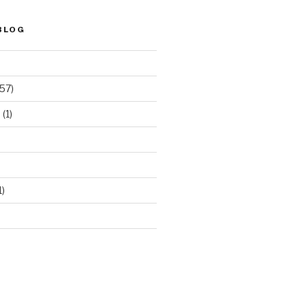
BLOG
57)
e
(1)
1)