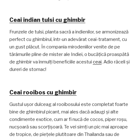
Ceai indian tulsi cu ghimbir
Frunzele de tulsi, planta sacră a indienilor, se armonizează
perfect cu ghimbirul, într-un adevărat ceai-tratament, cu
un gust plăcut. În compania mirodeniilor venite de pe
tărâmurile pline de mister ale Indiei, o bucățică proaspătă
de ghimbir va înmulți beneficiile acestui
ceai
. Adio răceli și
dureri de stomac!
Ceai rooibos cu ghimbir
Gustul ușor dulceag al rooibosului este completat foarte
bine de ghimbirul picant, mai ales dacă adaugi și alte
condimente exotice, cum ar fi nucă de cocos, piper roșu,
nucșoară sau scorțișoară. Te vei simți un pic mai aproape
de tropice, de piețele plutitoare din Thailanda sau de