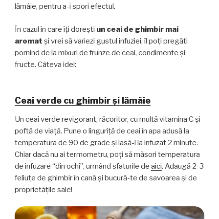
lămâie, pentru a-i spori efectul.
În cazul în care îți dorești
un ceai de ghimbir mai
aromat
și vrei să variezi gustul infuziei, îl poți pregăti
pornind de la mixuri de frunze de ceai, condimente și
fructe. Câteva idei:
Ceai verde cu ghimbir și lămâie
Un ceai verde revigorant, răcoritor, cu multă vitamina C și
poftă de viață. Pune o linguriță de ceai în apa adusă la
temperatura de 90 de grade și lasă-l la infuzat 2 minute.
Chiar dacă nu ai termometru, poți să măsori temperatura
de infuzare “din ochi”, urmând sfaturile de
aici
. Adaugă 2-3
feliuțe de ghimbir în cană și bucură-te de savoarea și de
proprietățile sale!