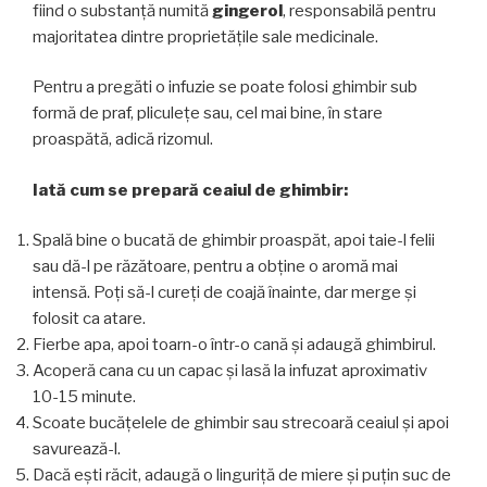
fiind o substanță numită
gingerol
, responsabilă pentru
majoritatea dintre proprietățile sale medicinale.
Pentru a pregăti o infuzie se poate folosi ghimbir sub
formă de praf, pliculețe sau, cel mai bine, în stare
proaspătă, adică rizomul.
Iată cum se prepară ceaiul de ghimbir:
Spală bine o bucată de ghimbir proaspăt, apoi taie-l felii
sau dă-l pe răzătoare, pentru a obține o aromă mai
intensă. Poți să-l cureți de coajă înainte, dar merge și
folosit ca atare.
Fierbe apa, apoi toarn-o într-o cană și adaugă ghimbirul.
Acoperă cana cu un capac și lasă la infuzat aproximativ
10-15 minute.
Scoate bucățelele de ghimbir sau strecoară ceaiul și apoi
savurează-l.
Dacă ești răcit, adaugă o linguriță de miere și puțin suc de