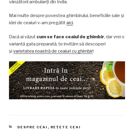
vânzătorii ambulanți din India.
Mai multe despre povestea ghimbirului, beneficiile sale și
idei de ceaiuri v-am pregătit
aici
.
Dacă ai văzut
cum se face ceaiul de ghimbir
, dar vrei o
variantă gata preparată, te invităm să descoperi
și
varietatea noastră de ceaiuri cu ghimbir
!
CATEGORII
DESPRE CEAI
,
REȚETE CEAI