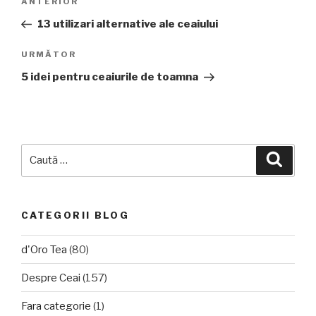
Articolul
ANTERIOR
în
anterior
13 utilizari alternative ale ceaiului
articole
Articolul
URMĂTOR
următor
5 idei pentru ceaiurile de toamna
Caută
Căuta
după:
CATEGORII BLOG
d'Oro Tea
(80)
Despre Ceai
(157)
Fara categorie
(1)