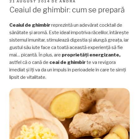
PUBLICAT
21 AUGUST 2014
DE
ANDRA
PE
Ceaiul de ghimbir: cum se prepară
Ceaiul de ghimbir
reprezintă un adevărat cocktail de
sănătate și aromă. Este ideal impotriva răcelilor, întărește
sistemul imunitar, stimulează digestia și alungă greața, iar
gustul său iute face ca toată această experiență să fie
mai… picantă. În plus, are
proprietăți energizante,
astfel că o cană de
ceai de ghimbir
te va revigora
imediat și îți va da un impuls în perioadele în care te simți
lipsit de vitalitate.