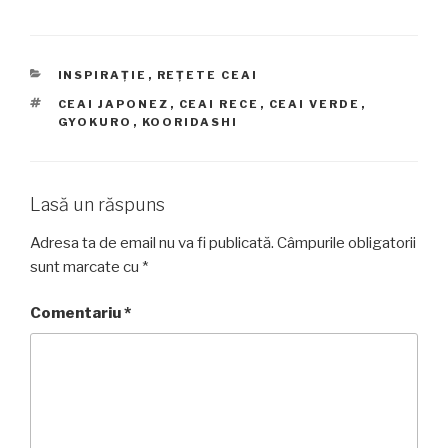
CATEGORII
INSPIRAȚIE
,
REȚETE CEAI
ETICHETE
CEAI JAPONEZ
,
CEAI RECE
,
CEAI VERDE
,
GYOKURO
,
KOORIDASHI
Lasă un răspuns
Adresa ta de email nu va fi publicată.
Câmpurile obligatorii
sunt marcate cu
*
Comentariu
*