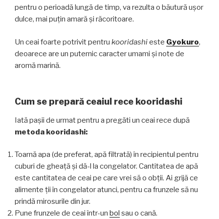
pentru o perioadă lungă de timp, va rezulta o băutură ușor
dulce, mai puțin amară și răcoritoare.
Un ceai foarte potrivit pentru
kooridashi
este
Gyokuro
,
deoarece are un puternic caracter umami și note de
aromă marină.
Cum se prepară ceaiul rece kooridashi
Iată pașii de urmat pentru a pregăti un ceai rece după
metoda kooridashi:
Toarnă apa (de preferat, apă filtrată) în recipientul pentru
cuburi de gheață și dă-l la congelator. Cantitatea de apă
este cantitatea de ceai pe care vrei să o obții. Ai grijă ce
alimente ții în congelator atunci, pentru ca frunzele să nu
prindă mirosurile din jur.
Pune frunzele de ceai într-un
bol
sau o cană.