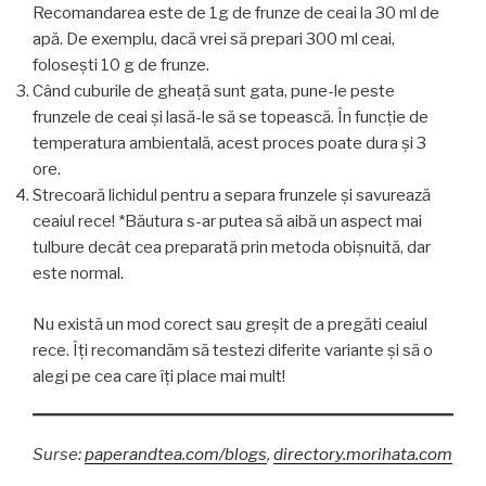
Recomandarea este de 1g de frunze de ceai la 30 ml de
apă. De exemplu, dacă vrei să prepari 300 ml ceai,
folosești 10 g de frunze.
Când cuburile de gheață sunt gata, pune-le peste
frunzele de ceai și lasă-le să se topească. În funcție de
temperatura ambientală, acest proces poate dura și 3
ore.
Strecoară lichidul pentru a separa frunzele și savurează
ceaiul rece! *Băutura s-ar putea să aibă un aspect mai
tulbure decât cea preparată prin metoda obișnuită, dar
este normal.
Nu există un mod corect sau greșit de a pregăti ceaiul
rece. Îți recomandăm să testezi diferite variante și să o
alegi pe cea care îți place mai mult!
Surse:
paperandtea.com/blogs
,
directory.morihata.com