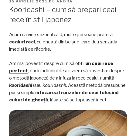
PUBLICAT
15 APRILIE 2021
DE
ANDRA
PE
Kooridashi – cum să prepari ceai
rece în stil japonez
Acum că vine sezonul cald, multe persoane preferă
ceaiuri reci
, cu gheață din belșug, care dau senzația
imediată de răcorire.
Am mai povestit despre cum să obții
un ceai rece
perfect
, dar în articolul de azi vrem să povestim despre
o metodă japoneză de a infuza la rece ceaiul, numită
kooridashi
(sau
kouridashi
)
.
Această metodă presupune
pur și simplu
infuzarea frunzelor de ceai folosind
cuburi de gheață
, lăsate să se topească încet.