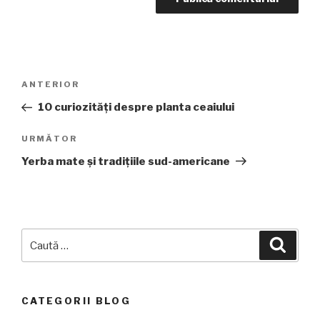
Navigare
Articolul
ANTERIOR
în
anterior
10 curiozități despre planta ceaiului
articole
Articolul
URMĂTOR
următor
Yerba mate și tradițiile sud-americane
Caută
Căuta
după:
CATEGORII BLOG