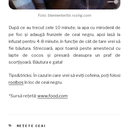
Foto: blennenteritis rssing.com
După ce au trecut cele 10 minute, ia apa cu mirodenii de
pe foc şi adaugă frunzele de ceai negru, apoi lasă la
infuzat pentru 4-8 minute, în funcţie de cât de tare vrei să
fie băutura. Strecoară, apoi toarnă peste amestecul cu
lapte de cocos şi presară deasupra un praf de
scorţişoară. Băutura e gata!
Tips&tricks: În cazul în care vrei să eviţi cofeina, poţi folosi
rooibos
în loc de ceai negru.
*Sursă reţetă:
www.food.com
CATEGORII
REȚETE CEAI