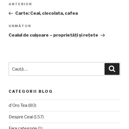
Navigare
Articolul
ANTERIOR
în
anterior
Carte: Ceai, ciocolata, cafea
articole
Articolul
URMĂTOR
următor
Ceaiul de cuişoare – proprietăţi şi reţete
Caută
Căuta
după:
CATEGORII BLOG
d'Oro Tea
(80)
Despre Ceai
(157)
Fara categorie
(1)