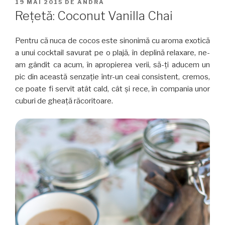
PUBLICAT
19 MAI 2015
DE
ANDRA
PE
Reţetă: Coconut Vanilla Chai
Pentru că nuca de cocos este sinonimă cu aroma exotică
a unui cocktail savurat pe o plajă, în deplină relaxare, ne-
am gândit ca acum, în apropierea verii, să-ţi aducem un
pic din această senzaţie într-un ceai consistent, cremos,
ce poate fi servit atât cald, cât şi rece, în compania unor
cuburi de gheaţă răcoritoare.