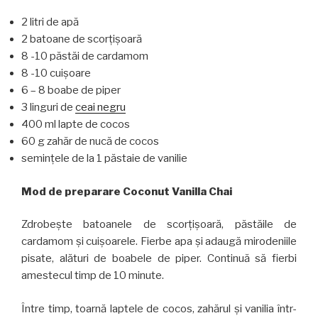
2 litri de apă
2 batoane de scorţişoară
8 -10 păstăi de cardamom
8 -10 cuişoare
6 – 8 boabe de piper
3 linguri de
ceai negru
400 ml lapte de cocos
60 g zahăr de nucă de cocos
seminţele de la 1 păstaie de vanilie
Mod de preparare Coconut Vanilla Chai
Zdrobeşte batoanele de scorţişoară, păstăile de
cardamom şi cuişoarele. Fierbe apa şi adaugă mirodeniile
pisate, alături de boabele de piper. Continuă să fierbi
amestecul timp de 10 minute.
Între timp, toarnă laptele de cocos, zahărul şi vanilia într-