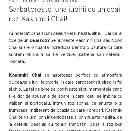
PUBLICAT
10 FEBRUARIE 2015
DE
ANDRA
PE
Sarbatoreste luna iubirii cu un ceai
roz: Kashmiri Chai!
Ai incercat pana acum ceaiuri verzi, negre, albe… Dar ce-ai
zice de un
ceai roz?
Se numeste Kashmiri Chai sau Noon
Chai si are o nuanta incredibila pentru o bautura cu care
suntem obisnuiti sa fie verzuie, galbena sau cafeniu-
roscata.
Kashmiri Chai
se asorteaza perfect cu atmosfera
dulceaga a lunii februarie, in care sarbatorim iubirea in fel
si chip. La fel de bine se potriveste si cu momentele cand
ti-e dor de apusurile de soare in care rosul se imbina cu
galben si portocaliu, intr-un roz aprins, ce anunta o zi
frumoasa. Indiferent de ocazia cu care-l prepari, Kashmiri
Chai te va uimi prin ingeniozitate si prin nuanta inedita, de
la cafeniu deschis cu tonuri trandafirii pana la roz pur.