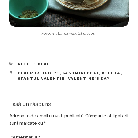
Foto: mytamarindkitchen.com
CATEGORII
REȚETE CEAI
ETICHETE
CEAI ROZ
,
IUBIRE
,
KASHMIRI CHAI
,
RETETA
,
SFANTUL VALENTIN
,
VALENTINE'S DAY
Lasă un răspuns
Adresa ta de email nu va fi publicată.
Câmpurile obligatorii
sunt marcate cu
*
Comentariu
*