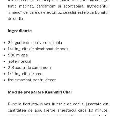
folosind ceai verde simplu. In unele zone, se mai adauga
fistic macinat, cardamom si scortisoara. Ingredientul
“magic”, cel care da efectul roz ceaiului, este bicarbonatul
de sodiu.
Ingrediente
2 lingurite de
ceai verde
simplu
1/4 lingurita de bicarbonat de sodiu
500 ml apa
lapte integral
2-3 pastai de cardamom
1/4 lingurita de sare
fistic macinat, pentru decor
Mod de preparare Kashmiri Chai
Pune la fiert intr-un vas frunzele de ceai si jumatate din
cantitatea de apa. Fierbe amestecul circa 10 minute,