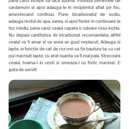
pana cand incepe sa faca spuma. Piseaza semintele de
cardamom si apoi adauga-le in recipientul aflat pe foc,
amestecand continuu. Pune bicarbonatul de sodiu,
adauga restul de apa, sarea, si apoi fierbe in continuare la
foc mediu, pana cand ceaiul capata o culoare rosu-inchis.
Nu depasi cantitatea de bicarbonat recomandata, altfel
ceaiul va fi amar si va avea un gust neplacut. Adauga si
lapte, in functie de cat de roz vrei sa fie bautura ta: cu cat
pui mai mult lapte, cu atat nuanta va fi mai pala. Strecoara
ceaiul, toarna-l in cesti si orneaza-l cu fistic macinat. E
gata de servit!