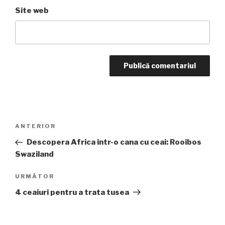
Site web
Navigare
Articolul
ANTERIOR
în
anterior
Descopera Africa intr-o cana cu ceai: Rooibos
articole
Swaziland
Articolul
URMĂTOR
următor
4 ceaiuri pentru a trata tusea