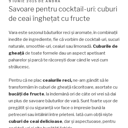
PUBLICAT
9 IUNIE 2015
DE
ANDRA
PE
Savoare pentru cocktail-uri: cuburi
de ceai îngheţat cu fructe
Vara este sezonul băuturilor reci şi aromate, în combinaţii
inedite de ingrediente, fie că vorbim de cocktail-uri, sucuri
naturale, smoothie-uri, ceaiuri sau limonadă.
Cuburile de
gheaţă
de toate formele dau un aspect apetisant
paharelor şi parcă te răcoreşti doar când le vezi cum
strălucesc.
Pentru că ne plac
ceaiurile reci,
ne-am gândit să le
transformăm în cuburi de gheaţă răcoritoare, asortate cu
bucăţi de fructe
, la îndemână ori de câte ori vrei să dai
un plus de savoare băuturilor de vară. Sunt foarte uşor de
pregătit şi cu siguranţă vor face o impresie bună la
petreceri sau întâlniri între prieteni. Iată cum obţii nişte
cuburi de ceai delicioase
, dar şi aspectuoase, pentru