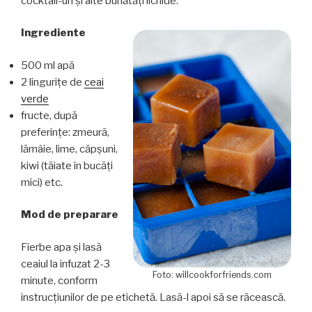
cocktail-uri şi alte bunătăţi lichide.
Ingrediente
500 ml apă
2 linguriţe de
ceai
verde
fructe, după
preferinţe: zmeură,
lămâie, lime, căpşuni,
kiwi (tăiate în bucăţi
mici) etc.
Mod de preparare
Fierbe apa şi lasă
ceaiul la infuzat 2-3
Foto: willcookforfriends.com
minute, conform
instrucţiunilor de pe etichetă. Lasă-l apoi să se răcească.