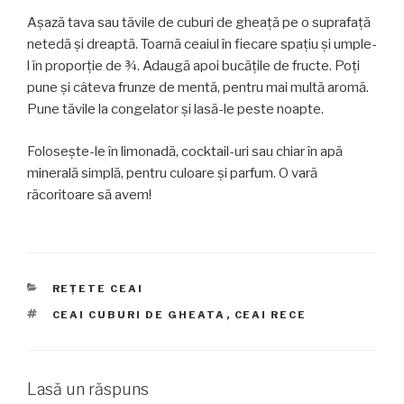
Aşază tava sau tăvile de cuburi de gheaţă pe o suprafaţă
netedă şi dreaptă. Toarnă ceaiul în fiecare spaţiu şi umple-
l în proporţie de ¾. Adaugă apoi bucăţile de fructe. Poţi
pune şi câteva frunze de mentă, pentru mai multă aromă.
Pune tăvile la congelator şi lasă-le peste noapte.
Foloseşte-le în limonadă, cocktail-uri sau chiar în apă
minerală simplă, pentru culoare şi parfum. O vară
răcoritoare să avem!
CATEGORII
REȚETE CEAI
ETICHETE
CEAI CUBURI DE GHEATA
,
CEAI RECE
Lasă un răspuns