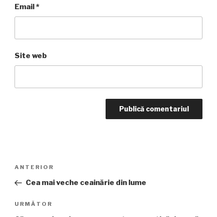
Email
*
Site web
Navigare
Articolul
ANTERIOR
în
anterior
Cea mai veche ceainărie din lume
articole
Articolul
URMĂTOR
următor