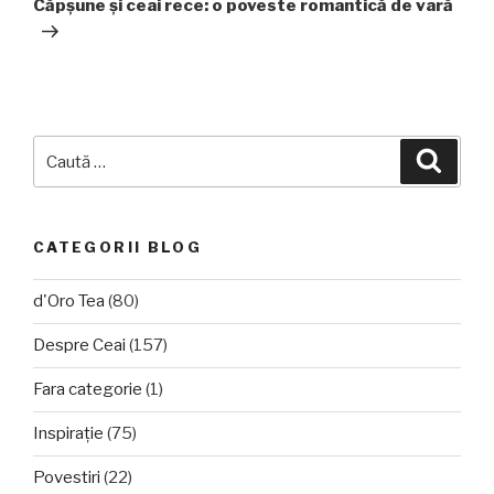
Căpşune şi ceai rece: o poveste romantică de vară
Caută
Căuta
după:
CATEGORII BLOG
d'Oro Tea
(80)
Despre Ceai
(157)
Fara categorie
(1)
Inspirație
(75)
Povestiri
(22)