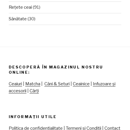
Rețete ceai
(91)
Sănătate
(30)
DESCOPERĂ ÎN MAGAZINUL NOSTRU
ONLINE:
Ceaiuri
|
Matcha
|
Căni & Seturi
|
Ceainice
|
Infuzoare și
accesorii
|
Cărți
INFORMAȚII UTILE
Politica de confidențialitate
|
Termeni și Condiții
|
Contact