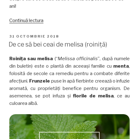
ani!
„Despre
Continuă lectura
Gingko
Biloba,
PUBLICAT
31 OCTOMBRIE 2018
PE
arborele
De ce să bei ceai de melisa (roiniță)
longeviv”
Roinița sau melisa
(“
Melissa officinalis
”, după numele
din buletin) este o plantă din aceeași familie cu
menta
,
folosită de secole ca remediu pentru a combate diferite
afecțiuni.
Frunzele
puse în apă fierbinte creează o infuzie
aromată, cu proprietăți benefice pentru organism. De
asemenea, se pot infuza și
florile de melisa
, ce au
culoarea albă.