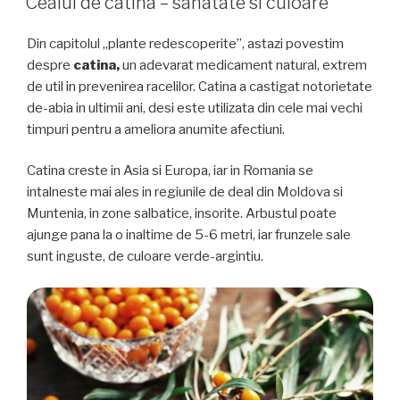
Ceaiul de catina – sanatate si culoare
Din capitolul „plante redescoperite”, astazi povestim
despre
catina,
un adevarat medicament natural, extrem
de util in prevenirea racelilor. Catina a castigat notorietate
de-abia in ultimii ani, desi este utilizata din cele mai vechi
timpuri pentru a ameliora anumite afectiuni.
Catina creste in Asia si Europa, iar in Romania se
intalneste mai ales in regiunile de deal din Moldova si
Muntenia, in zone salbatice, insorite. Arbustul poate
ajunge pana la o inaltime de 5-6 metri, iar frunzele sale
sunt inguste, de culoare verde-argintiu.