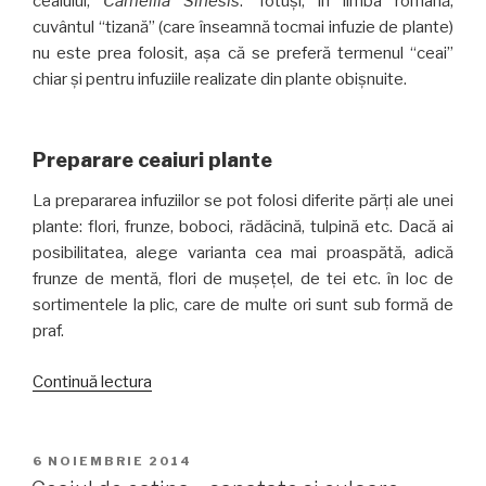
ceaiului,
Camellia Sinesis
. Totuși, în limba română,
cuvântul “tizană” (care înseamnă tocmai infuzie de plante)
nu este prea folosit, așa că se preferă termenul “ceai”
chiar și pentru infuziile realizate din plante obișnuite.
Preparare ceaiuri plante
La prepararea infuziilor se pot folosi diferite părți ale unei
plante: flori, frunze, boboci, rădăcină, tulpină etc. Dacă ai
posibilitatea, alege varianta cea mai proaspătă, adică
frunze de mentă, flori de mușețel, de tei etc. în loc de
sortimentele la plic, care de multe ori sunt sub formă de
praf.
„Ghidul
Continuă lectura
ceaiurilor
de
plante”
PUBLICAT
6 NOIEMBRIE 2014
PE