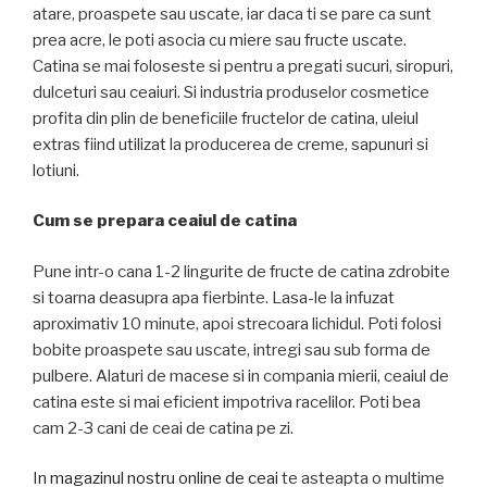
atare, proaspete sau uscate, iar daca ti se pare ca sunt
prea acre, le poti asocia cu miere sau fructe uscate.
Catina se mai foloseste si pentru a pregati sucuri, siropuri,
dulceturi sau ceaiuri. Si industria produselor cosmetice
profita din plin de beneficiile fructelor de catina, uleiul
extras fiind utilizat la producerea de creme, sapunuri si
lotiuni.
Cum se prepara ceaiul de catina
Pune intr-o cana 1-2 lingurite de fructe de catina zdrobite
si toarna deasupra apa fierbinte. Lasa-le la infuzat
aproximativ 10 minute, apoi strecoara lichidul. Poti folosi
bobite proaspete sau uscate, intregi sau sub forma de
pulbere. Alaturi de macese si in compania mierii, ceaiul de
catina este si mai eficient impotriva racelilor. Poti bea
cam 2-3 cani de ceai de catina pe zi.
In magazinul nostru online de ceai
te asteapta o multime