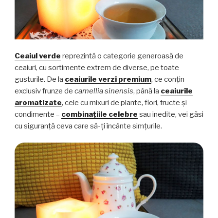
Ceaiul verde
reprezintă o categorie generoasă de
ceaiuri, cu sortimente extrem de diverse, pe toate
gusturile. De la
ceaiurile verzi premium
, ce conțin
exclusiv frunze de
camellia sinensis
, până la
ceaiurile
aromatizate
, cele cu mixuri de plante, flori, fructe și
condimente –
combinațiile celebre
sau inedite, vei găsi
cu siguranță ceva care să-ți încânte simțurile.