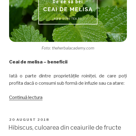
Foto: theherbalacademy.com
Ceai de melisa – beneficii
Iată o parte dintre proprietățile roiniței, de care poți
profita dacă o consumi sub formă de infuzie sau ca atare:
„De
Continuă lectura
ce
să
bei
PUBLICAT
20 AUGUST 2018
PE
ceai
Hibiscus, culoarea din ceaiurile de fructe
de