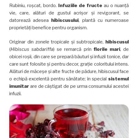
melisa
Rubiniu, roșcat, bordo.
Infuziile de fructe
au o nuanță
(roiniță)”
vie, care, alături de gustul acrișor și revigorant, se
datorează adesea
hibiscusului
, plantă cu numeroase
proprietăți benefice pentru organism.
Originar din zonele tropicale și subtropicale,
hibiscusul
(
Hibiscus sabdariffa
) se remarcă prin
florile mari
, de
obicei roșii, din care se prepară băuturi și infuzii tonice, dar
care sunt folosite și pentru decor, grație coloritului intens.
Alături de măceșe și alte fructe de pădure, hibiscusul face
o echipă excelentă pentru sănătate; în special
sistemul
imunitar
are de câștigat de pe urma consumului acestei
infuzii.