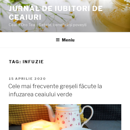
Sari
JURNAL DE IUBITORI DE
la
CEAIURI
conținut
Ceai d'Oro Tea – Rețete, beneficii şi poveşti
Meniu
TAG:
INFUZIE
PUBLICAT
15 APRILIE 2020
PE
Cele mai frecvente greșeli făcute la
infuzarea ceaiului verde