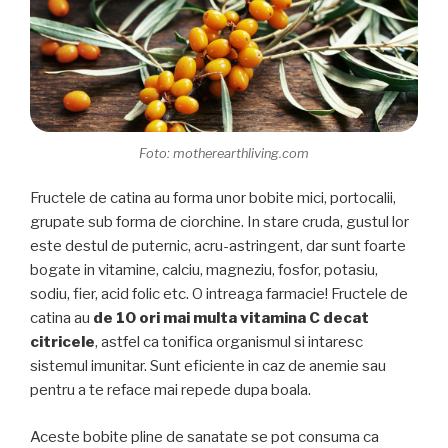
Foto: motherearthliving.com
Fructele de catina au forma unor bobite mici, portocalii,
grupate sub forma de ciorchine. In stare cruda, gustul lor
este destul de puternic, acru-astringent, dar sunt foarte
bogate in vitamine, calciu, magneziu, fosfor, potasiu,
sodiu, fier, acid folic etc. O intreaga farmacie! Fructele de
catina au
de 10 ori mai multa vitamina C decat
citricele
, astfel ca tonifica organismul si intaresc
sistemul imunitar. Sunt eficiente in caz de anemie sau
pentru a te reface mai repede dupa boala.
Aceste bobite pline de sanatate se pot consuma ca