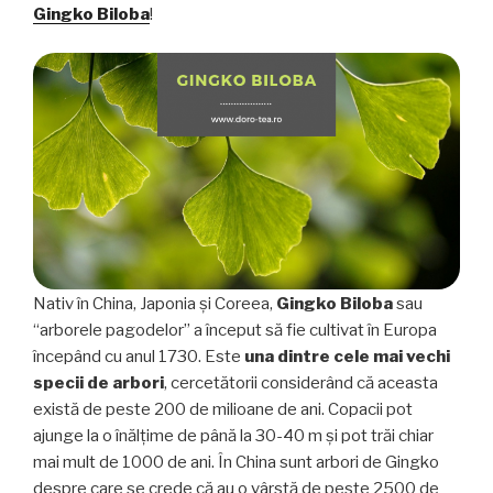
ceaiului
Gingko Biloba
!
verde”
Nativ în China, Japonia și Coreea,
Gingko Biloba
sau
“arborele pagodelor” a început să fie cultivat în Europa
începând cu anul 1730. Este
una dintre cele mai vechi
specii de arbori
, cercetătorii considerând că aceasta
există de peste 200 de milioane de ani. Copacii pot
ajunge la o înălțime de până la 30-40 m și pot trăi chiar
mai mult de 1000 de ani. În China sunt arbori de Gingko
despre care se crede că au o vârstă de peste 2500 de