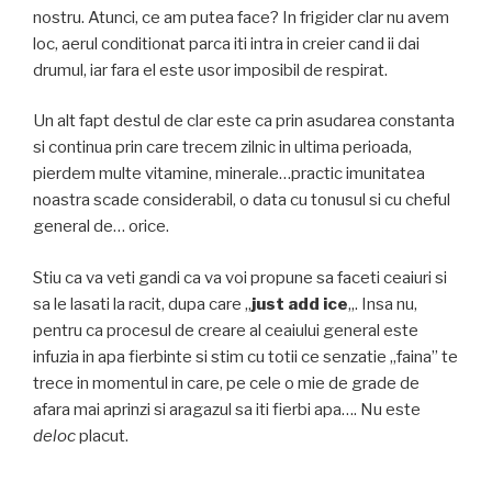
nostru. Atunci, ce am putea face? In frigider clar nu avem
loc, aerul conditionat parca iti intra in creier cand ii dai
drumul, iar fara el este usor imposibil de respirat.
Un alt fapt destul de clar este ca prin asudarea constanta
si continua prin care trecem zilnic in ultima perioada,
pierdem multe vitamine, minerale…practic imunitatea
noastra scade considerabil, o data cu tonusul si cu cheful
general de… orice.
Stiu ca va veti gandi ca va voi propune sa faceti ceaiuri si
sa le lasati la racit, dupa care „
just add ice
„. Insa nu,
pentru ca procesul de creare al ceaiului general este
infuzia in apa fierbinte si stim cu totii ce senzatie „faina” te
trece in momentul in care, pe cele o mie de grade de
afara mai aprinzi si aragazul sa iti fierbi apa…. Nu este
deloc
placut.