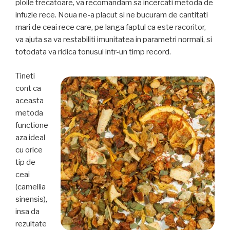
ploile trecatoare, va recomandam sa incercati metoda de
infuzie rece. Noua ne-a placut si ne bucuram de cantitati
mari de ceai rece care, pe langa faptul ca este racoritor,
va ajuta sa va restabiliti imunitatea in parametri normali, si
totodata va ridica tonusul intr-un timp record.
Tineti
cont ca
aceasta
metoda
functione
aza ideal
cu orice
tip de
ceai
(camellia
sinensis),
insa da
rezultate