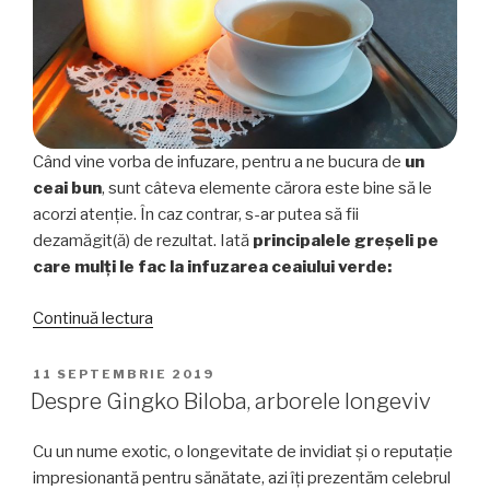
Când vine vorba de infuzare, pentru a ne bucura de
un
ceai bun
, sunt câteva elemente cărora este bine să le
acorzi atenție. În caz contrar, s-ar putea să fii
dezamăgit(ă) de rezultat. Iată
principalele greșeli pe
care mulți le fac la infuzarea ceaiului verde:
„Cele
Continuă lectura
mai
frecvente
PUBLICAT
11 SEPTEMBRIE 2019
PE
greșeli
Despre Gingko Biloba, arborele longeviv
făcute
la
Cu un nume exotic, o longevitate de invidiat și o reputație
infuzarea
impresionantă pentru sănătate, azi îți prezentăm celebrul