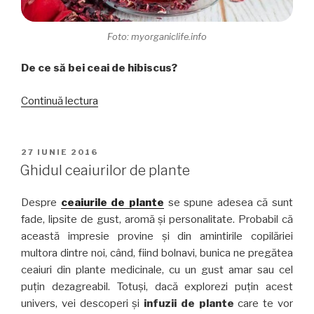
Foto: myorganiclife.info
De ce să bei ceai de hibiscus?
„Hibiscus,
Continuă lectura
culoarea
din
ceaiurile
PUBLICAT
27 IUNIE 2016
PE
de
Ghidul ceaiurilor de plante
fructe”
Despre
ceaiurile de
plante
se spune adesea că sunt
fade, lipsite de gust, aromă și personalitate. Probabil că
această impresie provine și din amintirile copilăriei
multora dintre noi, când, fiind bolnavi, bunica ne pregătea
ceaiuri din plante medicinale, cu un gust amar sau cel
puțin dezagreabil. Totuși, dacă explorezi puțin acest
univers, vei descoperi și
infuzii de plante
care te vor