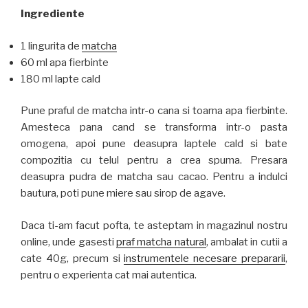
Ingrediente
1 lingurita de
matcha
60 ml apa fierbinte
180 ml lapte cald
Pune praful de matcha intr-o cana si toarna apa fierbinte.
Amesteca pana cand se transforma intr-o pasta
omogena, apoi pune deasupra laptele cald si bate
compozitia cu telul pentru a crea spuma. Presara
deasupra pudra de matcha sau cacao. Pentru a indulci
bautura, poti pune miere sau sirop de agave.
Daca ti-am facut pofta, te asteptam in magazinul nostru
online, unde gasesti
praf matcha natural
, ambalat in cutii a
cate 40g, precum si
instrumentele necesare prepararii
,
pentru o experienta cat mai autentica.