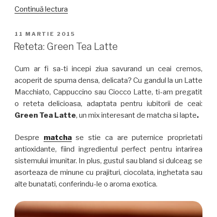
„Dalgona
Continuă lectura
Matcha
Latte.
PUBLICAT
11 MARTIE 2015
PE
Rețeta
Reteta: Green Tea Latte
unei
băuturi
Cum ar fi sa-ti incepi ziua savurand un ceai cremos,
care
acoperit de spuma densa, delicata? Cu gandul la un Latte
face
Macchiato, Cappuccino sau Ciocco Latte, ti-am pregatit
senzație”
o reteta delicioasa, adaptata pentru iubitorii de ceai:
Green Tea Latte
, un mix interesant de matcha si lapte
.
Despre
matcha
se stie ca are puternice proprietati
antioxidante, fiind ingredientul perfect pentru intarirea
sistemului imunitar. In plus, gustul sau bland si dulceag se
asorteaza de minune cu prajituri, ciocolata, inghetata sau
alte bunatati, conferindu-le o aroma exotica.