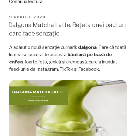
„Matcha
Continuă lectura
Latte
cu
PUBLICAT
9 APRILIE 2020
PE
lavandă”
Dalgona Matcha Latte. Rețeta unei băuturi
care face senzație
A apărut o nouă senzație culinară:
dalgona
. Pare că toată
lumea se bucură de această
băutură pe bază de
cafea
, foarte fotogenică și cremoasă, care a inundat
feed-urile de Instagram, TikTok și Facebook.