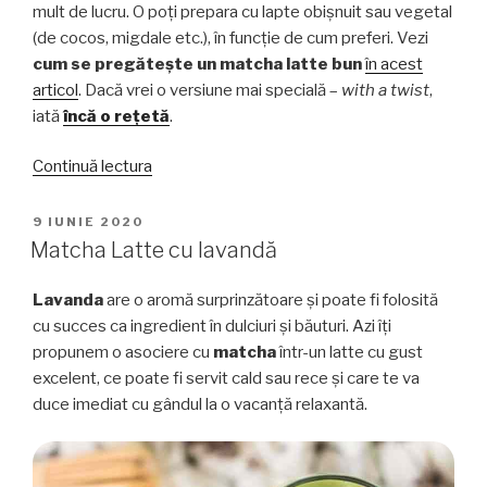
mult de lucru. O poți prepara cu lapte obișnuit sau vegetal
(de cocos, migdale etc.), în funcție de cum preferi. Vezi
cum se pregătește un matcha latte bun
în acest
articol
. Dacă vrei o versiune mai specială –
with a twist
,
iată
încă o rețetă
.
„7
Continuă lectura
modalități
de
PUBLICAT
9 IUNIE 2020
PE
a
Matcha Latte cu lavandă
savura
matcha”
Lavanda
are o aromă surprinzătoare și poate fi folosită
cu succes ca ingredient în dulciuri și băuturi. Azi îți
propunem o asociere cu
matcha
într-un latte cu gust
excelent, ce poate fi servit cald sau rece și care te va
duce imediat cu gândul la o vacanță relaxantă.