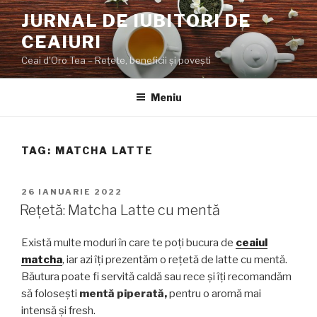
Sari
JURNAL DE IUBITORI DE
la
CEAIURI
conținut
Ceai d'Oro Tea – Rețete, beneficii şi poveşti
Meniu
TAG:
MATCHA LATTE
PUBLICAT
26 IANUARIE 2022
PE
Rețetă: Matcha Latte cu mentă
Există multe moduri în care te poți bucura de
ceaiul
matcha
, iar azi îți prezentăm o rețetă de latte cu mentă.
Băutura poate fi servită caldă sau rece și îți recomandăm
să folosești
mentă piperată,
pentru o aromă mai
intensă și fresh.