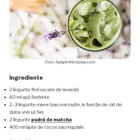
Foto: hungerthirstplay.com
Ingrediente
2 lingurițe flori uscate de lavandă
60 ml apă fierbinte
2–3 lingurițe miere (sau mai multe, în funcție de cât de
dulce vrei să fie)
2 lingurițe
pudră de matcha
400 ml lapte de cocos sau migdale