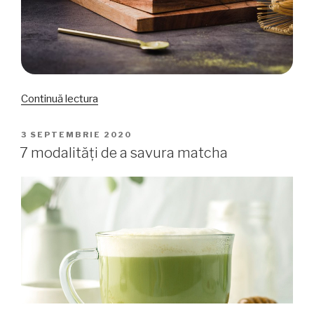
„Rețetă:
Continuă lectura
Matcha
Latte
PUBLICAT
3 SEPTEMBRIE 2020
PE
cu
7 modalități de a savura matcha
mentă”