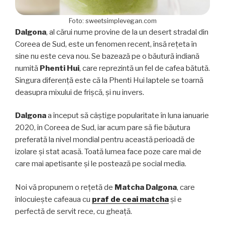
Foto: sweetsimplevegan.com
Dalgona
, al cărui nume provine de la un desert stradal din
Coreea de Sud, este un fenomen recent, însă rețeta în
sine nu este ceva nou. Se bazează pe o băutură indiană
numită
Phenti Hui
, care reprezintă un fel de cafea bătută.
Singura diferență este că la Phenti Hui laptele se toarnă
deasupra mixului de frișcă, și nu invers.
Dalgona
a început să câștige popularitate în luna ianuarie
2020, în Coreea de Sud, iar acum pare să fie băutura
preferată la nivel mondial pentru această perioadă de
izolare și stat acasă. Toată lumea face poze care mai de
care mai apetisante și le postează pe social media.
Noi vă propunem o rețetă de
Matcha Dalgona
, care
înlocuiește cafeaua cu
praf de ceai matcha
și e
perfectă de servit rece, cu gheață.