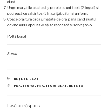
aluat.
Unge marginile aluatului și perele cu unt topit (2 linguri) și
pudrează cu zahăr tos (1 linguriță), cât mai uniform.
Coace prăjitura circa jumătate de oră, până când aluatul
devine auriu, apoi las-o să se răcească și servește-o.
Poftă bună!
Sursa
CATEGORII
REȚETE CEAI
ETICHETE
PRAJITURA
,
PRAJITURI CEAI
,
RETETA
Lasă un răspuns