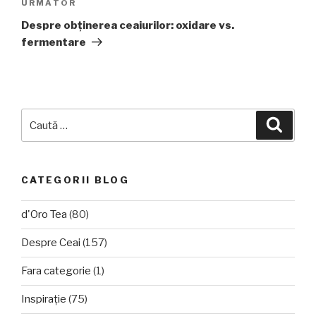
Articolul
URMĂTOR
următor
Despre obținerea ceaiurilor: oxidare vs.
fermentare
Caută
Căuta
după:
CATEGORII BLOG
d'Oro Tea
(80)
Despre Ceai
(157)
Fara categorie
(1)
Inspirație
(75)