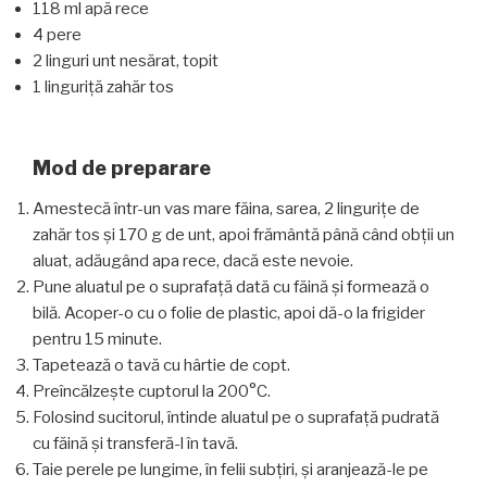
118 ml apă rece
4 pere
2 linguri unt nesărat, topit
1 linguriță zahăr tos
Mod de preparare
Amestecă într-un vas mare făina, sarea, 2 lingurițe de
zahăr tos și 170 g de unt, apoi frământă până când obții un
aluat, adăugând apa rece, dacă este nevoie.
Pune aluatul pe o suprafață dată cu făină și formează o
bilă. Acoper-o cu o folie de plastic, apoi dă-o la frigider
pentru 15 minute.
Tapetează o tavă cu hârtie de copt.
Preîncălzește cuptorul la 200°C.
Folosind sucitorul, întinde aluatul pe o suprafață pudrată
cu făină și transferă-l în tavă.
Taie perele pe lungime, în felii subțiri, și aranjează-le pe