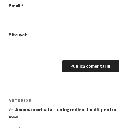
Email
*
Site web
Navigare
Articolul
ANTERIOR
în
anterior
Annona muricata – un ingredient inedit pentru
articole
ceai