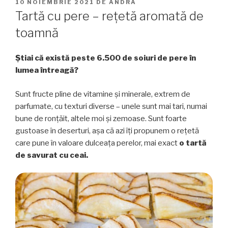
PUBLICAT
10 NOIEMBRIE 2021
DE
ANDRA
PE
Tartă cu pere – rețetă aromată de
toamnă
Știai că există peste 6.500 de soiuri de pere în
lumea întreagă?
Sunt fructe pline de vitamine și minerale, extrem de
parfumate, cu texturi diverse – unele sunt mai tari, numai
bune de ronțăit, altele moi și zemoase. Sunt foarte
gustoase în deserturi, așa că azi îți propunem o rețetă
care pune în valoare dulceața perelor, mai exact
o tartă
de savurat cu ceai.