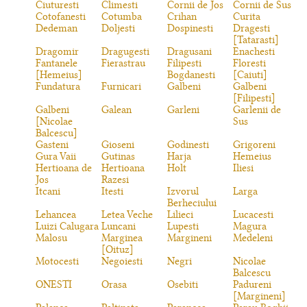
Ciuturesti
Climesti
Cornii de Jos
Cornii de Sus
Cotofanesti
Cotumba
Crihan
Curita
Dedeman
Doljesti
Dospinesti
Dragesti
[Tatarasti]
Dragomir
Dragugesti
Dragusani
Enachesti
Fantanele
Fierastrau
Filipesti
Floresti
[Hemeius]
Bogdanesti
[Caiuti]
Fundatura
Furnicari
Galbeni
Galbeni
[Filipesti]
Galbeni
Galean
Garleni
Garlenii de
[Nicolae
Sus
Balcescu]
Gasteni
Gioseni
Godinesti
Grigoreni
Gura Vaii
Gutinas
Harja
Hemeius
Hertioana de
Hertioana
Holt
Iliesi
Jos
Razesi
Itcani
Itesti
Izvorul
Larga
Berheciului
Lehancea
Letea Veche
Lilieci
Lucacesti
Luizi Calugara
Luncani
Lupesti
Magura
Malosu
Marginea
Margineni
Medeleni
[Oituz]
Motocesti
Negoiesti
Negri
Nicolae
Balcescu
ONESTI
Orasa
Osebiti
Padureni
[Margineni]