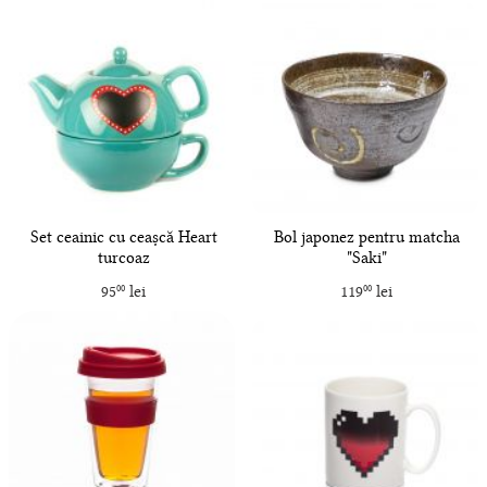
Set ceainic cu ceașcă Heart
Bol japonez pentru matcha
turcoaz
"Saki"
95
lei
119
lei
00
00