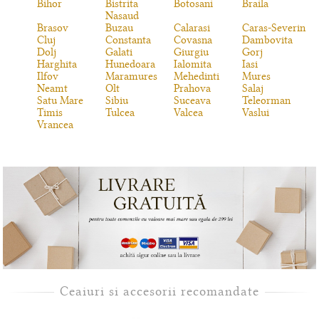
Bihor
Bistrita
Botosani
Braila
Nasaud
Brasov
Buzau
Calarasi
Caras-Severin
Cluj
Constanta
Covasna
Dambovita
Dolj
Galati
Giurgiu
Gorj
Harghita
Hunedoara
Ialomita
Iasi
Ilfov
Maramures
Mehedinti
Mures
Neamt
Olt
Prahova
Salaj
Satu Mare
Sibiu
Suceava
Teleorman
Timis
Tulcea
Valcea
Vaslui
Vrancea
Ceaiuri si accesorii recomandate