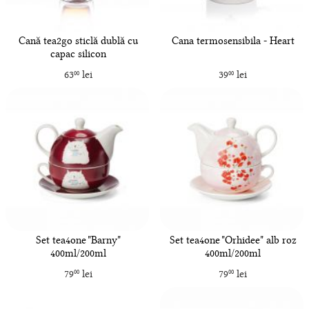
Cană tea2go sticlă dublă cu
Cana termosensibila - Heart
capac silicon
63
lei
39
lei
00
00
Set tea4one "Barny"
Set tea4one "Orhidee" alb roz
400ml/200ml
400ml/200ml
79
lei
79
lei
00
00