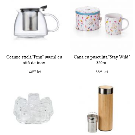
Ceainic sticlă "Finn" 900ml cu
Cana cu pusculita "Stay Wild"
sită de inox
320ml
148
lei
38
lei
00
00