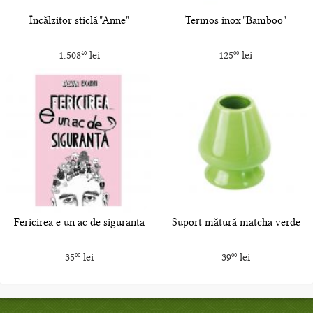
Încălzitor sticlă "Anne"
Termos inox "Bamboo"
1.508
lei
125
lei
40
00
Fericirea e un ac de siguranta
Suport mătură matcha verde
35
lei
39
lei
00
00