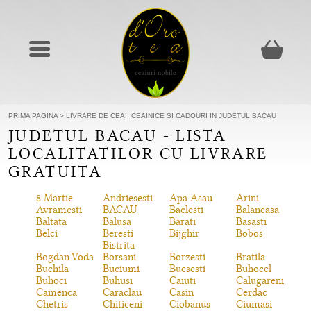
PRIMA PAGINA
>
LIVRARE DE CEAI, CEAINICE SI CADOURI IN JUDETUL BACAU
JUDETUL BACAU - LISTA
LOCALITATILOR CU LIVRARE
GRATUITA
8 Martie
Andriesesti
Apa Asau
Arini
Avramesti
BACAU
Baclesti
Balaneasa
Baltata
Balusa
Barati
Basasti
Belci
Beresti
Bijghir
Bobos
Bistrita
Bogdan Voda
Borsani
Borzesti
Bratila
Buchila
Buciumi
Bucsesti
Buhocel
Buhoci
Buhusi
Caiuti
Calugareni
Camenca
Caraclau
Casin
Cerdac
Chetris
Chiticeni
Ciobanus
Ciumasi