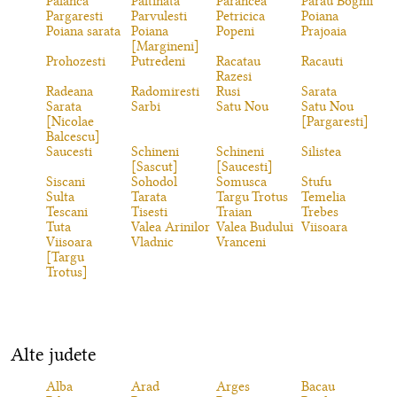
Palanca
Paltinata
Parancea
Parau Boghii
Pargaresti
Parvulesti
Petricica
Poiana
Poiana sarata
Poiana
Popeni
Prajoaia
[Margineni]
Prohozesti
Putredeni
Racatau
Racauti
Razesi
Radeana
Radomiresti
Rusi
Sarata
Sarata
Sarbi
Satu Nou
Satu Nou
[Nicolae
[Pargaresti]
Balcescu]
Saucesti
Schineni
Schineni
Silistea
[Sascut]
[Saucesti]
Siscani
Sohodol
Somusca
Stufu
Sulta
Tarata
Targu Trotus
Temelia
Tescani
Tisesti
Traian
Trebes
Tuta
Valea Arinilor
Valea Budului
Viisoara
Viisoara
Vladnic
Vranceni
[Targu
Trotus]
Alte judete
Alba
Arad
Arges
Bacau