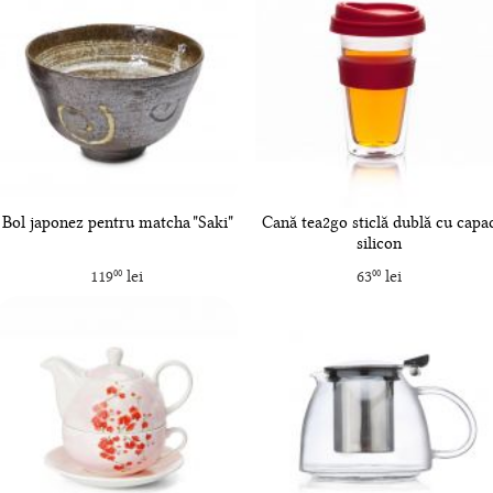
Bol japonez pentru matcha "Saki"
Cană tea2go sticlă dublă cu capa
silicon
119
lei
63
lei
00
00