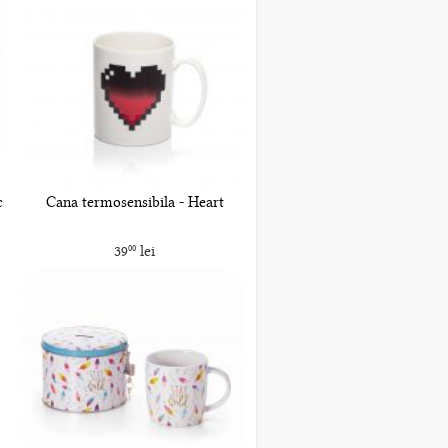
c
Cana termosensibila - Heart
39
lei
00