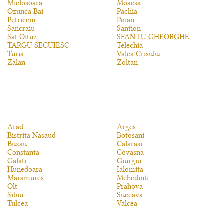
Miclosoara
Moacsa
Ozunca Bai
Pachia
Petriceni
Poian
Sancraiu
Santion
Sat Oituz
SFANTU GHEORGHE
TARGU SECUIESC
Telechia
Turia
Valea Crisului
Zalan
Zoltan
Arad
Arges
Bistrita Nasaud
Botosani
Buzau
Calarasi
Constanta
Covasna
Galati
Giurgiu
Hunedoara
Ialomita
Maramures
Mehedinti
Olt
Prahova
Sibiu
Suceava
Tulcea
Valcea