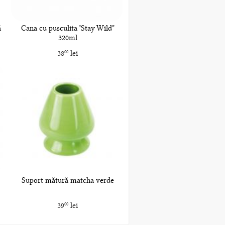
ă
Cana cu pusculita "Stay Wild"
320ml
38
lei
00
Suport mătură matcha verde
39
lei
00