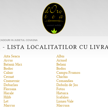
I CADOURI IN JUDETUL COVASNA
 - LISTA LOCALITATILOR CU LIVR
Aita Seaca
Albis
Arcus
Ariusd
Batanii Mici
Belani
Bodoc
Bodos
Calnic
Campu Frumos
Cernat
Chichis
Ciumernic
Comandau
Dobarlau
Dobolii de Jos
Floroaia
Fotos
Harale
Hatuica
Hilib
Icafalau
Let
Lisnau Vale
Marcus
Marcusa