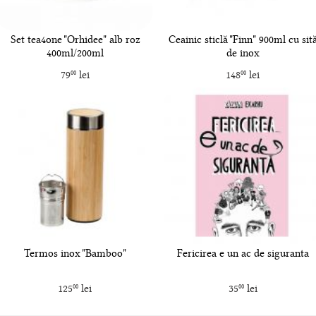
Set tea4one "Orhidee" alb roz
Ceainic sticlă "Finn" 900ml cu sit
400ml/200ml
de inox
79
lei
148
lei
00
00
Termos inox "Bamboo"
Fericirea e un ac de siguranta
125
lei
35
lei
00
00