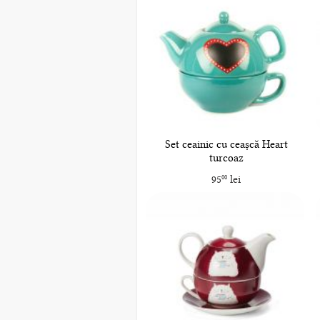
Set ceainic cu ceașcă Heart
turcoaz
95
lei
00