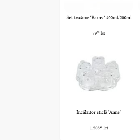
Set tea4one "Barny" 400ml/200ml
79
lei
00
Încălzitor sticlă "Anne"
1.508
lei
40