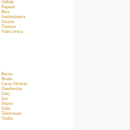
Ojdula
Papauti
Reci
Santionlunca
Surcea
Tinoasa
Valea Seaca
Bacau
Braila
Caras-Severin
Dambovita
Gorj
Iasi
Mures
Salaj
Teleorman
Vaslui