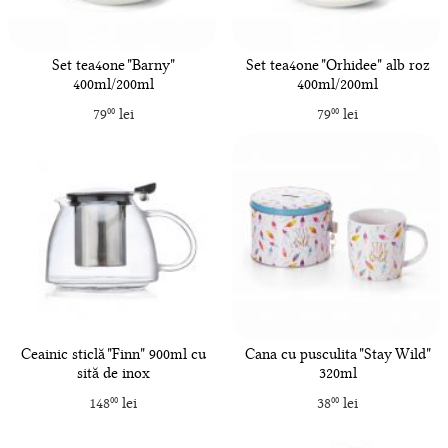
Set tea4one "Barny"
Set tea4one "Orhidee" alb roz
400ml/200ml
400ml/200ml
79
lei
79
lei
00
00
Ceainic sticlă "Finn" 900ml cu
Cana cu pusculita "Stay Wild"
sită de inox
320ml
148
lei
38
lei
00
00