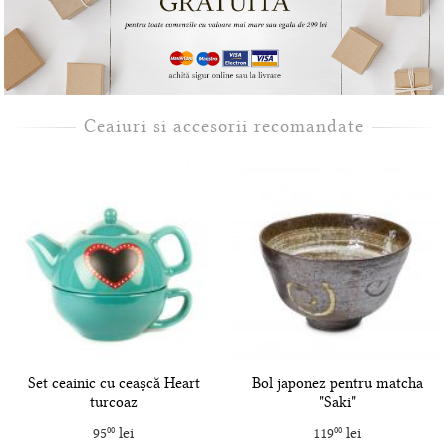
Ceaiuri si accesorii recomandate
Set ceainic cu ceașcă Heart
Bol japonez pentru matcha
turcoaz
"Saki"
95
lei
119
lei
00
00