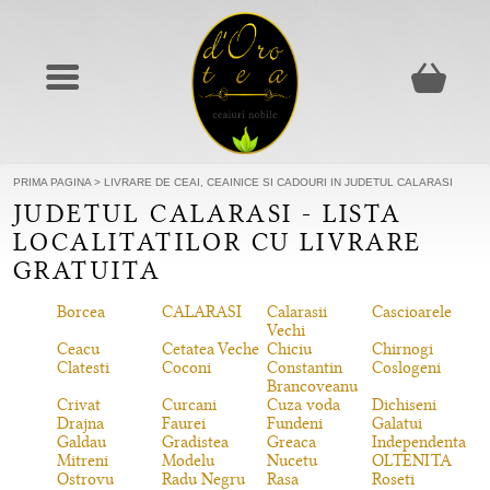
PRIMA PAGINA
>
LIVRARE DE CEAI, CEAINICE SI CADOURI IN JUDETUL CALARASI
JUDETUL CALARASI - LISTA
LOCALITATILOR CU LIVRARE
GRATUITA
Borcea
CALARASI
Calarasii
Cascioarele
Vechi
Ceacu
Cetatea Veche
Chiciu
Chirnogi
Clatesti
Coconi
Constantin
Coslogeni
Brancoveanu
Crivat
Curcani
Cuza voda
Dichiseni
Drajna
Faurei
Fundeni
Galatui
Galdau
Gradistea
Greaca
Independenta
Mitreni
Modelu
Nucetu
OLTENITA
Ostrovu
Radu Negru
Rasa
Roseti