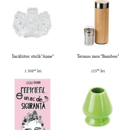
Încălzitor sticlă "Anne"
Termos inox "Bamboo"
1.508
lei
125
lei
40
00