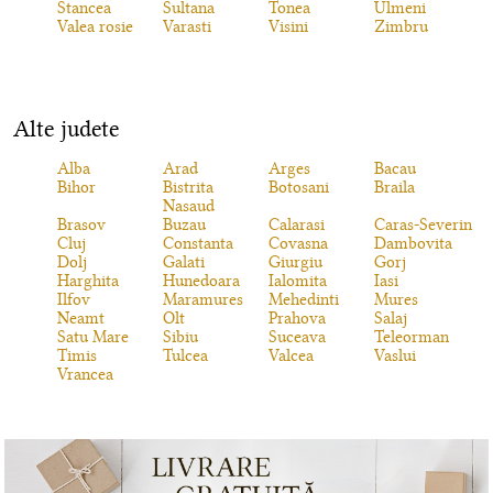
Stancea
Sultana
Tonea
Ulmeni
Valea rosie
Varasti
Visini
Zimbru
Alte judete
Alba
Arad
Arges
Bacau
Bihor
Bistrita
Botosani
Braila
Nasaud
Brasov
Buzau
Calarasi
Caras-Severin
Cluj
Constanta
Covasna
Dambovita
Dolj
Galati
Giurgiu
Gorj
Harghita
Hunedoara
Ialomita
Iasi
Ilfov
Maramures
Mehedinti
Mures
Neamt
Olt
Prahova
Salaj
Satu Mare
Sibiu
Suceava
Teleorman
Timis
Tulcea
Valcea
Vaslui
Vrancea