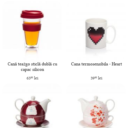
Cană tea2go sticlă dublă cu
Cana termosensibila - Heart
capac silicon
63
lei
39
lei
00
00