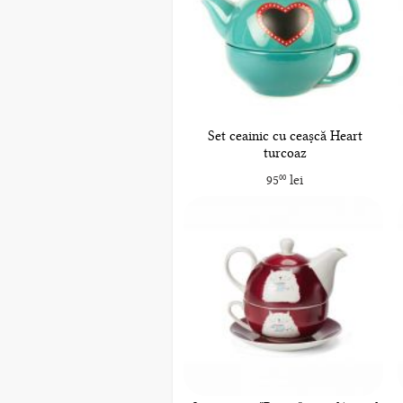
Set ceainic cu ceașcă Heart
turcoaz
95
lei
00