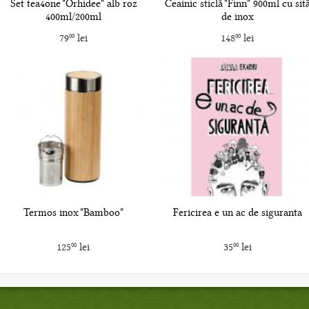
Set tea4one "Orhidee" alb roz
Ceainic sticlă "Finn" 900ml cu sit
400ml/200ml
de inox
79
lei
148
lei
00
00
Termos inox "Bamboo"
Fericirea e un ac de siguranta
125
lei
35
lei
00
00