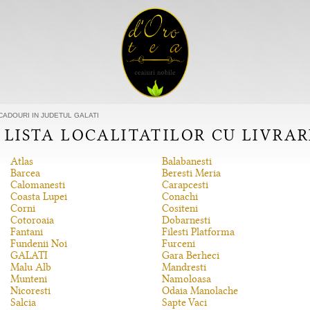
 CADOURI IN JUDETUL GALATI
 LISTA LOCALITATILOR CU LIVRA
Atlas
Balabanesti
Barcea
Beresti Meria
Calomanesti
Carapcesti
Coasta Lupei
Conachi
Corni
Cositeni
Cotoroaia
Dobarnesti
Fantani
Filesti Platforma
Fundenii Noi
Furceni
GALATI
Gara Berheci
Malu Alb
Mandresti
Munteni
Namoloasa
Nicoresti
Odaia Manolache
Salcia
Sapte Vaci