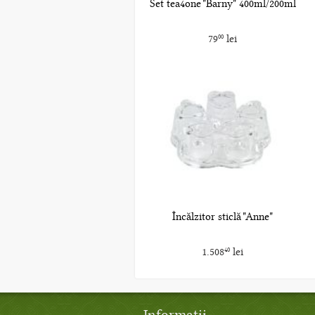
Set tea4one "Barny" 400ml/200ml
79
lei
00
Încălzitor sticlă "Anne"
1.508
lei
40
Informații