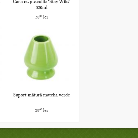
ă
Cana cu pusculita "Stay Wild"
320ml
38
lei
00
Suport mătură matcha verde
39
lei
00