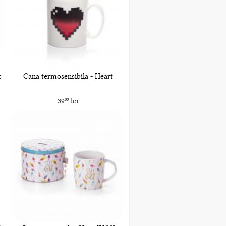
c
Cana termosensibila - Heart
39
lei
00