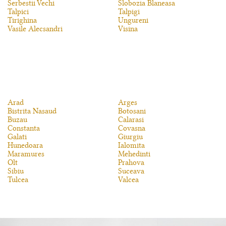
Serbestii Vechi
Slobozia Blaneasa
Talpici
Talpigi
Tirighina
Ungureni
Vasile Alecsandri
Visina
Arad
Arges
Bistrita Nasaud
Botosani
Buzau
Calarasi
Constanta
Covasna
Galati
Giurgiu
Hunedoara
Ialomita
Maramures
Mehedinti
Olt
Prahova
Sibiu
Suceava
Tulcea
Valcea