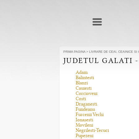
PRIMA PAGINA
>
LIVRARE DE CEAI, CEAINICE SI
JUDETUL GALATI -
Adam
Balintesti
Blanzi
Cauiesti
Corcioveni
Costi
Draganesti
Fundeanu
Furcenii Vechi
Ionasesti
Movileni
Negrilesti-Tecuci
Pupezeni