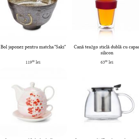
Bol japonez pentru matcha "Saki"
Cană tea2go sticlă dublă cu capa
silicon
119
lei
63
lei
00
00