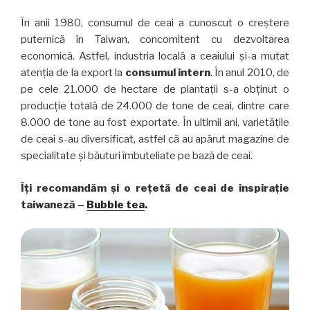
În anii 1980, consumul de ceai a cunoscut o creștere
puternică în Taiwan, concomitent cu dezvoltarea
economică. Astfel, industria locală a ceaiului și-a mutat
atenția de la export la
consumul intern
. În anul 2010, de
pe cele 21.000 de hectare de plantații s-a obținut o
producție totală de 24.000 de tone de ceai, dintre care
8.000 de tone au fost exportate. În ultimii ani, varietățile
de ceai s-au diversificat, astfel că au apărut magazine de
specialitate și băuturi îmbuteliate pe bază de ceai.
Îți recomandăm și o rețetă de ceai de inspirație
taiwaneză –
Bubble tea
.