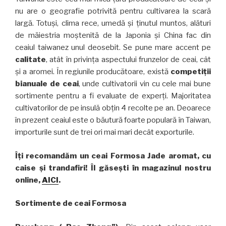
nu are o geografie potrivită pentru cultivarea la scară
largă. Totuși, clima rece, umedă și ținutul muntos, alături
de măiestria moștenită de la Japonia și China fac din
ceaiul taiwanez unul deosebit. Se pune mare accent pe
calitate
, atât în privința aspectului frunzelor de ceai, cât
și a aromei. În regiunile producătoare, există
competiții
bianuale de ceai
, unde cultivatorii vin cu cele mai bune
sortimente pentru a fi evaluate de experți. Majoritatea
cultivatorilor de pe insulă obțin 4 recolte pe an. Deoarece
în prezent ceaiul este o băutură foarte populară în Taiwan,
importurile sunt de trei ori mai mari decât exporturile.
Îți recomandăm un ceai Formosa Jade aromat, cu
caise și trandafiri! Îl găsești în magazinul nostru
online,
AICI
.
Sortimente de ceai Formosa