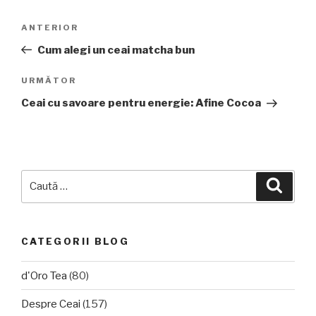
Navigare
Articolul
ANTERIOR
în
anterior
Cum alegi un ceai matcha bun
articole
Articolul
URMĂTOR
următor
Ceai cu savoare pentru energie: Afine Cocoa
Caută
Căuta
după:
CATEGORII BLOG
d'Oro Tea
(80)
Despre Ceai
(157)