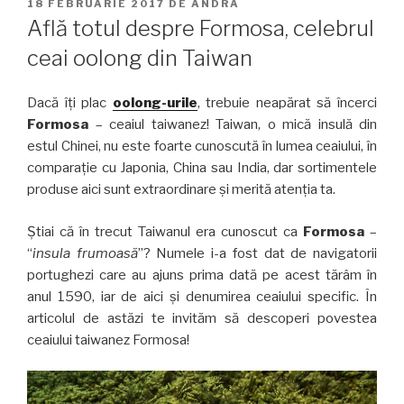
PUBLICAT
18 FEBRUARIE 2017
DE
ANDRA
PE
Află totul despre Formosa, celebrul
ceai oolong din Taiwan
Dacă îți plac
oolong-urile
, trebuie neapărat să încerci
Formosa
– ceaiul taiwanez! Taiwan, o mică insulă din
estul Chinei, nu este foarte cunoscută în lumea ceaiului, în
comparație cu Japonia, China sau India, dar sortimentele
produse aici sunt extraordinare și merită atenția ta.
Știai că în trecut Taiwanul era cunoscut ca
Formosa
–
“
insula frumoasă
”? Numele i-a fost dat de navigatorii
portughezi care au ajuns prima dată pe acest tărâm în
anul 1590, iar de aici și denumirea ceaiului specific. În
articolul de astăzi te invităm să descoperi povestea
ceaiului taiwanez Formosa!