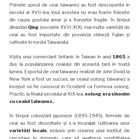
Primele specii de ceai taiwanez au fost descoperite în
secolul al XVII-lea, însă acestea nu erau foarte folosite
din cauza gustului amar și a frunzelor fragile. În timpul
dinastiei
Qing
(secolele XVIII-XIX), mai multe varietăți de
ceai au fost importate din provincia chineză Fujian și
cultivate în nordul Taiwanului.
Vizita unui comerciant britanic în Taiwan în anul
1865
a
dus la popularizarea ceaiului din această țară în toată
lumea. Exportul de ceai taiwanez realizat de John Dodd la
New York a fost un succes, iar ceaiul oolong taiwanez a
început să fie cunoscut în Occident ca Formosa oolong.
Practic, la finalul secolului al XIX-lea,
oolong era sinonim
cu ceaiul taiwanez.
În timpul colonizării japoneze (1895-1945), fermele de
ceai au fost dezvoltate și s-a încurajat cultivarea unor
varietăți locale
, inclusiv prin crearea unui institut de
cercetare în domeniu, care să analizeze posiblitatea