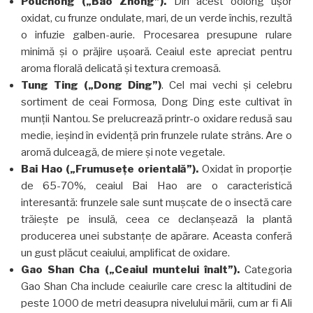
Pouchong („Bao Zhong”).
Din acest oolong ușor
oxidat, cu frunze ondulate, mari, de un verde închis, rezultă
o infuzie galben-aurie. Procesarea presupune rulare
minimă și o prăjire ușoară. Ceaiul este apreciat pentru
aroma florală delicată și textura cremoasă.
Tung Ting („Dong Ding”)
. Cel mai vechi și celebru
sortiment de ceai Formosa, Dong Ding este cultivat în
munții Nantou. Se prelucrează printr-o oxidare redusă sau
medie, ieșind în evidență prin frunzele rulate strâns. Are o
aromă dulceagă, de miere și note vegetale.
Bai Hao („Frumusețe orientală”).
Oxidat în proporție
de 65-70%, ceaiul Bai Hao are o caracteristică
interesantă: frunzele sale sunt mușcate de o insectă care
trăiește pe insulă, ceea ce declanșează la plantă
producerea unei substanțe de apărare. Aceasta conferă
un gust plăcut ceaiului, amplificat de oxidare.
Gao Shan Cha („Ceaiul muntelui înalt”).
Categoria
Gao Shan Cha include ceaiurile care cresc la altitudini de
peste 1000 de metri deasupra nivelului mării, cum ar fi Ali