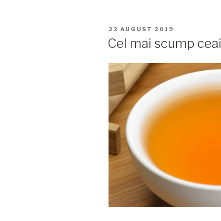
confirmat:
Ceaiul
PUBLICAT
22 AUGUST 2019
îmbunătățeș
PE
Cel mai scump ceai
sănătatea
creierului”