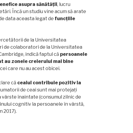
benefice asupra sănătății
, lucru
ări. Încă un studiu vine acum să arate
 de data aceasta legat de
funcțiile
ercetătorii de la Universitatea
ri de colaboratori de la Universitatea
 Cambridge, indică faptul că
persoanele
t au zonele creierului mai bine
 cei care nu au acest obicei.
clare că
ceaiul contribuie pozitiv la
sumatorii de ceai sunt mai protejați
a vârste înaintate (consumul zilnic de
nului cognitiv la persoanele în vârstă,
n 2017).