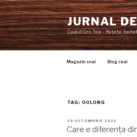
Sari
la
JURNAL DE
conținut
Ceai d'Oro Tea – Rețete, benefi
Magazin ceai
Blog ceai
TAG:
OOLONG
PUBLICAT
19 OCTOMBRIE 2021
PE
Care e diferența din