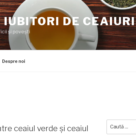
 IUBITORI DE CEAIURI
cii şi poveşti
Despre noi
Caută
tre ceaiul verde și ceaiul
după: