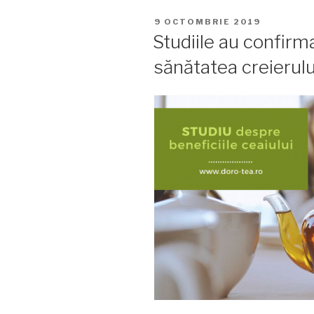
ceaiuri
PUBLICAT
9 OCTOMBRIE 2019
oolong”
PE
Studiile au confirm
sănătatea creierulu