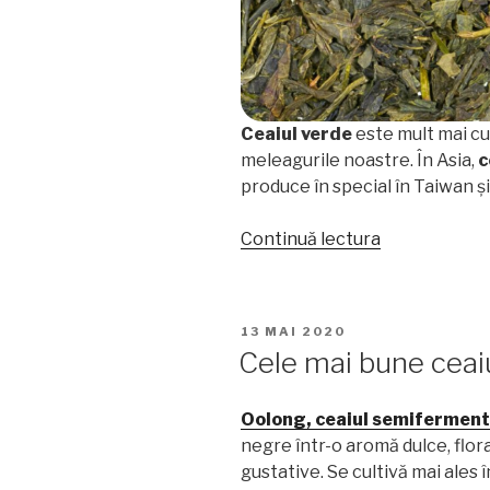
Ceaiul verde
este mult mai cu
meleagurile noastre. În Asia,
c
produce în special în Taiwan și
„Care
Continuă lectura
e
diferența
dintre
PUBLICAT
13 MAI 2020
ceaiul
PE
Cele mai bune ceai
verde
și
Oolong, ceaiul semifermen
ceaiul
negre într-o aromă dulce, flora
oolong?”
gustative. Se cultivă mai ales 