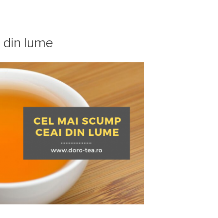
te
 din lume