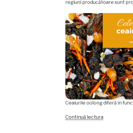
regiuni producătoare sunt pro
Ceaiurile oolong diferă în fun
„Cele
Continuă lectura
mai
bune