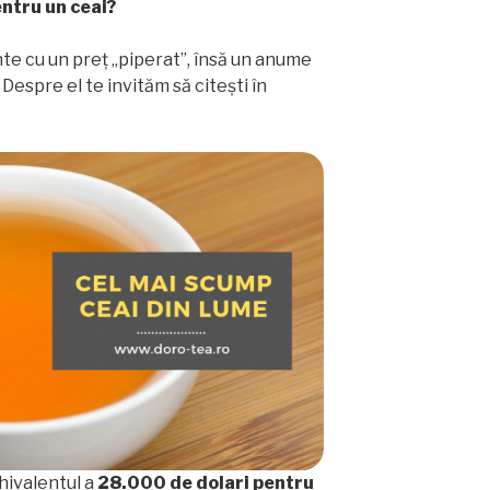
entru un ceai?
te cu un preț „piperat”, însă un anume
 Despre el te invităm să citești în
chivalentul a
28.000 de dolari pentru