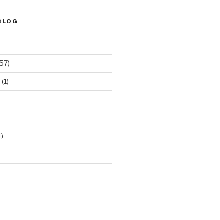
BLOG
57)
e
(1)
1)