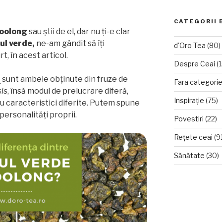
CATEGORII 
oolong
sau știi de el, dar nu ți-e clar
ul verde,
ne-am gândit să îți
d'Oro Tea
(80)
, în acest articol.
Despre Ceai
(1
g
sunt ambele obținute din fruze de
Fara categori
sis
, însă modul de prelucrare diferă,
Inspirație
(75)
au caracteristici diferite
.
Putem spune
personalități proprii.
Povestiri
(22)
Rețete ceai
(9
Sănătate
(30)