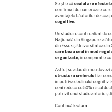
Se știe că
ceaiul are efecte 
confirmat de numeroase cercet
avantajele băutorilor de ceai,
cognitive.
Un
studiu recent
realizat de c
Națională din Singapore, alătu
din Essex și Universitatea din
care beau ceai în mod regula
organizate
, în comparație cu
Astfel, se aduc din nou dovezi 
structura creierului
, iar con
împotriva declinului cognitiv l
ceai reduce cu 50% riscul decli
potrivit
unui studiu
anterior, di
„Studiile
Continuă lectura
au