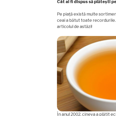
Cât ai fi dispus să plătești p
Pe piață există multe sortimen
ceai a bătut toate recordurile.
articolul de astăzi!
În anul 2002, cineva a plătit e