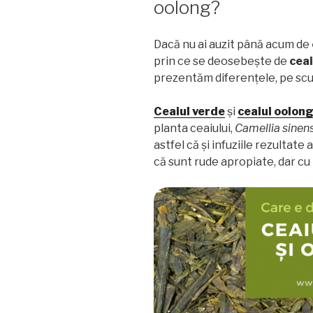
oolong?
Dacă nu ai auzit până acum de
prin ce se deosebește de
ceai
prezentăm diferențele, pe scurt
Ceaiul verde
și
ceaiul oolon
planta ceaiului,
Camellia
sinen
astfel că și infuziile rezultate 
că sunt rude apropiate, dar cu 