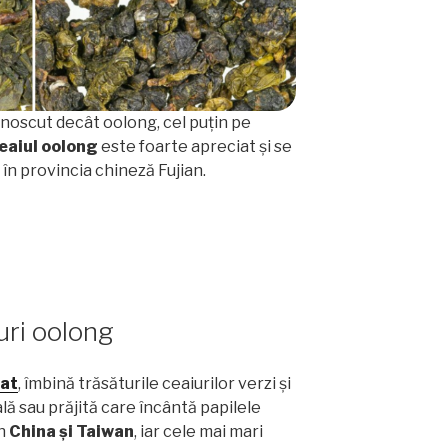
noscut decât oolong, cel puțin pe
eaiul oolong
este foarte apreciat și se
 în provincia chineză Fujian.
uri oolong
tat
, îmbină trăsăturile ceaiurilor verzi și
lă sau prăjită care încântă papilele
în
China și Taiwan
, iar cele mai mari