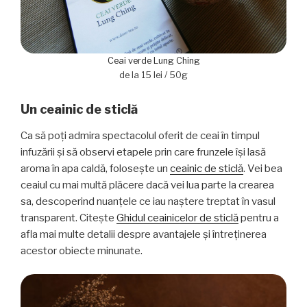
Ceai verde Lung Ching
de la 15 lei / 50g
Un ceainic de sticlă
Ca să poţi admira spectacolul oferit de ceai în timpul
infuzării şi să observi etapele prin care frunzele îşi lasă
aroma în apa caldă, foloseşte un
ceainic de sticlă
. Vei bea
ceaiul cu mai multă plăcere dacă vei lua parte la crearea
sa, descoperind nuanţele ce iau naştere treptat în vasul
transparent. Citeşte
Ghidul ceainicelor de sticlă
pentru a
afla mai multe detalii despre avantajele şi întreţinerea
acestor obiecte minunate.