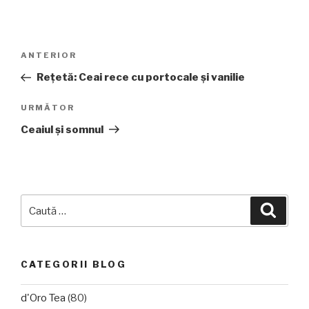
Navigare
Articolul
ANTERIOR
în
anterior
Reţetă: Ceai rece cu portocale şi vanilie
articole
Articolul
URMĂTOR
următor
Ceaiul şi somnul
Caută
Căuta
după:
CATEGORII BLOG
d'Oro Tea
(80)