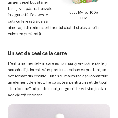
un aer vesel bucătăriei
tale şi vor păstra frunzele
Cutie MyTea 100g
în siguranţă. Foloseşte
14 lei
cutii cu fereastră ca să
nimereşti din prima sortimentul căutat şi alege-le în
culoarea preferată.
Un set de ceai ca la carte
Pentru momentele în care eşti singur şi vrei să te răsfeţi
sau când îţi doreşti să împarţi un ceai bun cu prietenii, un
set format din ceainic + una sau mai multe căni constituie
un element de efect. Fie că optezi pentru un set de tipul
„
Tea for one
” ori pentru unul „
de grup
”, te vei simţi ca la o
adevărată ceainărie.