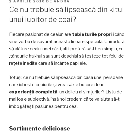
PUBLICAT
2 APRILIE 2016
DE
ANDRA
PE
Ce nu trebuie să lipsească din kitul
unui iubitor de ceai?
Fiecare pasionat de ceaiuri are
tabieturile proprii
când
vine vorba de savurat această licoare specială. Unii adoră
să alăture ceaiul unei cărţi, alţii preferă să-l bea simplu, cu
gândurile hai-hui sau sunt deschişi să testeze tot felul de
reţete inedite
care să încânte papilele.
Totuşi: ce nu trebuie să lipsească din casa unei persoane
care iubeşte ceaiurile şi vrea să se bucure de
o
experienţă completă
, un deliciu al simţurilor? Lista de
mai jos e subiectivă, însă noi credem că te va ajuta să-ţi
îmbogăţeşti pasiunea pentru ceai.
Sortimente delicioase