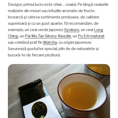
Desigur, primul lucru este chiar… ceaiul. Pe lângă ceaiurile
realizate din mixuri sau infuziile aromate de fructe,
încearcă şi câteva sortimente preţioase, de calitate
superioară şi cu un gust aparte. Îţi recomandăm, de
exemplu, un ceai verde japonez
Gyokuro
, un ceai
Lung
Ching
, un
Pai Mu Tan Silvery Needle
, un
Pu Erh maturat
sau celebrul praf fin
Matcha
, cu origini japoneze.
Savurează gustul lor special, plin de de naturaleţe şi
bucură-te de fiecare picătură.