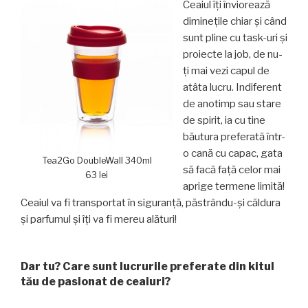
Ceaiul îţi înviorează
dimineţile chiar şi când
sunt pline cu task-uri şi
proiecte la job, de nu-
ţi mai vezi capul de
atâta lucru. Indiferent
de anotimp sau stare
de spirit, ia cu tine
băutura preferată într-
o cană cu capac, gata
Tea2Go DoubleWall 340ml
să facă faţă celor mai
63 lei
aprige termene limită!
Ceaiul va fi transportat în siguranţă, păstrându-şi căldura
şi parfumul și îți va fi mereu alături!
Dar tu? Care sunt lucrurile preferate din kitul
tău de pasionat de ceaiuri?