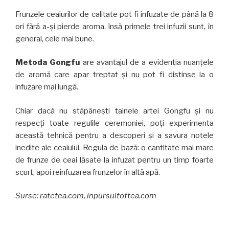
Frunzele ceaiurilor de calitate pot fi infuzate de până la 8
ori fără a-și pierde aroma, însă primele trei infuzii sunt, în
general, cele mai bune.
Metoda Gongfu
are avantajul de a evidenția nuanțele
de aromă care apar treptat și nu pot fi distinse la o
infuzare mai lungă.
Chiar dacă nu stăpânești tainele artei Gongfu și nu
respecți toate regulile ceremoniei, poți experimenta
această tehnică pentru a descoperi și a savura notele
inedite ale ceaiului. Regula de bază: o cantitate mai mare
de frunze de ceai lăsate la infuzat pentru un timp foarte
scurt, apoi reinfuzarea frunzelor în altă apă.
Surse: ratetea.com, inpursuitoftea.com