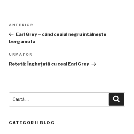
Navigare
Articolul
ANTERIOR
în
anterior
Earl Grey – când ceaiul negru întâlnește
articole
bergamota
Articolul
URMĂTOR
următor
Rețetă: Înghețată cu ceai Earl Grey
Caută
Căuta
după:
CATEGORII BLOG