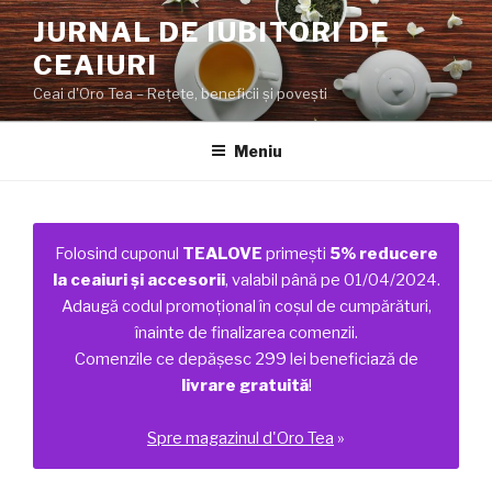
Sari
JURNAL DE IUBITORI DE
la
CEAIURI
conținut
Ceai d'Oro Tea – Rețete, beneficii şi poveşti
Meniu
Folosind cuponul
TEALOVE
primești
5% reducere
la ceaiuri și accesorii
, valabil până pe 01/04/2024.
Adaugă codul promoțional în coșul de cumpărături,
înainte de finalizarea comenzii.
Comenzile ce depășesc 299 lei beneficiază de
livrare gratuită
!
Spre magazinul d'Oro Tea
»