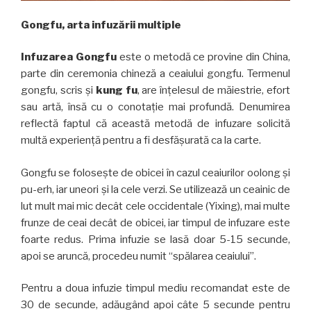
Gongfu, arta infuzării multiple
Infuzarea
Gongfu
este o metodă ce provine din China,
parte din ceremonia chineză a ceaiului gongfu. Termenul
gongfu, scris și
kung fu
, are înțelesul de măiestrie, efort
sau artă, însă cu o conotație mai profundă. Denumirea
reflectă faptul că această metodă de infuzare solicită
multă experiență pentru a fi desfășurată ca la carte.
Gongfu se folosește de obicei în cazul ceaiurilor oolong și
pu-erh, iar uneori și la cele verzi. Se utilizează un ceainic de
lut mult mai mic decât cele occidentale (Yixing), mai multe
frunze de ceai decât de obicei, iar timpul de infuzare este
foarte redus. Prima infuzie se lasă doar 5-15 secunde,
apoi se aruncă, procedeu numit “spălarea ceaiului”.
Pentru a doua infuzie timpul mediu recomandat este de
30 de secunde, adăugând apoi câte 5 secunde pentru