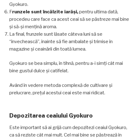
Gyokuro.
F
runzele sunt încălzite iarăși,
pentru ultima dată,
procedeu care face ca acest ceai să se păstreze mai bine
și să-și mențină aroma.
La final, frunzele sunt lăsate câteva luni să se
“învechească”, înainte să fie ambalate și trimise în
magazine și ceainării din toată lumea.
Gyokuro se bea simplu, în tihnă, pentru a-i simți cât mai
bine gustul dulce și catifelat.
Având în vedere metoda complexă de cultivare și
prelucrare, prețul acestui ceai este mai ridicat.
Depozitarea ceaiului Gyokuro
Este important să ai grijă cum depozitezi ceaiul Gyokuro,
ca să reziste cât mai mult. Cel mai bine se păstrează în