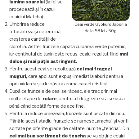
lumina soarelui
(la fel se
procedează și în cazul
ceaiului Matcha).
Umbrirea reduce
Ceai verde Gyokuro Japonia
de la 58 lei / 50g
fotosinteza și determină
creșterea cantității de
clorofilă. Astfel, frunzele capătă culoarea verde puternic,
iar conținutul de tanin este redus, ceaiul rezultat fiind
mai
dulce și mai puțin astringent.
Pentru acest ceai se recoltează
cei mai fragezi
muguri,
care apoi sunt expuși imediat la aburi pentru a
opri oxidarea și a le păstra aroma caracteristică.
După ce frunzele de ceai se răcesc, ele trec prin mai
multe etape de
rulare
, pentru a fi frăgezite și a se usca,
până când capătă forma de ace fine.
Pentru a reduce umezeala, frunzele sunt uscate din nou.
Până la acest stadiu, frunzele se numesc „aracha” și vor fi
sortate pe diferite grade de calitate, numite „tencha”. Din
cel mai bun sortiment de tencha
se va obține ceaiul