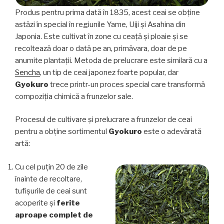
Produs pentru prima dată în 1835, acest ceai se obține
astăzi în special în regiunile Yame, Uiji și Asahina din
Japonia. Este cultivat în zone cu ceață și ploaie și se
recoltează doar o dată pe an, primăvara, doar de pe
anumite plantații. Metoda de prelucrare este similară cu a
Sencha
, un tip de ceai japonez foarte popular, dar
Gyokuro
trece printr-un proces special care transformă
compoziția chimică a frunzelor sale.
Procesul de cultivare și prelucrare a frunzelor de ceai
pentru a obține sortimentul
Gyokuro
este o adevărată
artă:
Cu cel puțin 20 de zile
înainte de recoltare,
tufișurile de ceai sunt
acoperite și
ferite
aproape complet de