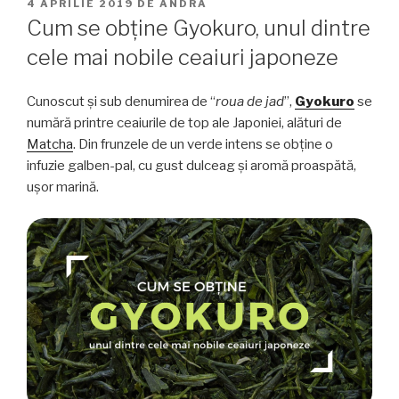
PUBLICAT
4 APRILIE 2019
DE
ANDRA
PE
Cum se obține Gyokuro, unul dintre
cele mai nobile ceaiuri japoneze
Cunoscut și sub denumirea de “
roua de jad
”,
Gyokuro
se
numără printre ceaiurile de top ale Japoniei, alături de
Matcha
. Din frunzele de un verde intens se obține o
infuzie galben-pal, cu gust dulceag și aromă proaspătă,
ușor marină.