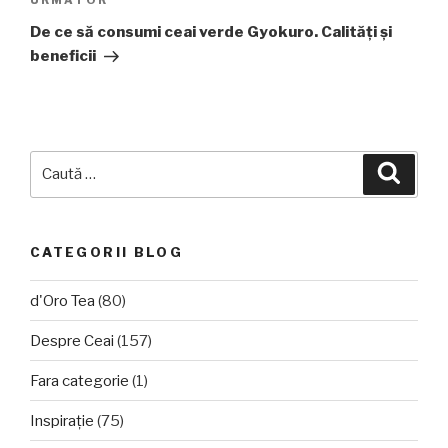
Articolul
URMĂTOR
următor
De ce să consumi ceai verde Gyokuro. Calități și
beneficii
Caută
Căuta
după:
CATEGORII BLOG
d'Oro Tea
(80)
Despre Ceai
(157)
Fara categorie
(1)
Inspirație
(75)