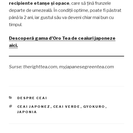
recipiente etanșe și opace
, care să țină frunzele
departe de umezeală. În condiții optime, poate fi păstrat
până la 2 ani, iar gustul său va deveni chiar mai bun cu
timpul.
Descoperă gama d’Oro Tea de ceaiuri japoneze
aici.
Surse: therighttea.com, myjapanesegreentea.com
CATEGORII
DESPRE CEAI
ETICHETE
CEAI JAPONEZ
,
CEAI VERDE
,
GYOKURO
,
JAPONIA