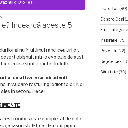
gazinul d'Oro Tea
»
d'Oro Tea
(80)
A
Despre Ceai
(1
le? Încearcă aceste 5
Fara categori
Inspirație
(75)
rilor și nu în ultimul rând, ceaiurilor.
Povestiri
(22)
desert obișnuit într-o explozie de gust,
Rețete ceai
(9
face cu ele sunt, practic, infinite.
Sănătate
(30)
iuri aromatizate cu mirodenii
ne în valoare restul ingredientelor. Noi
 ales în sezonul rece!
NDIMENTE
 acest rooibos este completat de cele
ară, anason stelat, cardamom, piper