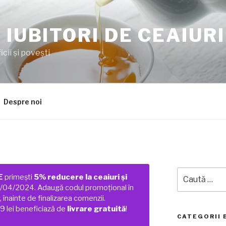
 IUBITORI DE CEAIURI
cii şi poveşti
Despre noi
Caută
E
primești
5% reducere la ceaiuri și
după:
01/04/2024. Adaugă codul promoțional în
 înainte de finalizarea comenzii.
 lei beneficiază de
livrare gratuită
!
CATEGORII 