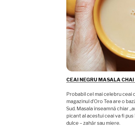
CEAI NEGRU MASALA CHAI 
Probabil cel mai celebru ceai 
magazinul d’Oro Tea are o bază
Sud. Masala înseamnă chiar „
picant al acestui ceai va fi pus
dulce – zahăr sau miere.