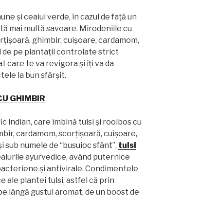
e și ceaiul verde, în cazul de față un
ă mai multă savoare. Mirodeniile cu
corțișoară, ghimbir, cuișoare, cardamom,
de pe plantații controlate strict
 care te va revigora și îți va da
tele la bun sfârșit.
CU GHIMBIR
c indian, care îmbină tulsi și rooibos cu
bir, cardamom, scorțișoară, cuișoare,
și sub numele de “busuioc sfânt”,
tulsi
ceaiurile ayurvedice, având puternice
bacteriene și antivirale. Condimentele
ale plantei tulsi, astfel că prin
 pe lângă gustul aromat, de un boost de