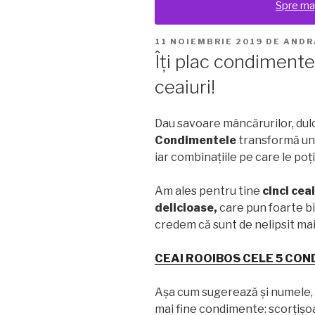
Spre ma
PUBLICAT
11 NOIEMBRIE 2019
DE
ANDR
PE
Îți plac condimente
ceaiuri!
Dau savoare mâncărurilor, dulciu
Condimentele
transformă un 
iar combinațiile pe care le poți 
Am ales pentru tine
cinci cea
delicioase,
care pun foarte bi
credem că sunt de nelipsit mai
CEAI ROOIBOS CELE 5 CO
Așa cum sugerează și numele,
mai fine condimente: scorțișo