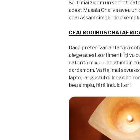
Să-ți mai zicem un secret: dat
acest Masala Chai va avea un c
ceai Assam simplu, de exemplu
CEAI ROOIBOS CHAI AFRI
Dacă preferi varianta fără cofe
alege acest sortiment! Îți va c
datorită mixului de ghimbir, cu
cardamom. Va fi și mai savuros
lapte, iar gustul dulceag de ro
bea simplu, fără îndulcitori.