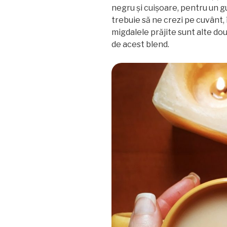
negru și cuișoare, pentru un g
trebuie să ne crezi pe cuvânt, 
migdalele prăjite sunt alte do
de acest blend.