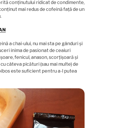
orită conținutului ridicat de condimente,
onținut mai redus de cofeină față de un
.
CAN
ină a chai-ului, nu mai sta pe gânduri și
uceri inima de pasionat de ceaiuri
ișoare, fenicul, anason, scorțișoară și
 cu câteva picături (sau mai multe) de
oibos este suficient pentru a-l putea