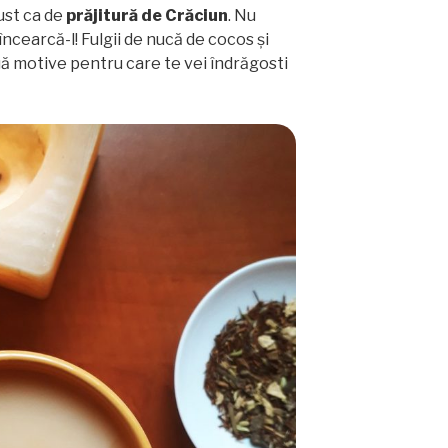
ust ca de
prăjitură de Crăciun
. Nu
încearcă-l! Fulgii de nucă de cocos și
uă motive pentru care te vei îndrăgosti