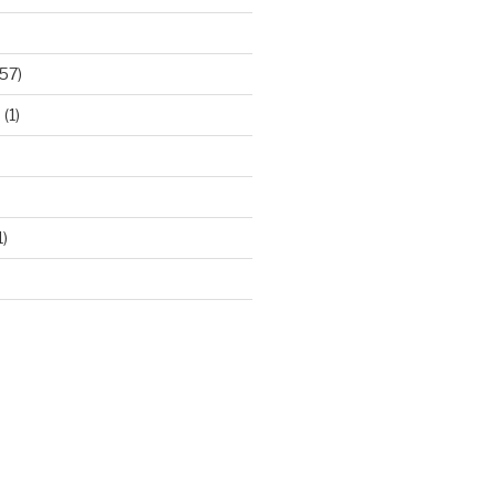
57)
e
(1)
1)