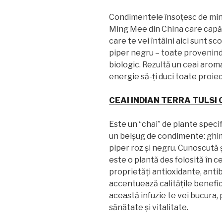
Condimentele însoțesc de minun
Ming Mee din China care capăt
care te vei întâlni aici sunt s
piper negru – toate provenind 
biologic. Rezultă un ceai aromat
energie să-ți duci toate proiec
CEAI INDIAN TERRA TULSI 
Este un “chai” de plante specifi
un belșug de condimente: ghim
piper roz și negru. Cunoscută 
este o plantă des folosită în 
proprietăți antioxidante, anti
accentuează calitățile benefice 
această infuzie te vei bucura,
sănătate și vitalitate.