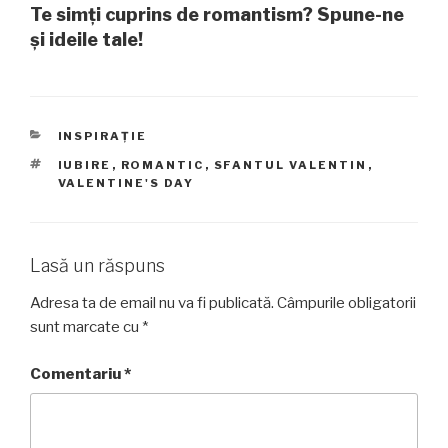
Te simți cuprins de romantism? Spune-ne
și ideile tale!
CATEGORII
INSPIRAȚIE
ETICHETE
IUBIRE
,
ROMANTIC
,
SFANTUL VALENTIN
,
VALENTINE'S DAY
Lasă un răspuns
Adresa ta de email nu va fi publicată.
Câmpurile obligatorii
sunt marcate cu
*
Comentariu
*