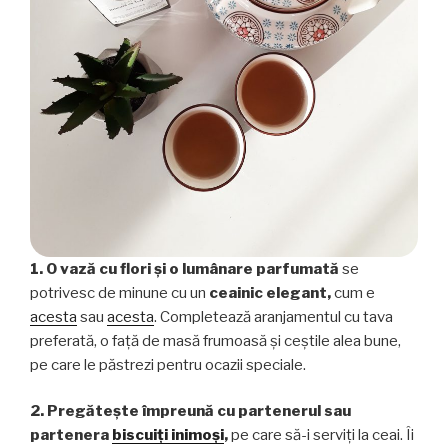
1. O vază cu flori și o lumânare parfumată
se
potrivesc de minune cu un
ceainic elegant,
cum e
acesta
sau
acesta
. Completează aranjamentul cu tava
preferată, o față de masă frumoasă și ceștile alea bune,
pe care le păstrezi pentru ocazii speciale.
2. Pregătește împreună cu partenerul sau
partenera
biscuiți inimoși
,
pe care să-i serviți la ceai. Îi