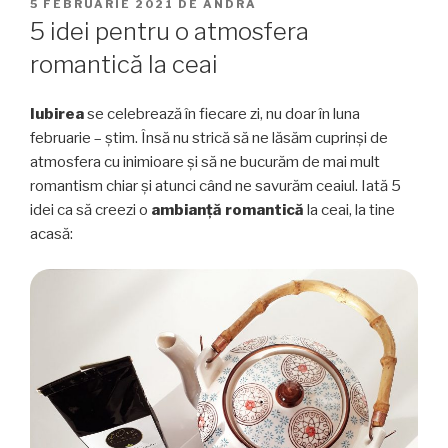
PUBLICAT
5 FEBRUARIE 2021
DE
ANDRA
PE
5 idei pentru o atmosfera
romantică la ceai
Iubirea
se celebrează în fiecare zi, nu doar în luna
februarie – știm. Însă nu strică să ne lăsăm cuprinși de
atmosfera cu inimioare și să ne bucurăm de mai mult
romantism chiar și atunci când ne savurăm ceaiul. Iată 5
idei ca să creezi o
ambianță romantică
la ceai, la tine
acasă: