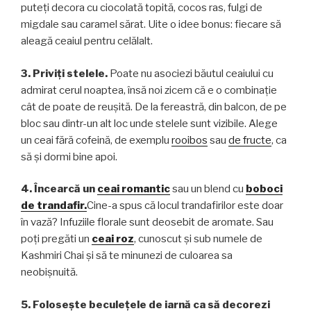
puteți decora cu ciocolată topită, cocos ras, fulgi de
migdale sau caramel sărat. Uite o idee bonus: fiecare să
aleagă ceaiul pentru celălalt.
3. Priviți stelele.
Poate nu asociezi băutul ceaiului cu
admirat cerul noaptea, însă noi zicem că e o combinație
cât de poate de reușită. De la fereastră, din balcon, de pe
bloc sau dintr-un alt loc unde stelele sunt vizibile. Alege
un ceai fără cofeină, de exemplu
rooibos
sau
de fructe
, ca
să și dormi bine apoi.
4. Încearcă un
ceai romantic
sau un blend cu
boboci
de trandafir.
Cine-a spus că locul trandafirilor este doar
în vază? Infuziile florale sunt deosebit de aromate. Sau
poți pregăti un
ceai roz
, cunoscut și sub numele de
Kashmiri Chai și să te minunezi de culoarea sa
neobișnuită.
5. Folosește beculețele de iarnă ca să decorezi