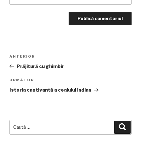
Navigare
Articolul
ANTERIOR
în
anterior
Prăjitură cu ghimbir
articole
Articolul
URMĂTOR
următor
Istoria captivantă a ceaiului indian
Caută
Căuta
după: