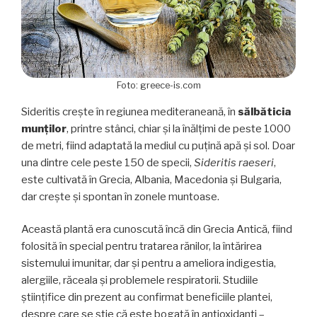
Foto: greece-is.com
Sideritis crește în regiunea mediteraneană, în
sălbăticia
munților
, printre stânci, chiar și la înălțimi de peste 1000
de metri, fiind adaptată la mediul cu puțină apă și sol. Doar
una dintre cele peste 150 de specii,
Sideritis raeseri
,
este cultivată în Grecia, Albania, Macedonia și Bulgaria,
dar crește și spontan în zonele muntoase.
Această plantă era cunoscută încă din Grecia Antică, fiind
folosită în special pentru tratarea rănilor, la întărirea
sistemului imunitar, dar și pentru a ameliora indigestia,
alergiile, răceala și problemele respiratorii. Studiile
științifice din prezent au confirmat beneficiile plantei,
despre care se știe că este bogată în antioxidanți –