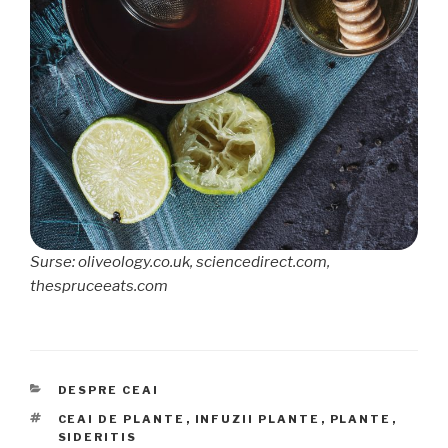
Surse: oliveology.co.uk, sciencedirect.com,
thespruceeats.com
CATEGORII
DESPRE CEAI
ETICHETE
CEAI DE PLANTE
,
INFUZII PLANTE
,
PLANTE
,
SIDERITIS