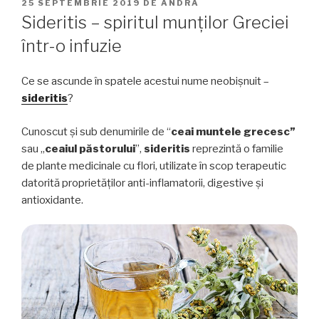
PUBLICAT
25 SEPTEMBRIE 2019
DE
ANDRA
PE
Sideritis – spiritul munților Greciei
într-o infuzie
Ce se ascunde în spatele acestui nume neobișnuit –
sideritis
?
Cunoscut și sub denumirile de “
ceai
muntele grecesc”
sau „
ceaiul păstorului
”,
sideritis
reprezintă o familie
de plante medicinale cu flori, utilizate în scop terapeutic
datorită proprietăților anti-inflamatorii, digestive și
antioxidante.