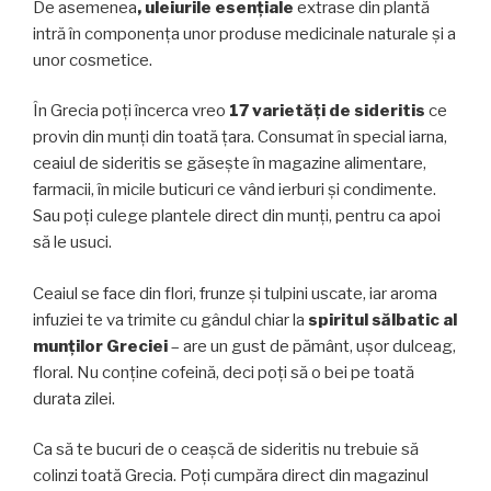
De asemenea
, uleiurile esențiale
extrase din plantă
intră în componența unor produse medicinale naturale și a
unor cosmetice.
În Grecia poți încerca vreo
17 varietăți de sideritis
ce
provin din munți din toată țara. Consumat în special iarna,
ceaiul de sideritis se găsește în magazine alimentare,
farmacii, în micile buticuri ce vând ierburi și condimente.
Sau poți culege plantele direct din munți, pentru ca apoi
să le usuci.
Ceaiul se face din flori, frunze și tulpini uscate, iar aroma
infuziei te va trimite cu gândul chiar la
spiritul sălbatic al
munților Greciei
– are un gust de pământ, ușor dulceag,
floral. Nu conține cofeină, deci poți să o bei pe toată
durata zilei.
Ca să te bucuri de o ceașcă de sideritis nu trebuie să
colinzi toată Grecia. Poți cumpăra direct din magazinul