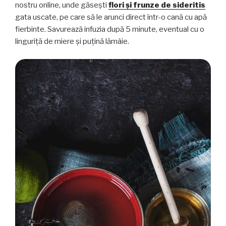
nostru online, unde găsești
flori și frunze de sideritis
gata uscate, pe care să le arunci direct într-o cană cu apă
fierbinte. Savurează infuzia după 5 minute, eventual cu o
linguriță de miere și puțină lămâie.