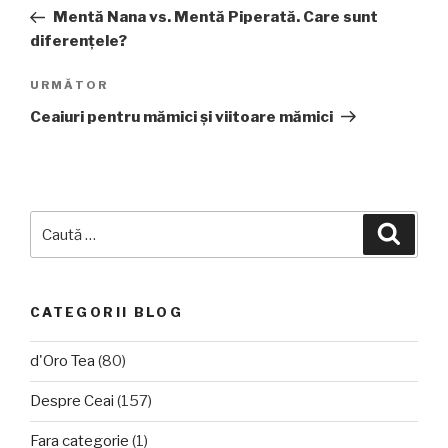
în
anterior
Mentă Nana vs. Mentă Piperată. Care sunt
articole
diferențele?
Articolul
URMĂTOR
următor
Ceaiuri pentru mămici și viitoare mămici
Caută
Căuta
după:
CATEGORII BLOG
d'Oro Tea
(80)
Despre Ceai
(157)
Fara categorie
(1)