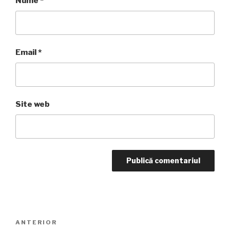
Nume
*
Email
*
Site web
Navigare
Articolul
ANTERIOR