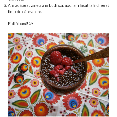
Am adăugat zmeura în budincă, apoi am lăsat la închegat
timp de câteva ore.
Poftă bună! 🙂