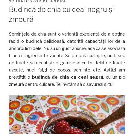
PUBLICAT
27 IUNIE 2017
DE
ANDRA
PE
Budincă de chia cu ceai negru și
zmeură
Semințele de chia sunt o variantă excelentă de a obține
rapid o budincă delicioasă, datorită capacității lor de a
absorbi lichidele. Nu au un gust anume, așa că se asociază
bine cu ingrediente variate. Se prepară cu lapte, iaurt, suc
de fructe sau ceai și se garnisesc cu tot felul de fructe
uscate, nuci, fulgi de cocos, semințe etc. Astăzi am
pregătit o
budincă de chia cu ceai negru
, cu un pic
zmeură pentru culoare. Te invităm să o savurezi și tu!