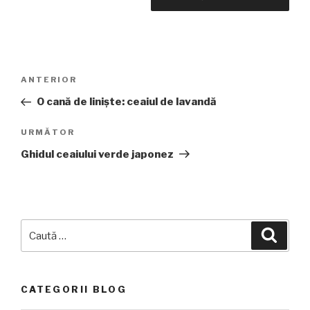
Navigare
Articolul
ANTERIOR
în
anterior
O cană de liniște: ceaiul de lavandă
articole
Articolul
URMĂTOR
următor
Ghidul ceaiului verde japonez
Caută
Căuta
după:
CATEGORII BLOG