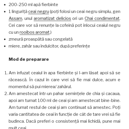
200-250 ml apă fierbinte
1 linguriță
ceai negru
(poți folosi un ceai negru simplu, gen
Assam
, unul
aromatizat delicios
ori un
Chai condimentat
.
Cei care vor să renunțe la cofeină pot înlocui ceaiul negru
cu un
rooibos aromat
.)
zmeură proaspătă sau congelată
miere, zahăr sau îndulcitor, după preferințe
Mod de preparare
Am infuzat ceaiul în apa fierbinte și l-am lăsat apoi să se
răcească. În cazul în care vrei să fie mai dulce, acum e
momentul să pui mierea/ zahărul.
Am amestecat într-un pahar semințele de chia și cacaua,
apoi am turnat 100 ml de ceai și am amestecat bine-bine.
Am turnat restul de ceai și am continuat să amestec. Poți
varia cantitatea de ceai în funcție de cât de tare vrei să fie
budinca. Dacă preferi o consistență mai lichidă, pune mai
mult ceai.