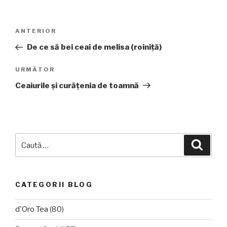
Navigare
Articolul
ANTERIOR
în
anterior
De ce să bei ceai de melisa (roiniță)
articole
Articolul
URMĂTOR
următor
Ceaiurile și curățenia de toamnă
Caută
Căuta
după:
CATEGORII BLOG
d'Oro Tea
(80)