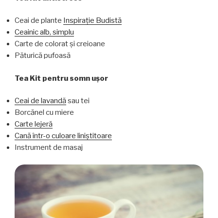
Ceai de plante
Inspirație Budistă
Ceainic alb, simplu
Carte de colorat și creioane
Păturică pufoasă
Tea Kit pentru somn ușor
Ceai de lavandă
sau tei
Borcănel cu miere
Carte lejeră
Cană într-o culoare liniștitoare
Instrument de masaj