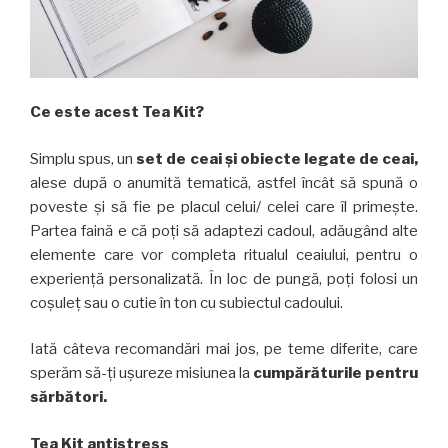
Ce este acest Tea Kit?
Simplu spus, un
set de ceai și obiecte legate de ceai,
alese după o anumită tematică, astfel încât să spună o
poveste și să fie pe placul celui/ celei care îl primește.
Partea faină e că poți să adaptezi cadoul, adăugând alte
elemente care vor completa ritualul ceaiului, pentru o
experiență personalizată. În loc de pungă, poți folosi un
coșuleț sau o cutie în ton cu subiectul cadoului.
Iată câteva recomandări mai jos, pe teme diferite, care
sperăm să-ți ușureze misiunea la
cumpărăturile pentru
sărbători.
Tea Kit antistress