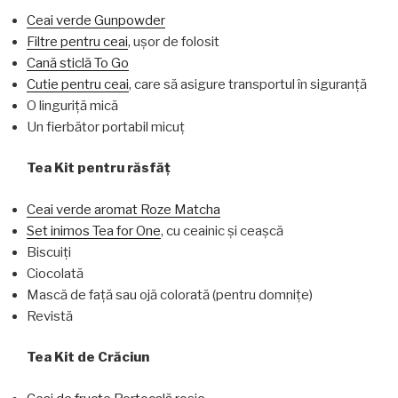
Ceai verde Gunpowder
Filtre pentru ceai
, ușor de folosit
Cană sticlă To Go
Cutie pentru ceai
, care să asigure transportul în siguranță
O linguriță mică
Un fierbător portabil micuț
Tea Kit pentru răsfăț
Ceai verde aromat Roze Matcha
Set inimos Tea for One
, cu ceainic și ceașcă
Biscuiți
Ciocolată
Mască de față sau ojă colorată (pentru domnițe)
Revistă
Tea Kit de Crăciun