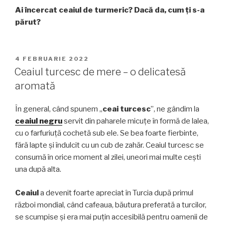
Ai încercat ceaiul de turmeric? Dacă da, cum ți s-a
părut?
PUBLICAT
4 FEBRUARIE 2022
PE
Ceaiul turcesc de mere – o delicatesă
aromată
În general, când spunem „
ceai turcesc
”, ne gândim la
ceaiul negru
servit din paharele micuțe în formă de lalea,
cu o farfuriuță cochetă sub ele. Se bea foarte fierbinte,
fără lapte și îndulcit cu un cub de zahăr. Ceaiul turcesc se
consumă în orice moment al zilei, uneori mai multe cești
una după alta.
Ceaiul
a devenit foarte apreciat în Turcia după primul
război mondial, când cafeaua, băutura preferată a turcilor,
se scumpise și era mai puțin accesibilă pentru oamenii de