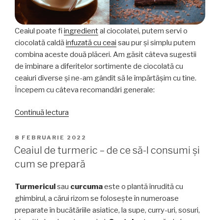
Ceaiul poate fi
ingredient
al ciocolatei, putem servi o
ciocolată caldă
infuzată cu ceai
sau pur și simplu putem
combina aceste două plăceri. Am găsit câteva sugestii
de îmbinare a diferitelor sortimente de ciocolată cu
ceaiuri diverse și ne-am gândit să le împărtășim cu tine.
Începem cu câteva recomandări generale:
„Cum
Continuă lectura
să
combini
PUBLICAT
8 FEBRUARIE 2022
PE
ceaiul
Ceaiul de turmeric – de ce să-l consumi și
și
cum se prepară
ciocolata”
Turmericul
sau
curcuma
este o plantă înrudită cu
ghimbirul, a cărui rizom se folosește în numeroase
preparate în bucătăriile asiatice, la supe, curry-uri, sosuri,