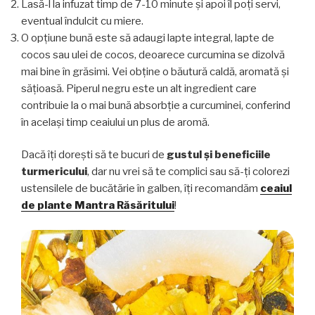
Lasă-l la infuzat timp de 7-10 minute și apoi îl poți servi,
eventual îndulcit cu miere.
O opțiune bună este să adaugi lapte integral, lapte de
cocos sau ulei de cocos, deoarece curcumina se dizolvă
mai bine în grăsimi. Vei obține o băutură caldă, aromată și
sățioasă. Piperul negru este un alt ingredient care
contribuie la o mai bună absorbție a curcuminei, conferind
în același timp ceaiului un plus de aromă.
Dacă îți dorești să te bucuri de
gustul și beneficiile
turmericului
, dar nu vrei să te complici sau să-ți colorezi
ustensilele de bucătărie în galben, îți recomandăm
ceaiul
de plante Mantra Răsăritului
!