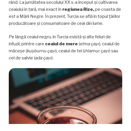
rând. La jumătatea secolului XX s-a început și cultivarea
ceaiului în țară, mai exact în
regiunea Rize,
pe coasta de
est a Mării Negre. În prezent, Turcia se află în topul țărilor
producătoare și consumatoare de ceai din lume.
Pe lângă ceaiul negru, în Turcia există și alte feluri de
infuzii, printre care
ceaiul de mere
(
elma çayı
), ceaiul de
măceșe (
kuşburnu çayı
), ceaiul de tei (
ıhlamur çayı
) sau
cel de salvie (
ada çayı
).