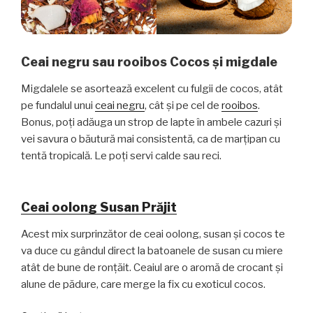
Ceai negru sau rooibos Cocos și migdale
Migdalele se asortează excelent cu fulgii de cocos, atât
pe fundalul unui
ceai negru
, cât și pe cel de
rooibos
.
Bonus, poți adăuga un strop de lapte în ambele cazuri și
vei savura o băutură mai consistentă, ca de marțipan cu
tentă tropicală. Le poți servi calde sau reci.
Ceai oolong Susan Prăjit
Acest mix surprinzător de ceai oolong, susan și cocos te
va duce cu gândul direct la batoanele de susan cu miere
atât de bune de ronțăit. Ceaiul are o aromă de crocant și
alune de pădure, care merge la fix cu exoticul cocos.