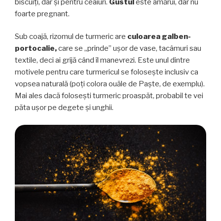
biscuiți, dar și pentru ceaiuri.
Gustul
este amărui, dar nu
foarte pregnant.
Sub coajă, rizomul de turmeric are
culoarea galben-
portocalie,
care se „prinde” ușor de vase, tacâmuri sau
textile, deci ai grijă când îl manevrezi. Este unul dintre
motivele pentru care turmericul se folosește inclusiv ca
vopsea naturală (poți colora ouăle de Paște, de exemplu).
Mai ales dacă folosești turmeric proaspăt, probabil te vei
păta ușor pe degete și unghii.