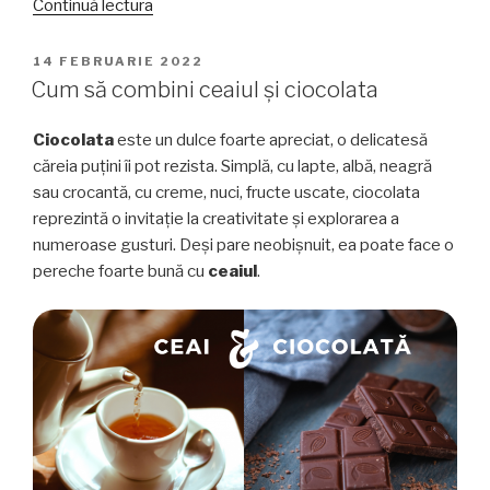
„Cele
Continuă lectura
mai
bune
PUBLICAT
14 FEBRUARIE 2022
PE
ceaiuri
Cum să combini ceaiul și ciocolata
cu
cocos”
Ciocolata
este un dulce foarte apreciat, o delicatesă
căreia puțini îi pot rezista. Simplă, cu lapte, albă, neagră
sau crocantă, cu creme, nuci, fructe uscate, ciocolata
reprezintă o invitație la creativitate și explorarea a
numeroase gusturi. Deși pare neobișnuit, ea poate face o
pereche foarte bună cu
ceaiul
.