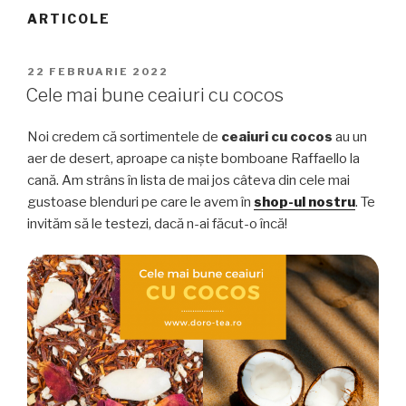
ARTICOLE
PUBLICAT
22 FEBRUARIE 2022
PE
Cele mai bune ceaiuri cu cocos
Noi credem că sortimentele de
ceaiuri cu cocos
au un
aer de desert, aproape ca niște bomboane Raffaello la
cană. Am strâns în lista de mai jos câteva din cele mai
gustoase blenduri pe care le avem în
shop-ul nostru
. Te
invităm să le testezi, dacă n-ai făcut-o încă!