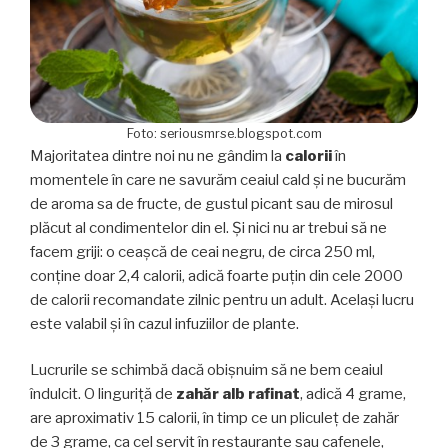
Foto: seriousmrse.blogspot.com
Majoritatea dintre noi nu ne gândim la
calorii
în
momentele în care ne savurăm ceaiul cald şi ne bucurăm
de aroma sa de fructe, de gustul picant sau de mirosul
plăcut al condimentelor din el. Şi nici nu ar trebui să ne
facem griji: o ceaşcă de ceai negru, de circa 250 ml,
conţine doar 2,4 calorii, adică foarte puţin din cele 2000
de calorii recomandate zilnic pentru un adult. Acelaşi lucru
este valabil şi în cazul infuziilor de plante.
Lucrurile se schimbă dacă obişnuim să ne bem ceaiul
îndulcit. O linguriţă de
zahăr alb rafinat
, adică 4 grame,
are aproximativ 15 calorii, în timp ce un pliculeţ de zahăr
de 3 grame, ca cel servit în restaurante sau cafenele,