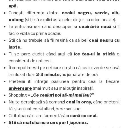
apă.
Cunoști diferența dintre
ceaiul negru, verde, alb,
oolong
(și ții să explici asta celor din jur, cu orice ocazie).
Te entuziasmezi când descoperi
o ceainărie nouă
și îi
faci o vizită cu prima ocazie.
Știi că nu trebuie să fii regină ca să bei
ceai negru cu
lapte.
Ți se pare ciudat când auzi că
ice tea
-ul la sticlă
e
considerat de unii ceai…
Îi compătimești pe cei care nu știu că ceaiul verde se lasă
la infuzat doar
2-3 minute,
nu jumătate de oră.
Prietenii îți întrețin pasiunea pentru ceai la fiecare
aniversare
(mai mult sau mai puțin inspirați).
Shopping =
„Ce ceaiuri noi să-mi mai iau?”
Nu te deranjează să comanzi
ceai în oraș,
când prietenii
tăi și-au luat cocktail-uri, bere sau suc.
Cititul parcă n-are farmec fără
o cană cu ceai.
Știi că matcha nu e un sport japonez.