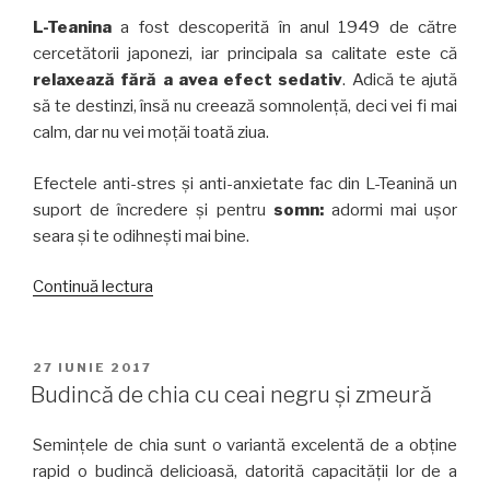
L-Teanina
a fost descoperită în anul 1949 de către
cercetătorii japonezi, iar principala sa calitate este că
relaxează fără a avea efect sedativ
. Adică te ajută
să te destinzi, însă nu creează somnolență, deci vei fi mai
calm, dar nu vei moțăi toată ziua.
Efectele anti-stres și anti-anxietate fac din L-Teanină un
suport de încredere și pentru
somn:
adormi mai ușor
seara și te odihnești mai bine.
„Secretul
Continuă lectura
relaxării
din
ceașca
PUBLICAT
27 IUNIE 2017
PE
de
Budincă de chia cu ceai negru și zmeură
ceai”
Semințele de chia sunt o variantă excelentă de a obține
rapid o budincă delicioasă, datorită capacității lor de a