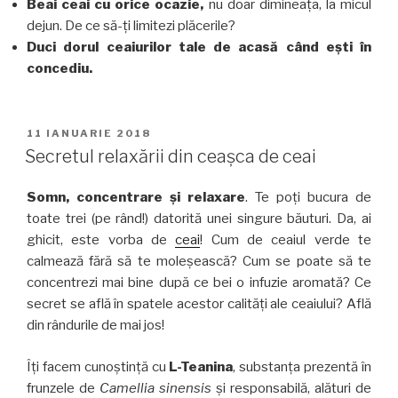
Beai ceai cu orice ocazie,
nu doar dimineața, la micul
dejun. De ce să-ți limitezi plăcerile?
Duci dorul ceaiurilor tale de acasă când ești în
concediu.
PUBLICAT
11 IANUARIE 2018
PE
Secretul relaxării din ceașca de ceai
Somn, concentrare și relaxare
. Te poți bucura de
toate trei (pe rând!) datorită unei singure băuturi. Da, ai
ghicit, este vorba de
ceai
! Cum de ceaiul verde te
calmează fără să te moleșească? Cum se poate să te
concentrezi mai bine după ce bei o infuzie aromată? Ce
secret se află în spatele acestor calități ale ceaiului? Află
din rândurile de mai jos!
Îți facem cunoștință cu
L-Teanina
, substanța prezentă în
frunzele de
Camellia sinensis
și responsabilă, alături de