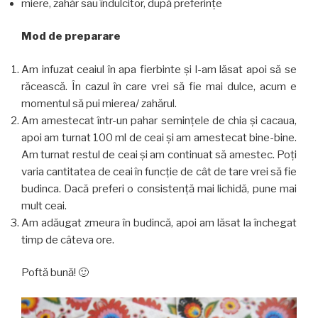
miere, zahăr sau îndulcitor, după preferințe
Mod de preparare
Am infuzat ceaiul în apa fierbinte și l-am lăsat apoi să se
răcească. În cazul în care vrei să fie mai dulce, acum e
momentul să pui mierea/ zahărul.
Am amestecat într-un pahar semințele de chia și cacaua,
apoi am turnat 100 ml de ceai și am amestecat bine-bine.
Am turnat restul de ceai și am continuat să amestec. Poți
varia cantitatea de ceai în funcție de cât de tare vrei să fie
budinca. Dacă preferi o consistență mai lichidă, pune mai
mult ceai.
Am adăugat zmeura în budincă, apoi am lăsat la închegat
timp de câteva ore.
Poftă bună! 🙂