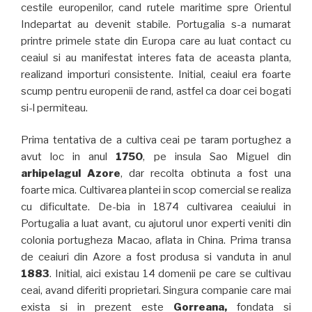
cestile europenilor, cand rutele maritime spre Orientul
Indepartat au devenit stabile. Portugalia s-a numarat
printre primele state din Europa care au luat contact cu
ceaiul si au manifestat interes fata de aceasta planta,
realizand importuri consistente. Initial, ceaiul era foarte
scump pentru europenii de rand, astfel ca doar cei bogati
si-l permiteau.
Prima tentativa de a cultiva ceai pe taram portughez a
avut loc in anul
1750
, pe insula Sao Miguel din
arhipelagul Azore
, dar recolta obtinuta a fost una
foarte mica. Cultivarea plantei in scop comercial se realiza
cu dificultate. De-bia in 1874 cultivarea ceaiului in
Portugalia a luat avant, cu ajutorul unor experti veniti din
colonia portugheza Macao, aflata in China. Prima transa
de ceaiuri din Azore a fost produsa si vanduta in anul
1883
. Initial, aici existau 14 domenii pe care se cultivau
ceai, avand diferiti proprietari. Singura companie care mai
exista si in prezent este
Gorreana,
fondata si