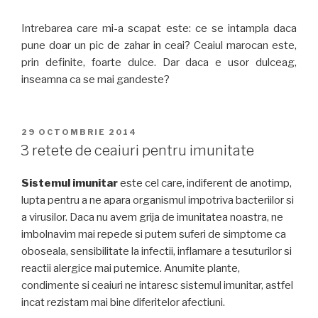
Intrebarea care mi-a scapat este: ce se intampla daca
pune doar un pic de zahar in ceai? Ceaiul marocan este,
prin definite, foarte dulce. Dar daca e usor dulceag,
inseamna ca se mai gandeste?
PUBLICAT
29 OCTOMBRIE 2014
PE
3 retete de ceaiuri pentru imunitate
Sistemul imunitar
este cel care, indiferent de anotimp,
lupta pentru a ne apara organismul impotriva bacteriilor si
a virusilor. Daca nu avem grija de imunitatea noastra, ne
imbolnavim mai repede si putem suferi de simptome ca
oboseala, sensibilitate la infectii, inflamare a tesuturilor si
reactii alergice mai puternice. Anumite plante,
condimente si ceaiuri ne intaresc sistemul imunitar, astfel
incat rezistam mai bine diferitelor afectiuni.