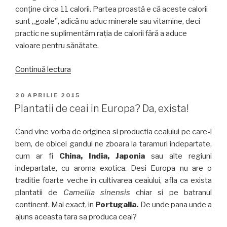
conţine circa 11 calorii. Partea proastă e că aceste calorii
sunt „goale”, adică nu aduc minerale sau vitamine, deci
practic ne suplimentăm raţia de calorii fără a aduce
valoare pentru sănătate.
„Ceaiul
Continuă lectura
şi
caloriile”
PUBLICAT
20 APRILIE 2015
PE
Plantatii de ceai in Europa? Da, exista!
Cand vine vorba de originea si productia ceaiului pe care-l
bem, de obicei gandul ne zboara la taramuri indepartate,
cum ar fi
China, India, Japonia
sau alte regiuni
indepartate, cu aroma exotica. Desi Europa nu are o
traditie foarte veche in cultivarea ceaiului, afla ca exista
plantatii de
Camellia sinensis
chiar si pe batranul
continent. Mai exact, in
Portugalia.
De unde pana unde a
ajuns aceasta tara sa produca ceai?