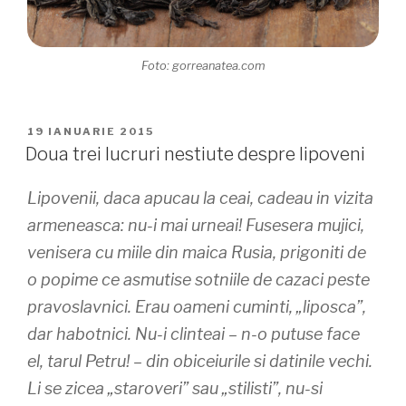
Foto: gorreanatea.com
PUBLICAT
19 IANUARIE 2015
PE
Doua trei lucruri nestiute despre lipoveni
Lipovenii, daca apucau la ceai, cadeau in vizita
armeneasca: nu-i mai urneai! Fusesera mujici,
venisera cu miile din maica Rusia, prigoniti de
o popime ce asmutise sotniile de cazaci peste
pravoslavnici. Erau oameni cuminti, „liposca”,
dar habotnici. Nu-i clinteai – n-o putuse face
el, tarul Petru! – din obiceiurile si datinile vechi.
Li se zicea „staroveri” sau „stilisti”, nu-si