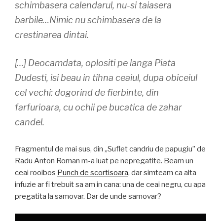
schimbasera calendarul, nu-si taiasera
barbile…Nimic nu schimbasera de la
crestinarea dintai.
[…] Deocamdata, oplositi pe langa Piata
Dudesti, isi beau in tihna ceaiul, dupa obiceiul
cel vechi: dogorind de fierbinte, din
farfurioara, cu ochii pe bucatica de zahar
candel.
Fragmentul de mai sus, din „Suflet candriu de papugiu” de
Radu Anton Roman m-a luat pe nepregatite. Beam un
ceai rooibos
Punch de scortisoara
, dar simteam ca alta
infuzie ar fi trebuit sa am in cana: una de ceai negru, cu apa
pregatita la samovar. Dar de unde samovar?