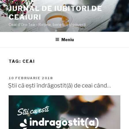
Sari
JURNAL DE IUBITORI DE
la
CEAIURI
conținut
Ceai d'Oro Tea – Rețete, beneficii şi poveşti
Meniu
TAG:
CEAI
PUBLICAT
10 FEBRUARIE 2018
PE
Știi că ești îndrăgostit(ă) de ceai când…