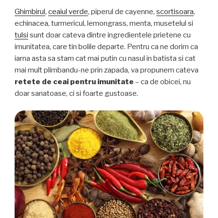
Ghimbirul
,
ceaiul verde
, piperul de cayenne,
scortisoara
,
echinacea, turmericul, lemongrass, menta, musetelul si
tulsi
sunt doar cateva dintre ingredientele prietene cu
imunitatea, care tin bolile departe. Pentru ca ne dorim ca
iarna asta sa stam cat mai putin cu nasul in batista si cat
mai mult plimbandu-ne prin zapada, va propunem cateva
retete de ceai pentru imunitate
– ca de obicei, nu
doar sanatoase, ci si foarte gustoase.