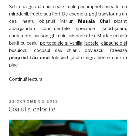
Schimbă gustul unui ceai simplu prin împrietenirea lui cu
mirodenii, fructe sau flori. De exemplu, poți transforma un
ceai negru obișnuit într-un
Masala Chai
picant
adăugându-i condimentele specifice (scorțișoară,
cardamom, anason, ghimbir, cuișoare etc.). Mai fac echipă
bună cu ceaiul
portocalele și vanilia
,
laptele
,
căpșunele și
busuiocul
,
cocosul
sau chiar…
dovleacul
. Creează
propriul tău ceai
folosind și alte ingrediente care îți
plac!
„Reinventează-
Continuă lectura
ți
ceaiul!”
PUBLICAT
22 OCTOMBRIE 2015
PE
Ceaiul şi caloriile