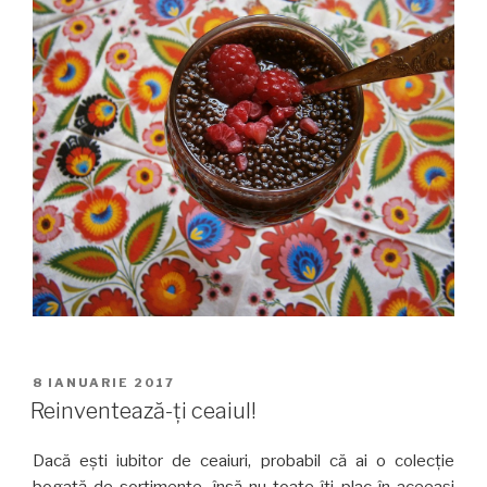
PUBLICAT
8 IANUARIE 2017
PE
Reinventează-ți ceaiul!
Dacă ești iubitor de ceaiuri, probabil că ai o colecție
bogată de sortimente, însă nu toate îți plac în aceeași