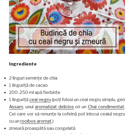
Ingrediente
2 linguri semințe de chia
1 linguriță de cacao
200-250 ml apă fierbinte
1 linguriță
ceai negru
(poți folosi un ceai negru simplu, gen
Assam
, unul
aromatizat delicios
ori un
Chai condimentat
.
Cei care vor să renunțe la cofeină pot înlocui ceaiul negru
cu un
rooibos aromat
.)
zmeură proaspătă sau congelată