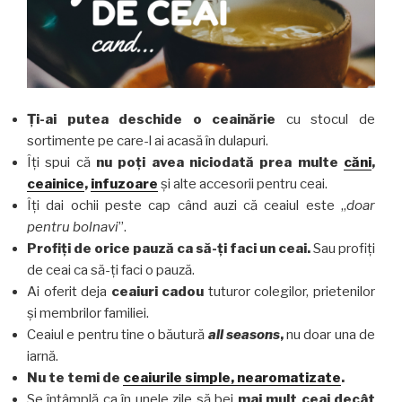
Ți-ai putea deschide o ceainărie
cu stocul de
sortimente pe care-l ai acasă în dulapuri.
Îți spui că
nu poți avea niciodată prea multe
căni
,
ceainice
,
infuzoare
și alte accesorii pentru ceai.
Îți dai ochii peste cap când auzi că ceaiul este „
doar
pentru bolnavi
”.
Profiți de orice pauză ca să-ți faci un ceai.
Sau profiți
de ceai ca să-ți faci o pauză.
Ai oferit deja
ceaiuri cadou
tuturor colegilor, prietenilor
și membrilor familiei.
Ceaiul e pentru tine o băutură
all seasons
,
nu doar una de
iarnă.
Nu te temi de
ceaiurile simple, nearomatizate
.
Se întâmplă ca în unele zile să bei
mai mult ceai decât