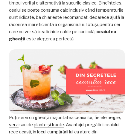
timpul verii și o alternativă la sucurile clasice. Bineînțeles,
ceaiul se poate consuma cald inclusiv când temperaturile
sunt ridicate, ba chiar este recomandat, deoarece ajută la
răcorirea mai eficientă a organismului. Totuși, pentru cei
care nu vor să bea lichide calde pe caniculă,
ceaiul cu
gheață
este alegerea perfectă.
Poți servi cu gheață majoritatea ceaiurilor, fie ele
negre
,
verzi
sau de
plante și fructe
. Avantajul pregătirii ceaiului
rece acasă, în locul cumpărării lui ca atare din