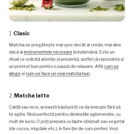
1.
Clasic
Matcha se pregătește mai ușor decât ai crede, mai ales
dacă ai
instrumentele necesare
la îndemână. Este un
ritual ce solicită atenție și prezență, astfel că reprezintă și
un pretext bun pentru o pauză de relaxare. Află
cum se
alege
și
cum se face un ceai matcha bun
.
2.
Matcha latte
Caldă sau rece, această băutură îți va da energie fără să
te agite, fiind perfectă pentru diminețile aglomerate, cu
mult de lucru. O poți prepara cu lapte obișnuit sau vegetal
(de cocos, migdale etc.), în funcție de cum preferi. Vezi