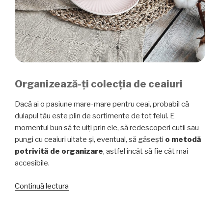
Organizează-ți colecția de ceaiuri
Dacă ai o pasiune mare-mare pentru ceai, probabil că
dulapul tău este plin de sortimente de tot felul. E
momentul bun să te uiți prin ele, să redescoperi cutii sau
pungi cu ceaiuri uitate și, eventual, să găsești
o metodă
potrivită de organizare
, astfel încât să fie cât mai
accesibile.
„Ceaiul
Continuă lectura
și
COVID-