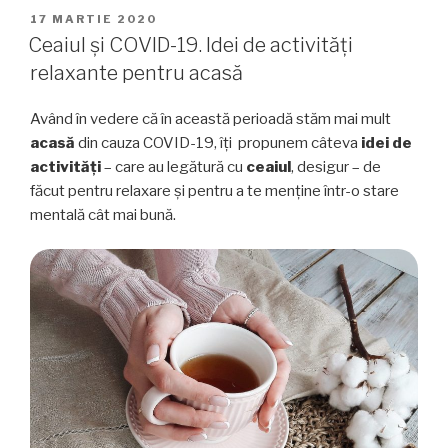
Latte.
PUBLICAT
17 MARTIE 2020
PE
Rețeta
Ceaiul și COVID-19. Idei de activități
unei
relaxante pentru acasă
băuturi
care
Având în vedere că în această perioadă stăm mai mult
face
acasă
din cauza COVID-19, îți propunem câteva
idei de
senzație”
activități
– care au legătură cu
ceaiul
, desigur – de
făcut pentru relaxare și pentru a te menține într-o stare
mentală cât mai bună.