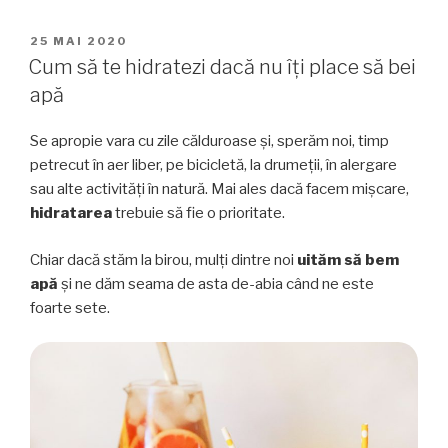
cu
cireșe
PUBLICAT
25 MAI 2020
PE
și
Cum să te hidratezi dacă nu îți place să bei
un
apă
ceai
pe
Se apropie vara cu zile călduroase și, sperăm noi, timp
măsură”
petrecut în aer liber, pe bicicletă, la drumeții, în alergare
sau alte activități în natură. Mai ales dacă facem mișcare,
hidratarea
trebuie să fie o prioritate.
Chiar dacă stăm la birou, mulți dintre noi
uităm să bem
apă
și ne dăm seama de asta de-abia când ne este
foarte sete.