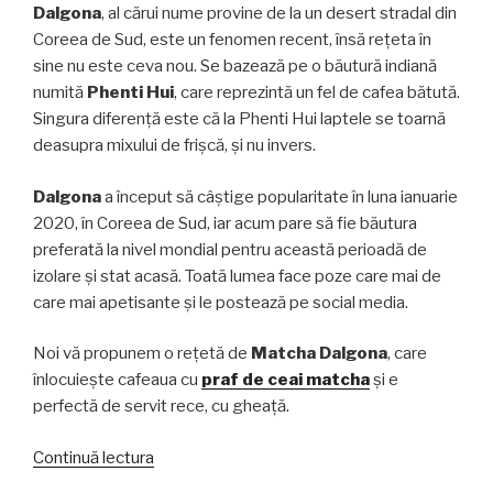
Dalgona
, al cărui nume provine de la un desert stradal din
Coreea de Sud, este un fenomen recent, însă rețeta în
sine nu este ceva nou. Se bazează pe o băutură indiană
numită
Phenti Hui
, care reprezintă un fel de cafea bătută.
Singura diferență este că la Phenti Hui laptele se toarnă
deasupra mixului de frișcă, și nu invers.
Dalgona
a început să câștige popularitate în luna ianuarie
2020, în Coreea de Sud, iar acum pare să fie băutura
preferată la nivel mondial pentru această perioadă de
izolare și stat acasă. Toată lumea face poze care mai de
care mai apetisante și le postează pe social media.
Noi vă propunem o rețetă de
Matcha Dalgona
, care
înlocuiește cafeaua cu
praf de ceai matcha
și e
perfectă de servit rece, cu gheață.
„Dalgona
Continuă lectura
Matcha