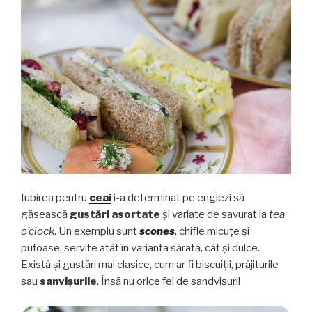
Iubirea pentru
ceai
i-a determinat pe englezi să
găsească
gustări asortate
și variate de savurat la
tea
o’clock
. Un exemplu sunt
scones
, chifle micuțe și
pufoase, servite atât în varianta sărată, cât și dulce.
Există și gustări mai clasice, cum ar fi biscuiții, prăjiturile
sau
sanvișurile
. Însă nu orice fel de sandvișuri!