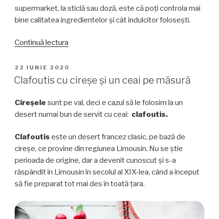
supermarket, la sticlă sau doză, este că poți controla mai
bine calitatea ingredientelor și cât îndulcitor folosești.
„Din
Continuă lectura
secretele
ceaiului
PUBLICAT
22 IUNIE 2020
PE
cu
Clafoutis cu cireșe și un ceai pe măsură
gheață”
Cireșele
sunt pe val, deci e cazul să le folosim la un
desert numai bun de servit cu ceai:
clafoutis.
Clafoutis
este un desert francez clasic, pe bază de
cireșe, ce provine din regiunea Limousin. Nu se știe
perioada de origine, dar a devenit cunoscut și s-a
răspândit în Limousin în secolul al XIX-lea, când a început
să fie preparat tot mai des în toată țara.