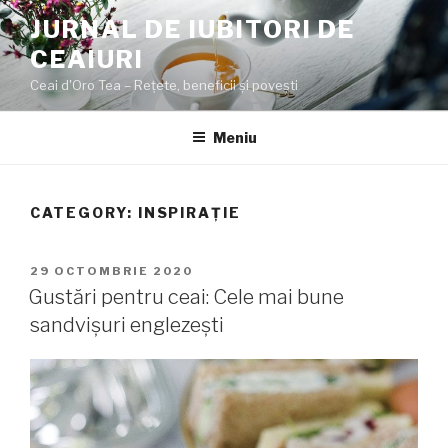
Sari
JURNAL DE IUBITORI DE
la
CEAIURI
conținut
Ceai d'Oro Tea – Rețete, beneficii şi poveşti
Meniu
CATEGORY:
INSPIRAȚIE
PUBLICAT
29 OCTOMBRIE 2020
PE
Gustări pentru ceai: Cele mai bune
sandvișuri englezești