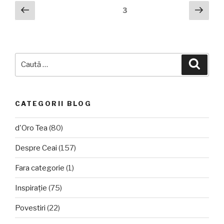
19.
Posts
Pagina
Pagi
Pagină
3
Idei
anterioară
urmă
pagination
de
activități
relaxante
Caută
pentru
Căuta
după:
acasă”
CATEGORII BLOG
d'Oro Tea
(80)
Despre Ceai
(157)
Fara categorie
(1)
Inspirație
(75)
Povestiri
(22)