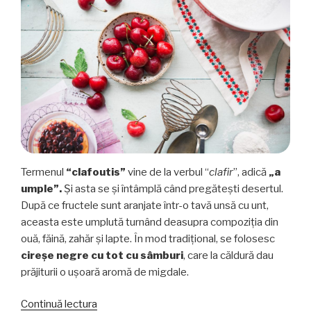
Termenul
“clafoutis”
vine de la verbul “
clafir
”, adică
„a
umple”.
Și asta se și întâmplă când pregătești desertul.
După ce fructele sunt aranjate într-o tavă unsă cu unt,
aceasta este umplută turnând deasupra compoziția din
ouă, făină, zahăr și lapte. În mod tradițional, se folosesc
cireșe negre cu tot cu sâmburi
, care la căldură dau
prăjiturii o ușoară aromă de migdale.
„Clafoutis
Continuă lectura