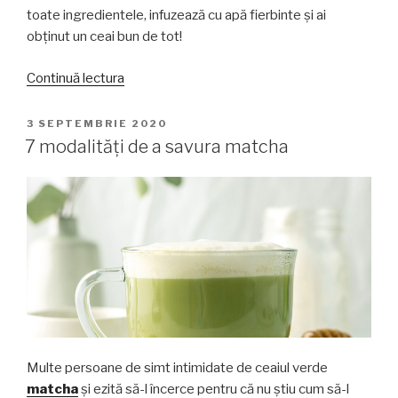
toate ingredientele, infuzează cu apă fierbinte și ai
obținut un ceai bun de tot!
„Fă-
Continuă lectura
ți
propriul
PUBLICAT
3 SEPTEMBRIE 2020
PE
ceai
7 modalități de a savura matcha
aromatizat!
4
rețete
pentru
inspirație”
Multe persoane de simt intimidate de ceaiul verde
matcha
și ezită să-l încerce pentru că nu știu cum să-l