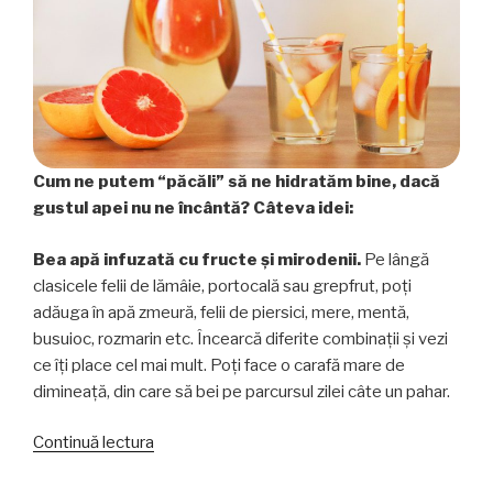
Cum ne putem “păcăli” să ne hidratăm bine, dacă
gustul apei nu ne încântă? Câteva idei:
Bea apă infuzată cu fructe și mirodenii.
Pe lângă
clasicele felii de lămâie, portocală sau grepfrut, poți
adăuga în apă zmeură, felii de piersici, mere, mentă,
busuioc, rozmarin etc. Încearcă diferite combinații și vezi
ce îți place cel mai mult. Poți face o carafă mare de
dimineață, din care să bei pe parcursul zilei câte un pahar.
„Cum
Continuă lectura
să