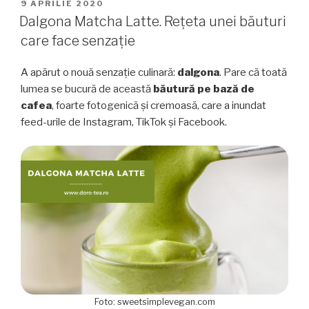
te
PUBLICAT
9 APRILIE 2020
PE
hidratezi
Dalgona Matcha Latte. Rețeta unei băuturi
dacă
care face senzație
nu
îți
A apărut o nouă senzație culinară:
dalgona
. Pare că toată
place
lumea se bucură de această
băutură pe bază de
să
cafea
, foarte fotogenică și cremoasă, care a inundat
bei
feed-urile de Instagram, TikTok și Facebook.
apă”
Foto: sweetsimplevegan.com