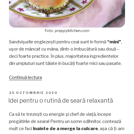
Foto:
preppykitchen.com
Sandvișurile englezești pentru ceai sunt în formă
“mini”
,
ușor de mâncat cu mâna, dintr-o îmbucătură sau două –
deci foarte practice. În plus, majoritatea ingredientelor
din umpluturi sunt tăiate în bucăți foarte mici sau pasate.
„Gustări
Continuă lectura
pentru
ceai:
PUBLICAT
25 OCTOMBRIE 2020
PE
Cele
Idei pentru o rutină de seară relaxantă
mai
bune
Ca să te trezești cu energie și chef de viață, începe
sandvișuri
pregătirile de seara! Pentru un somn odihnitor, contează
englezești”
mult ce faci
înainte de a merge la culcare
, așa că ți-am