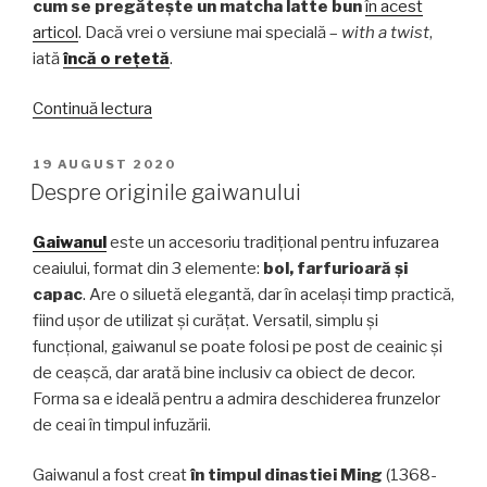
cum se pregătește un matcha latte bun
în acest
articol
. Dacă vrei o versiune mai specială –
with a twist
,
iată
încă o rețetă
.
„7
Continuă lectura
modalități
de
PUBLICAT
19 AUGUST 2020
PE
a
Despre originile gaiwanului
savura
matcha”
Gaiwanul
este un accesoriu tradițional pentru infuzarea
ceaiului, format din 3 elemente:
bol, farfurioară și
capac
. Are o siluetă elegantă, dar în același timp practică,
fiind ușor de utilizat și curățat. Versatil, simplu și
funcțional, gaiwanul se poate folosi pe post de ceainic și
de ceașcă, dar arată bine inclusiv ca obiect de decor.
Forma sa e ideală pentru a admira deschiderea frunzelor
de ceai în timpul infuzării.
Gaiwanul a fost creat
în timpul dinastiei Ming
(1368-