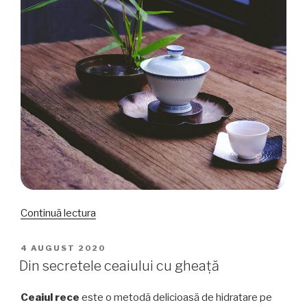
„Despre
Continuă lectura
originile
gaiwanului”
PUBLICAT
4 AUGUST 2020
PE
Din secretele ceaiului cu gheață
Ceaiul rece
este o metodă delicioasă de hidratare pe